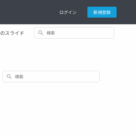
ログイン
新規登録
検索
てのスライド
検索