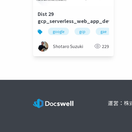
Dist 29
gcp_serverless_web_app_developmen
google
gcp
gae
cloud 
Shotaro Suzuki
229
運営：株