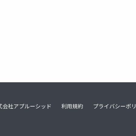
t
run
cloud run on gke
gke
vue.
式会社アプルーシッド
利用規約
プライバシーポ