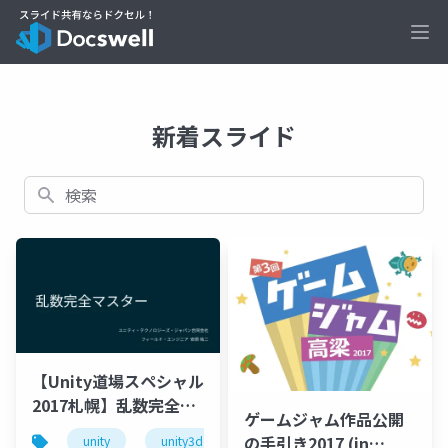
Ope
新着スライド
検索
【Unity道場スペシャル
2017札幌】乱数完全マ
ゲームジャム作品公開
スター
の手引き2017 (in
unity
unity3d
random number
乱数