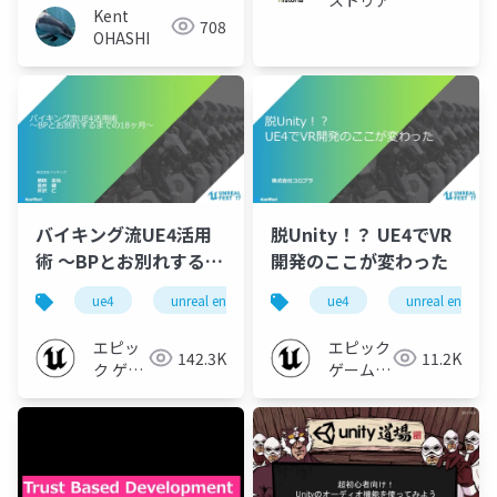
Kent
708
OHASHI
バイキング流UE4活用
脱Unity！？ UE4でVR
術 ～BPとお別れするま
開発のここが変わった
での18ヶ月～
ue4
unreal engine 4
ue4
unreal engine 
エピッ
エピック
142.3K
11.2K
ク ゲー
ゲームズ
ムズ ジ
ジャパン
ャパン