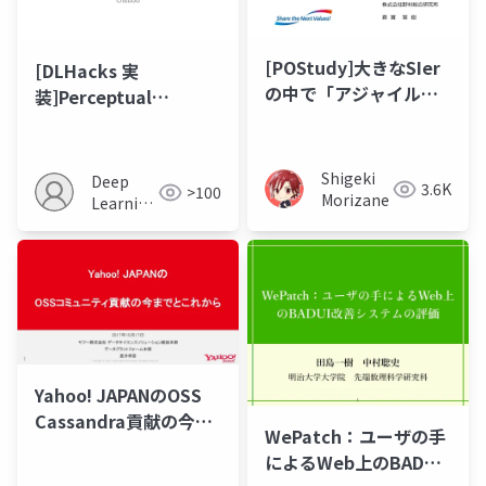
[POStudy]大きなSIer
[DLHacks 実
の中で「アジャイルな
装]Perceptual
開発で飯を食う」まで
Adversarial
の歩み
Networks for Image-
to-Image
Shigeki
Deep
3.6K
>100
Transformation
Morizane
Learning
JP
Yahoo! JAPANのOSS
Cassandra貢献の今ま
WePatch：ユーザの手
でとこれから
によるWeb上のBADUI