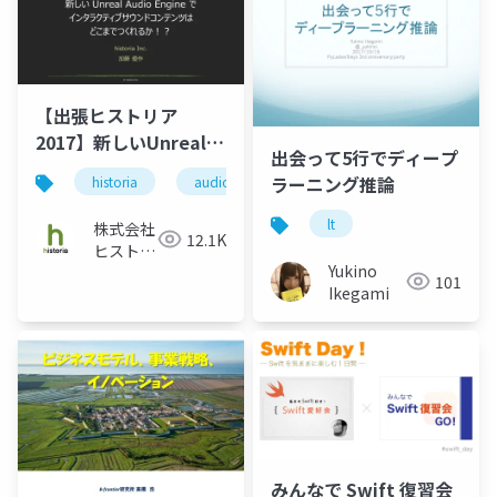
【出張ヒストリア
2017】新しいUnreal
出会って5行でディープ
Audio Engineでインタ
ラーニング推論
historia
audio
unreal engine
ue4
ラクティブサウンドコ
ンテンツはどこまでつ
lt
株式会社
12.1K
くれるか！？
ヒストリ
Yukino
ア
101
Ikegami
みんなで Swift 復習会