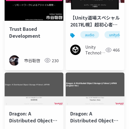
【Unity道場スペシャル
2017札幌】超初心者向
Trust Based
け！Unityのオーディオ
Development
audio
unitydojo
機能を使ってみよう
Unity
466
Technologies
Japan
市谷聡啓
230
Dragon: A
Dragon: A
Distributed Object
Distributed Object
Storage at Yahoo!
Storage at Yahoo!