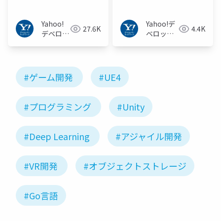
JAPAN (WebDB Forum
JAPAN (WebDB Forum
2017)
2017 / English Ver.)
Yahoo!
Yahoo!デ
27.6K
4.4K
デベロッ
ベロッパ
パーネッ
ーネット
トワーク
ワーク
#ゲーム開発
#UE4
#プログラミング
#Unity
#Deep Learning
#アジャイル開発
#VR開発
#オブジェクトストレージ
#Go言語