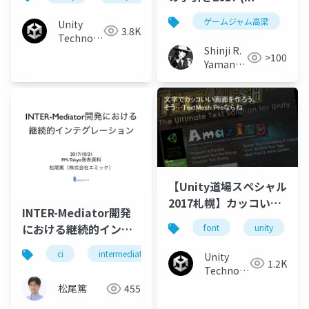
Japanese)
ゲームジャム高梁
Unity
3.8K
Technologies
Shinji R.
Japan
>100
Yamane
(山根信
二)
【Unity道場スペシャル
2017札幌】カッコいい
INTER-Mediator開発
文字を使おう、そう
における継続的インテ
font
unity
text meshならね
グレーション
ci
intermediator
Unity
1.2K
Technologies
Japan
松尾篤
455