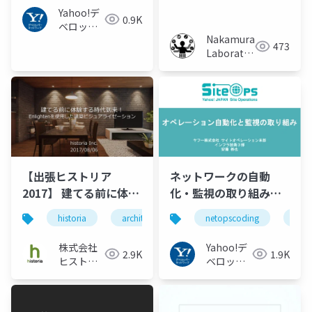
改善システムの評価
Yahoo!デ
0.9K
ベロッパ
Nakamura
ーネット
473
Laboratory
ワーク
(Meiji
University)
ネットワークの自動
【出張ヒストリア
化・監視の取り組みに
2017】 建てる前に体験
ついて #netopscoding
する時代到来！
netopscoding
nps
historia
architecture
ue4
unreal engine
#npstudy
Enlightenを使用した
建築ビジュアライゼー
Yahoo!デ
株式会社
1.9K
2.9K
ション
ベロッパ
ヒストリ
ーネット
ア
ワーク