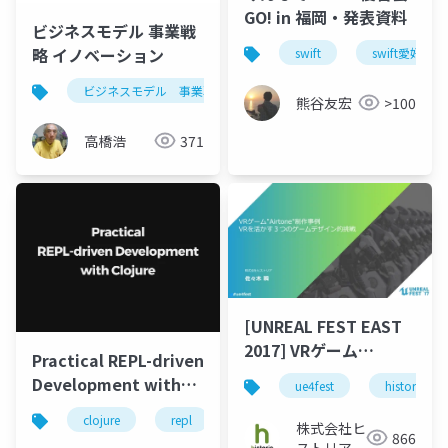
GO! in 福岡・発表資料
ビジネスモデル 事業戦
略 イノベーション
swift
swift愛好会
ビジネスモデル 事業戦略 イノベーション
business mode
熊谷友宏
>100
高橋浩
371
[UNREAL FEST EAST
2017] VRゲーム
Practical REPL-driven
airtone制作事例 - VR
Development with
ue4fest
historia
を活かす3つのゲームデ
Clojure
ザイン的挑戦
clojure
repl
leiningen
株式会社ヒ
866
ストリア