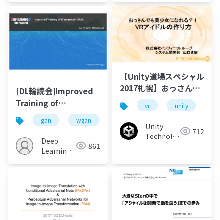
【Unity道場スペシャル
2017札幌】おっさんで
[DL輪読会]Improved
も美少女になれる？！
Training of
vr
unity
un
VRアイドルの作り方
Wasserstein GANs
gan
wgan
generative
image
dee
Unity
712
Technologies
Deep
861
Japan
Learning
JP