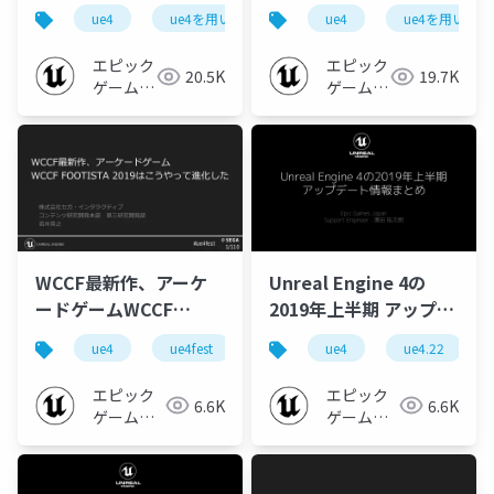
制作事例 EDF:IR
制作事例 EDF:IR
ue4
ue4を用いたtps制作事例 edf:ir 2019
ue4
ue4を用いたtps
ue-bp
2019】
2019】
エピック
エピック
20.5K
19.7K
ゲームズ
ゲームズ
ジャパン
ジャパン
WCCF最新作、アーケ
Unreal Engine 4の
ードゲームWCCF
2019年上半期 アップデ
FOOTISTA 2019はこう
ート情報まとめ
ue4
ue4fest
unreal fest east 2019
ue4
ue4.22
ue-bp
やって進化した
【GTMF2019】
【UNREAL FEST EAST
エピック
エピック
6.6K
6.6K
2019】
ゲームズ
ゲームズ
ジャパン
ジャパン