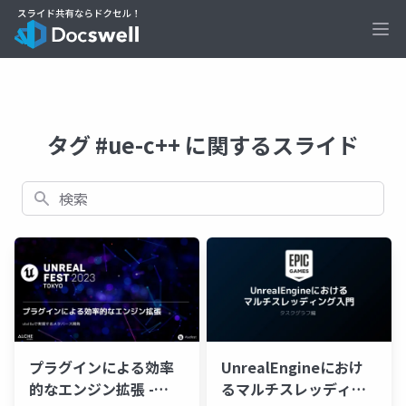
Ope
タグ #ue-c++ に関するスライド
検索
プラグインによる効率
UnrealEngineにおけ
的なエンジン拡張 -
るマルチスレッディン