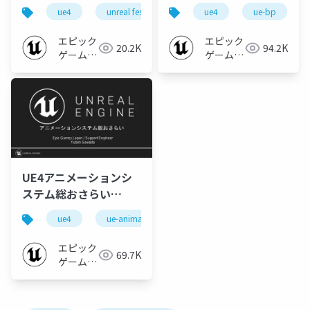
翼のパラドクス開発事
RPG」について【第８
ue4
unreal fest east 2018
ue4
unreal fest
ue-bp
ue-
例【UNREAL FEST
回UE4勉強会 in 大阪
EAST 2018】
2018】
エピック
エピック
20.2K
94.2K
ゲームズ
ゲームズ
ジャパン
ジャパン
UE4アニメーションシ
ステム総おさらい
【CEDEC 2018】
ue4
ue-animation
cedec 2018
ue-c++
エピック
69.7K
ゲームズ
ジャパン