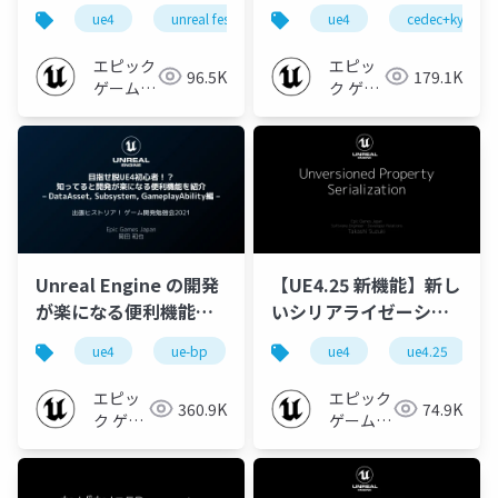
stelllaで実現するメタ
グ入門 タスクグラフ編
ue4
unreal fest
ue5
ue4
ue-c++
cedec+kyushu 
ue-ed
バース開発【UNREAL
【CEDEC+KYUSHU
FEST 2023 TOKYO】
2021 ONLINE】
エピック
エピッ
96.5K
179.1K
ゲームズ
ク ゲー
ジャパン
ムズ ジ
ャパン
Unreal Engine の開発
【UE4.25 新機能】新し
が楽になる便利機能を
いシリアライゼーショ
紹介 DataAsset,
ン機能「Unversioned
ue4
ue-bp
ue-c++
ue4
ue-beginner
ue4.25
Subsystem,
Property
GameplayAbility編
Serialization」につい
エピッ
エピック
360.9K
74.9K
て【2020】
ク ゲー
ゲームズ
ムズ ジ
ジャパン
ャパン