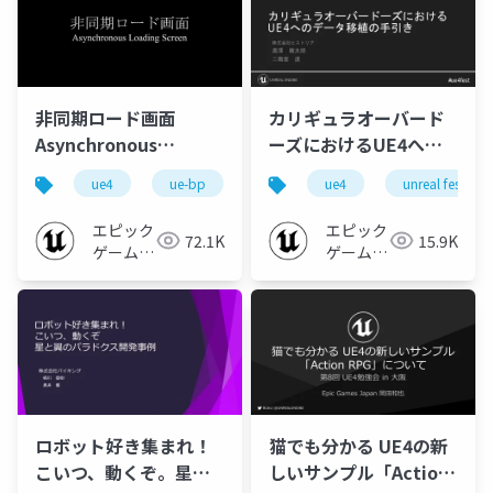
非同期ロード画面
カリギュラオーバード
Asynchronous
ーズにおけるUE4への
Loading Screen【第
データ移植の手引き
ue4
ue-bp
ue-c++
ue4
unreal fest eas
１１回UE4勉強会 in 大
【UNREAL FEST EAST
阪 2019】
2018】
エピック
エピック
72.1K
15.9K
ゲームズ
ゲームズ
ジャパン
ジャパン
ロボット好き集まれ！
猫でも分かる UE4の新
こいつ、動くぞ。星と
しいサンプル「Action