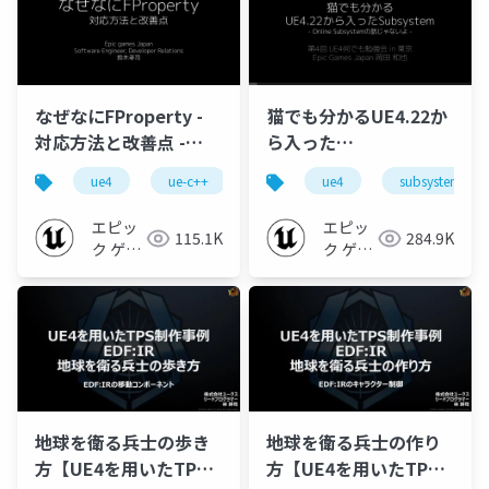
なぜなにFProperty -
猫でも分かるUE4.22か
対応方法と改善点 -
ら入った
【2020】
Subsystem【第4回
ue4
ue-c++
ue-optimize
ue4
subsystem
UE4何でも勉強会 in 東
京 2020】
エピッ
エピッ
115.1K
284.9K
ク ゲー
ク ゲー
ムズ ジ
ムズ ジ
ャパン
ャパン
地球を衛る兵士の歩き
地球を衛る兵士の作り
方【UE4を用いたTPS
方【UE4を用いたTPS