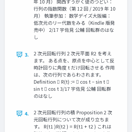
年 10 月） 関西すうがく徒のつどい：
行列の指数関数（第 12 回 / 2019 年 10
月） 執筆参加： 数学デイズ大阪編：
低次元のリー代数をみる（Kindle 版発
売中） 2/17 宇佐見 公輔 回転群のはな
し
2 次元回転行列 2 次元平面 R2 を考え
3.
ます。 ある点を、原点を中心として反
時計回りに角度 t だけ回転させる 作用
は、次の行列であらわされます。
Definition  R(t) :=  cos t − sin t 
sin t  cos t 3/17 宇佐見 公輔 回転群
のはなし
2 次元回転行列の積 Proposition 2 次
4.
元回転行列について次が成り立ちま
す。 R(t1 )R(t2 ) = R(t1 + t2 ) これは