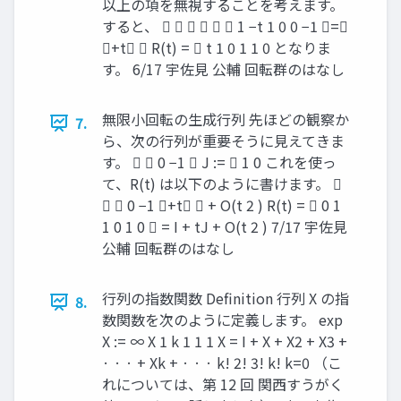
以上の項を無視することを考えます。
すると、       1 −t 1 0 0 −1 =
+t  R(t) =  t 1 0 1 1 0 となりま
す。 6/17 宇佐見 公輔 回転群のはなし
無限小回転の生成行列 先ほどの観察か
7.
ら、次の行列が重要そうに見えてきま
す。   0 −1  J :=  1 0 これを使っ
て、R(t) は以下のように書けます。 
  0 −1 +t  + O(t 2 ) R(t) =  0 1
1 0 1 0  = I + tJ + O(t 2 ) 7/17 宇佐見
公輔 回転群のはなし
行列の指数関数 Definition 行列 X の指
8.
数関数を次のように定義します。 exp
X := ∞ X 1 k 1 1 1 X = I + X + X2 + X3 +
· · · + Xk + · · · k! 2! 3! k! k=0 （こ
れについては、第 12 回 関西すうがく