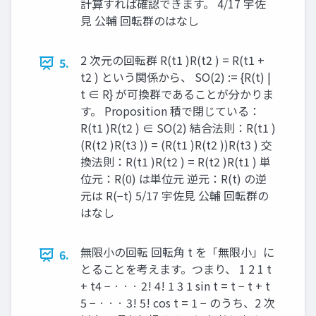
計算すれば確認できます。 4/17 宇佐
見 公輔 回転群のはなし
2 次元の回転群 R(t1 )R(t2 ) = R(t1 +
5.
t2 ) という関係から、 SO(2) := {R(t) |
t ∈ R} が可換群であることが分かりま
す。 Proposition 積で閉じている：
R(t1 )R(t2 ) ∈ SO(2) 結合法則：R(t1 )
(R(t2 )R(t3 )) = (R(t1 )R(t2 ))R(t3 ) 交
換法則：R(t1 )R(t2 ) = R(t2 )R(t1 ) 単
位元：R(0) は単位元 逆元：R(t) の逆
元は R(−t) 5/17 宇佐見 公輔 回転群の
はなし
無限小の回転 回転角 t を「無限小」に
6.
とることを考えます。つまり、 1 2 1 t
+ t4 − · · · 2! 4! 1 3 1 sin t = t − t + t
5 − · · · 3! 5! cos t = 1 − のうち、2 次