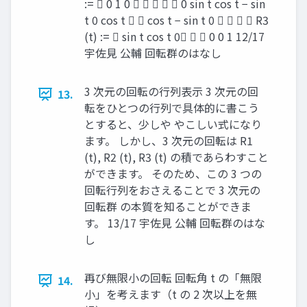
:=  0 1 0      0 sin t cos t − sin
t 0 cos t   cos t − sin t 0     R3
(t) :=  sin t cos t 0   0 0 1 12/17
宇佐見 公輔 回転群のはなし
3 次元の回転の行列表示 3 次元の回
13.
転をひとつの行列で具体的に書こう
とすると、少しや やこしい式になり
ます。 しかし、3 次元の回転は R1
(t), R2 (t), R3 (t) の積であらわすこと
ができます。 そのため、この 3 つの
回転行列をおさえることで 3 次元の
回転群 の本質を知ることができま
す。 13/17 宇佐見 公輔 回転群のはな
し
再び無限小の回転 回転角 t の「無限
14.
小」を考えます（t の 2 次以上を無