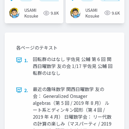
USAMI
USAMI
9.6K
9.8K
Kosuke
Kosuke
各ページのテキスト
回転群のはなし 宇佐見 公輔 第 6 回 関
1.
西日曜数学 友の会 1/17 宇佐見 公輔 回
転群のはなし
最近の趣味数学 関西日曜数学 友の
2.
会： Generalized Onsager
algebras（第 5 回 / 2019 年 8 月） ル
ート系とディンキン図形（第 4 回 /
2019 年 4 月） 日曜数学会： リー代数
の計算の楽しみ（マスパーティ / 2019