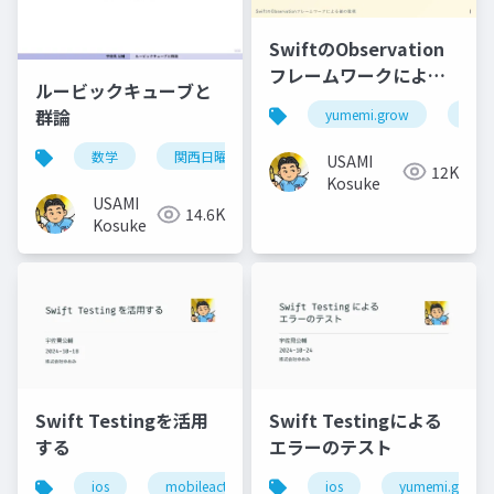
SwiftのObservation
フレームワークによる
ルービックキューブと
値の監視
群論
yumemi.grow
ios
数学
関西日曜数学友の会
USAMI
12K
Kosuke
USAMI
14.6K
Kosuke
Swift Testingによる
Swift Testingを活用
エラーのテスト
する
ios
yumemi.grow
ios
mobileact