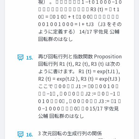
視） 。       1 −t 0 1 0 0 0 −1 0
            R3 (t) =  t 1
0 = 0 1 0 + t 1 0 0      
0 0 1 0 0 1 0 0 0 = I + tJ3 （J3 をその
ように定義する） 14/17 宇佐見 公輔
回転群のはなし
再び回転行列と指数関数 Proposition
15.
回転行列 R1 (t), R2 (t), R3 (t) は次の
ように書けます。 R1 (t) = exp(tJ1 ),
R2 (t) = exp(tJ2 ), R3 (t) = exp(tJ3 )
ここで  0 0   J1 := 0  0 0 1 0 
  −1 ,  0  0   J2 :=  0  −1 
0 1 0   0 ,  0 0  0   J3 := 1 
0 −1 0 0 0    0  0 15/17 宇佐見
公輔 回転群のはなし
3 次元回転の生成行列の関係
16.