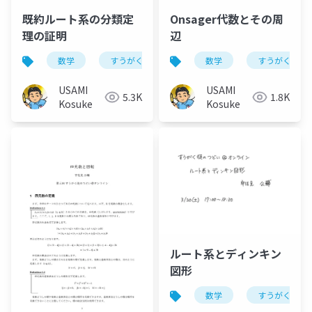
既約ルート系の分類定
Onsager代数とその周
理の証明
辺
数学
すうがく徒のつどい
数学
すうがく徒の
USAMI
USAMI
5.3K
1.8K
Kosuke
Kosuke
ルート系とディンキン
図形
数学
すうがく徒の