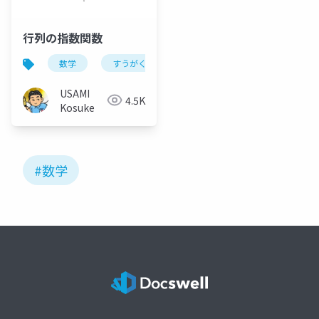
行列の指数関数
数学
すうがく徒のつどい
USAMI
4.5K
Kosuke
#数学