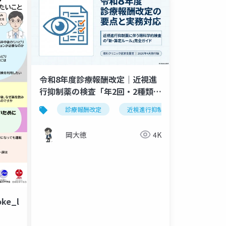
令和8年度診療報酬改定｜近視進
行抑制薬の検査「年2回・2種類ま
で」新算定ルール完全ガイド
令和8年度改定
診療報酬改定
近視進行抑制薬
眼科学的検
岡大徳
4K
oke_leaflet