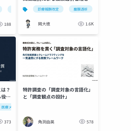
設「管理料2」を図解
診療報酬改定
腹膜透析
在宅自己腹膜灌流
地域活性化
知識創造企業
コミュニティ
公共デザ
岡大徳
1.6K
188
とは？
特許調査の「調査対象の言語化」
る役割
と「調査観点の設計」
医療メディエーション
医療コミュニケーション
医療安全
373
角渕由英
578