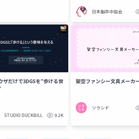
日本脳卒中協会
ウザだけで3DGSを”歩ける世
架空ファンシー文具メーカ
”
ソラシド
STUDIO DUCKBILL
9.2K