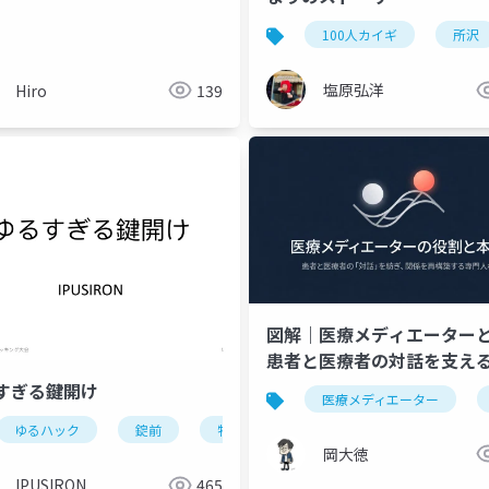
令和8年度改定
身体的拘束最小化推進体制加算
病院経営
100人カイギ
所沢
塩原弘洋
Hiro
139
図解｜医療メディエーター
患者と医療者の対話を支え
と4つの原則
すぎる鍵開け
析医療
経皮的シャント拡張術
k616-4
医療メディエーター
ゆるハック
錠前
物理的セキュリティ
岡大徳
IPUSIRON
465