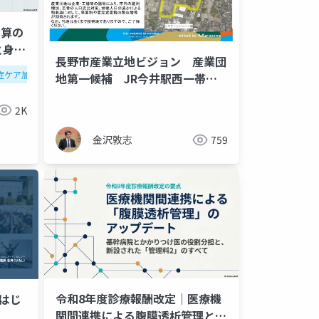
加算の
と身体
長野市産業立地ビジョン 産業団
症ケア加算
身体的拘束
令和8年度改定
病院経営
資産運用セミナー
金融
金融セミナー
地第一候補 JR今井駅西一帯エ
リア （長野市議会議員 金沢敦
2K
志）
金沢敦志
759
令和8年度診療報酬改定｜医療機
、はじ
関間連携による腹膜透析管理と新