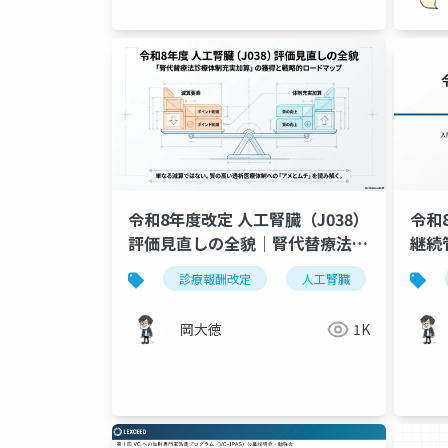
令和8年度改定 人工腎臓（J038）
令和
評価見直しの全貌｜腎代替療法診
継続
療体制充実加算の獲得戦略
診療報酬改定
人工腎臓
透析医
岡大徳
1K