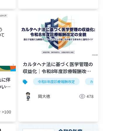
カルタヘナ法に基づく医学管理の
収益化｜令和8年度診療報酬改定
で新設「特定薬剤治療環境特別加
れに伴
和8年度改定
多職種連携
令和8年度診療報酬改定
カルタヘナ法
特
算」を解説
つい
沢敦
岡大徳
478
>100