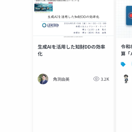
令和
生成AIを活用した知財DDの効率
算「
化
角渕由英
3.2K