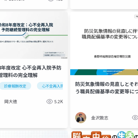
8年度改定 心不全再入院予防
管理料の完全理解
防災気象情報の見直しとそ
療
診療報酬改定
腎代替療法診療体制充実加算
心不全再入院予防継続管理料
令和8年度改定
心不全
令
う職員配備基準の変更等に
て （長野市議会議員 金
岡大徳
5.2K
志）
金沢敦志