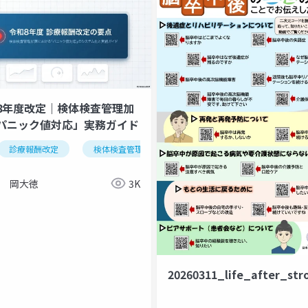
8年度改定｜検体検査管理加
パニック値対応」実務ガイド
診療報酬改定
検体検査管理加算
パニック値
医療安全
岡大徳
3K
20260311_life_after_str