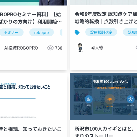
令和8年度改定 認知症ケア
OBOPROセミナー資料】【始
戦略的転換｜点数引き上げ
ばかりの方向け】利用開始後
的拘束減算の強化
安解消 ROBOPROの基礎知
令和8年度改定
特定機能病院
医療安全対策地域連携加算
診療報酬改定
認知
セミナー
robopro
roboproセミナー
資産運用
直近の実績振り返り
岡大徳
AI投資ROBOPRO
738
所沢市100人カイギとはと
産と相続、知っておきたいこ
まりのストーリー