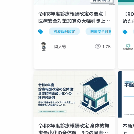
令和8年度診療報酬改定の要点｜
【R
医療安全対策加算の大幅引き上げ
めた
と特定機能病院への対象拡大
の不
診療報酬改定
医療安全対策加算
識と
岡大徳
1.7K
令和8年度診療報酬改定 身体的拘
不動
束最小化の全体像｜3つの見直し
と