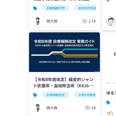
と施設経営への影響
診療報酬改定
身体的拘束最小化
岡大徳
2.1K
【令和8年度改定】経皮的シャン
ト拡張術・血栓除去術（K616-
4）の適正化｜初回2区分化と算定
ゆる
診療報酬改定
令和8年度改定
透
要件を図解
岡大徳
2K