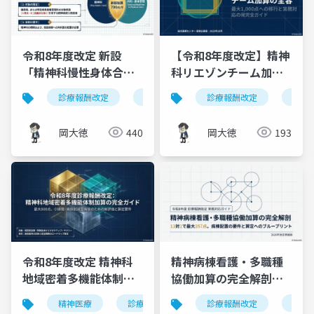
令和8年度改定 新設
【令和8年度改定】精神
「精神科慢性身体合併
科リエゾンチーム加算
症管理加算」700点を図
の全容｜300点から最大
診療報酬改定
精神科慢性身体合併症管理加算
診療報酬改定
令和
精
解
1,000点へ
岡大徳
440
岡大徳
193
令和8年度改定 精神科
精神病棟看護・多職種
地域密着多機能体制加
協働加算の完全解剖｜
算の完全ガイド｜最大
13対1で最大357点
精神医療
診療報酬改定
診療報酬改定
施設基準
精神医
精神
800点