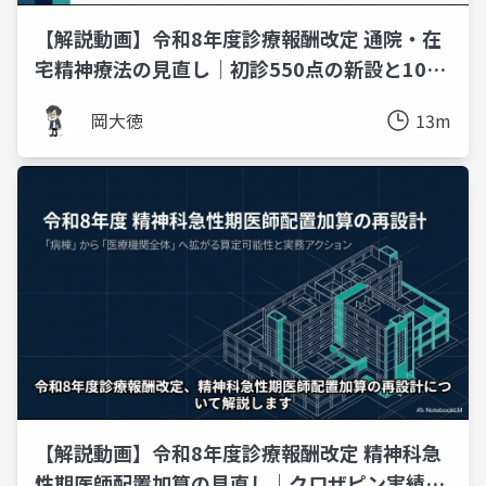
【解説動画】令和8年度診療報酬改定 通院・在
宅精神療法の見直し｜初診550点の新設と100
分の60減算を13分で
岡大徳
13m
【解説動画】令和8年度診療報酬改定 精神科急
性期医師配置加算の見直し｜クロザピン実績の