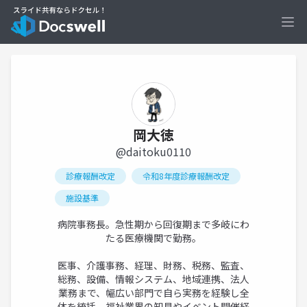
Ope
岡大徳
@daitoku0110
診療報酬改定
令和8年度診療報酬改定
施設基準
病院事務長。急性期から回復期まで多岐にわ
たる医療機関で勤務。
医事、介護事務、経理、財務、税務、監査、
総務、設備、情報システム、地域連携、法人
業務まで、幅広い部門で自ら実務を経験し全
体を統括。福祉業界の知見やイベント開催経