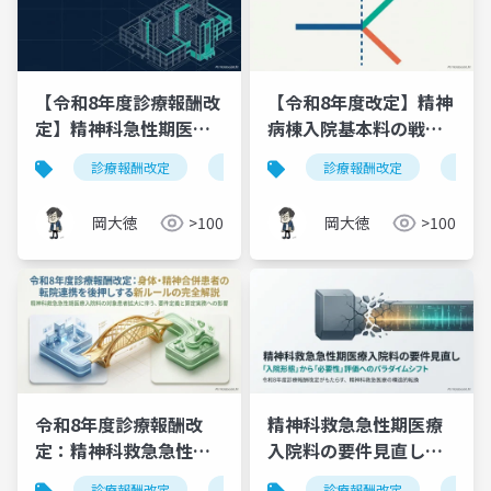
【令和8年度診療報酬改
【令和8年度改定】精神
定】精神科急性期医師
病棟入院基本料の戦略
配置加算の見直し｜ク
的対応｜18対1・20対
診療報酬改定
精神科急性期医師配置加算
診療報酬改定
精神医
精神
ロザピン実績の集計範
1「1年の壁」
囲拡大と15対1入院基本
岡大徳
>100
岡大徳
>100
料の追加
令和8年度診療報酬改
精神科救急急性期医療
定：精神科救急急性期
入院料の要件見直し｜
医療入院料の対象患者
「入院形態」から「必
診療報酬改定
精神医療
診療報酬改定
精神科救急急性期医療入
精神