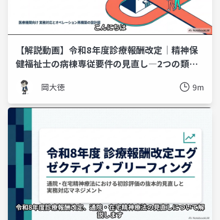
【解説動画】令和8年度診療報酬改定｜精神保
健福祉士の病棟専従要件の見直し―2つの類型
と実務対応
岡大徳
9m