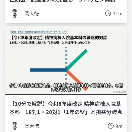
集計範囲拡大と15対1入院基本料の追加
岡大徳
11m
【10分で解説】令和8年度改定 精神病棟入院基
本料｜18対1・20対1「1年の壁」と損益分岐点
岡大徳
9m