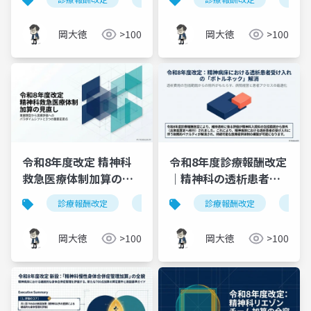
拡大を図解で完全解説
要性」評価へ【令和8年
度診療報酬改定】
岡大徳
>100
岡大徳
>100
令和8年度改定 精神科
令和8年度診療報酬改定
救急医療体制加算の見
｜精神科の透析患者受
直し｜3つの重要変更点
け入れを阻む包括評価
診療報酬改定
精神科救急医療体制加算
診療報酬改定
救急受入
精神
の見直し
岡大徳
>100
岡大徳
>100