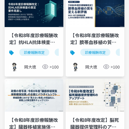
【令和8年度診療報酬改
【令和8年度診療報酬改
定】抗HLA抗体検査の
定】臍帯血移植の質を
算定要件見直し｜移植
変える新評価 ― NGS-
診療報酬改定
令和8年度診療報酬改定
診療報酬改定
抗hla抗体
臍帯
待機患者の「感作歴」
SBT法実施加算2,000点
制限撤廃と実務対応
の背景と実務対応
岡大徳
>100
岡大徳
>100
【令和8年度診療報酬改
【令和8年度改定】脳死
定】臓器移植実施体制
臓器提供管理料のアッ