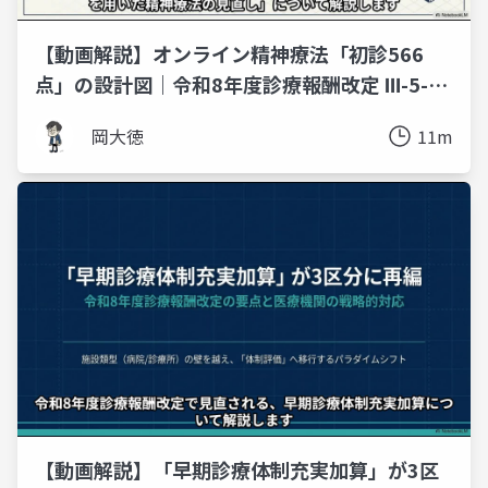
【動画解説】オンライン精神療法「初診566
点」の設計図｜令和8年度診療報酬改定 Ⅲ-5-4-
⑱
岡大徳
11m
【動画解説】「早期診療体制充実加算」が3区