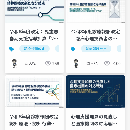
令和8年度改定：児童思
令和8年度診療報酬改定
春期支援指導加算「2区
｜臨床心理技術者の経
分化」の徹底解剖と実
過措置終了と医療機関
診療報酬改定
児童思春期支援指導加算
診療報酬改定
精神医療
公認
務戦略
の2年間の対応ロードマ
ップ
岡大徳
258
岡大徳
>100
令和8年度診療報酬改定
心理支援加算の見直し
認知療法・認知行動療
と医療機関の対応戦略