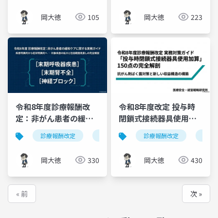
岡大徳
105
岡大徳
223
令和8年度診療報酬改
令和8年度改定 投与時
定：非がん患者の緩和
閉鎖式接続器具使用加
ケア見直し｜対象疾患
算150点の完全ガイド｜
診療報酬改定
緩和ケア
診療報酬改定
令和8年度改定
投与
末
の拡大と包括範囲の完
抗がん剤ばく露対策と
全解説
算定要件
岡大徳
330
岡大徳
430
« 前
次 »