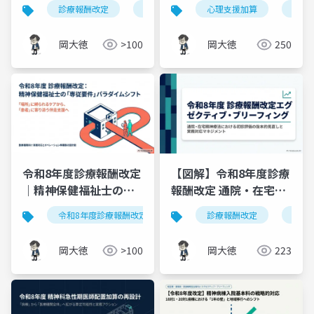
法の見直し｜医師依存
｜令和8年度診療報酬改
診療報酬改定
認知行動療法
心理支援加算
公認心理師
診療
からの脱却と多職種連
定 4つの変更点と3つの
携システムの構築
準備
岡大徳
>100
岡大徳
250
令和8年度診療報酬改定
【図解】令和8年度診療
｜精神保健福祉士の病
報酬改定 通院・在宅精
棟専従要件の見直し―2
神療法の見直し｜初診
令和8年度診療報酬改定
精神保健福祉士
診療報酬改定
専従要件
精神
つの類型・対象5区分・
550点新設と100分の60
実務対応
減算
岡大徳
>100
岡大徳
223