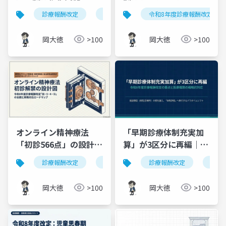
確保加算の全体像｜所
プデート｜新設される3
診療報酬改定
臓器移植
令和8年度診療報酬改定
令和8年度診療報酬改定
定点数400％の新加算を
つの加算と実務対応
7枚で解説
岡大徳
>100
岡大徳
>100
オンライン精神療法
「早期診療体制充実加
「初診566点」の設計図
算」が3区分に再編｜令
｜令和8年度診療報酬改
和8年度診療報酬改定の
診療報酬改定
オンライン診療
診療報酬改定
精神科
令和
精
定 Ⅲ-5-4-⑱ の全貌と実
要点と対応
務対応
岡大徳
>100
岡大徳
>100