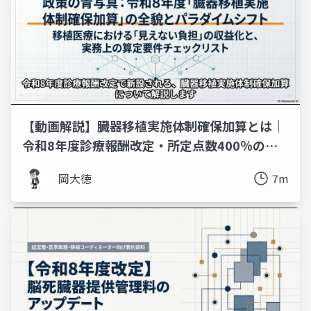
【動画解説】臓器移植実施体制確保加算とは｜
令和8年度診療報酬改定・所定点数400％の新
加算を8分で
岡大徳
7m