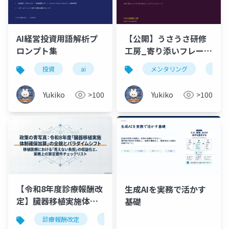
【公開】うさうさ研修
AI経営投資用語解析プ
工房_寄り添いフレーズ
ロンプト集
集 研修・面談・OJT
メンタリング
寄り
投資
ai
でそのまま使える、21
カテゴリ132フレーズ
Yukiko
>100
Yukiko
>100
【令和8年度診療報酬改
生成AIを実務で活かす
定】臓器移植実施体制
基礎
確保加算の全体像｜所
診療報酬改定
臓器移植
令和8年度診療報酬改定
定点数400％の新加算を