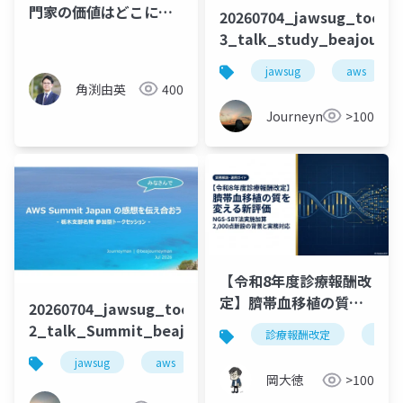
門家の価値はどこに残
20260704_jawsug_tochig
るのか
3_talk_study_beajoune
jawsug
aws
角渕由英
400
Journeyman
>100
【令和8年度診療報酬改
定】臍帯血移植の質を
20260704_jawsug_tochigi_9-
変える新評価 ― NGS-
2_talk_Summit_beajouneyman
診療報酬改定
臍帯
SBT法実施加算2,000点
jawsug
aws
栃木
コミュニティ
の背景と実務対応
岡大徳
>100