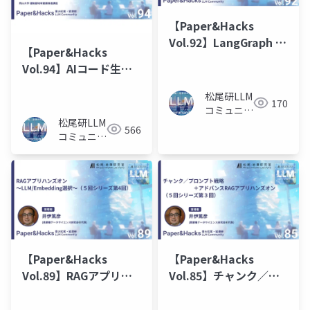
【Paper&Hacks
Vol.92】LangGraph に
【Paper&Hacks
よる Agentic RAGハン
Vol.94】AIコード生成
ズオン
の裏側で動くRAG：リ
松尾研LLM
ポジトリレベルコード
170
コミュニテ
生成
松尾研LLM
ィ
566
コミュニテ
ィ
【Paper&Hacks
【Paper&Hacks
Vol.89】RAGアプリハ
Vol.85】チャンク／プ
ンズオン～
ロンプト戦略＋アドバ
LLM/Embedding選択
ンスRAGアプリハンズ