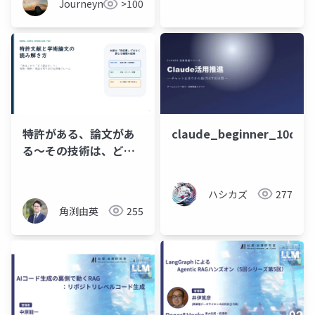
Journeyman
>100
特許がある、論文があ
claude_beginner_10day
る～その技術は、どこ
まで信じていいのか
ハシカズ
277
角渕由英
255