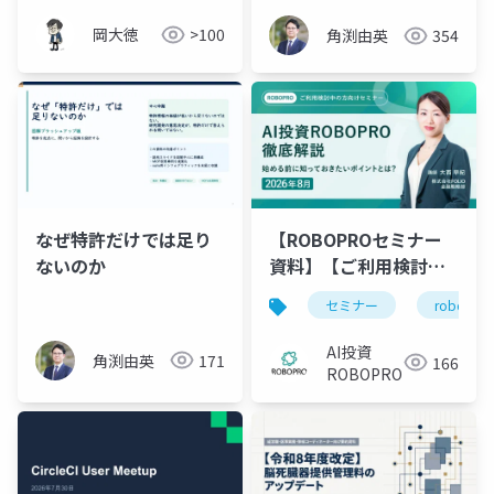
7枚で解説
岡大徳
>100
角渕由英
354
なぜ特許だけでは足り
【ROBOPROセミナー
ないのか
資料】【ご利用検討中
の方向け】AI投資
セミナー
robopro
ROBOPRO徹底解説～
始める前に知っておき
AI投資
角渕由英
171
166
たいポイントとは？～
ROBOPRO