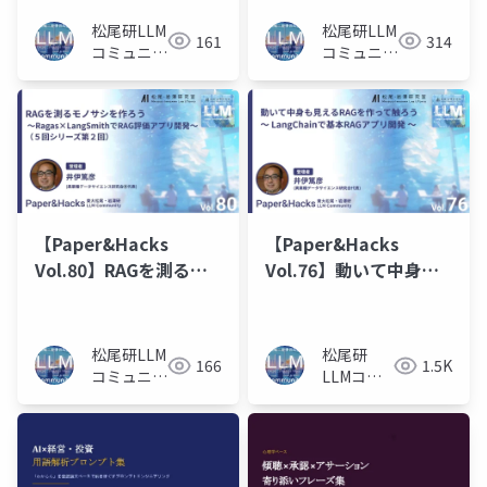
～
オン
松尾研LLM
松尾研LLM
161
314
コミュニテ
コミュニテ
ィ
ィ
【Paper&Hacks
【Paper&Hacks
Vol.80】RAGを測るモ
Vol.76】動いて中身も
ノサシを作ろう 〜
見えるRAGを作って触
Ragas × LangSmith
ろう 〜 LangChainで
でRAG評価アプリ開発
基本RAGアプリ開発 〜
松尾研LLM
松尾研
166
1.5K
〜
コミュニテ
LLMコミ
ィ
ュニティ