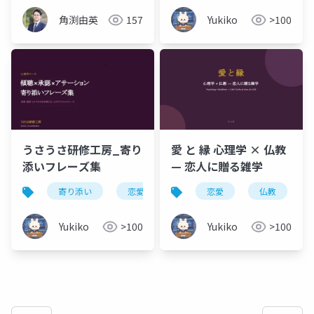
角渕由英
157
Yukiko
>100
うさうさ研修工房_寄り
愛 と 縁 心理学 × 仏教
添いフレーズ集
— 恋人に贈る雑学
寄り添い
恋愛
恋愛
仏教
Yukiko
>100
Yukiko
>100