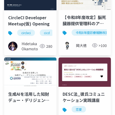
【令和8年度改定】脳死
CircleCI Developer
臓器提供管理料のアッ
Meetup(仮) Opening
プデート｜新設される3
令和8年度診療報酬改定
circleci
cicd
つの加算と実務対応
Hidetaka
岡大徳
>100
280
Okamoto
生成AIを活用した知財
DESC法_彼氏コミュニ
デュー・デリジェンス
ケーション実践講座
の効率化
恋愛