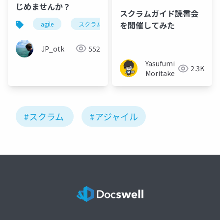
じめませんか？
スクラムガイド読書会
を開催してみた
agile
スクラム
スクラムガイド
スクラム
JP_otk
552
Yasufumi
2.3K
Moritake
#スクラム
#アジャイル