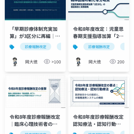
「早期診療体制充実加
令和8年度改定：児童思
算」が3区分に再編｜令
春期支援指導加算「2区
和8年度診療報酬改定の
分化」の徹底解剖と実
診療報酬改定
令和8年度診療報酬改定
診療報酬改定
早期診療体
児童
要点と対応
務戦略
岡大徳
>100
岡大徳
200
令和8年度診療報酬改定
令和8年度診療報酬改定
｜臨床心理技術者の経
認知療法・認知行動療
過措置終了と医療機関
法の見直し｜医師依存