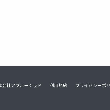
括診療料
在宅医療
訪問看護
式会社アプルーシッド
利用規約
プライバシーポ