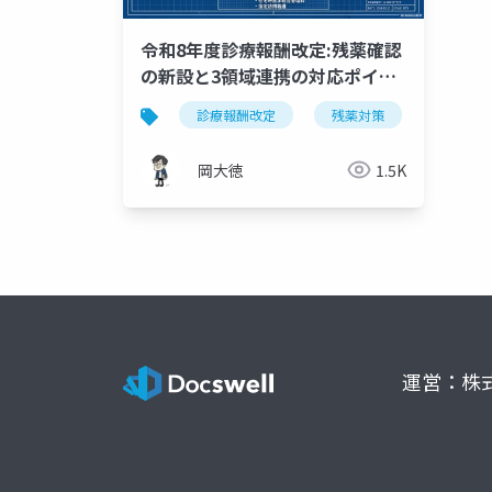
令和8年度診療報酬改定:残薬確認
の新設と3領域連携の対応ポイン
ト
診療報酬改定
残薬対策
地域包
岡大徳
1.5K
運営：株