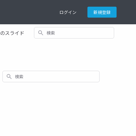
ログイン
新規登録
検索
てのスライド
検索