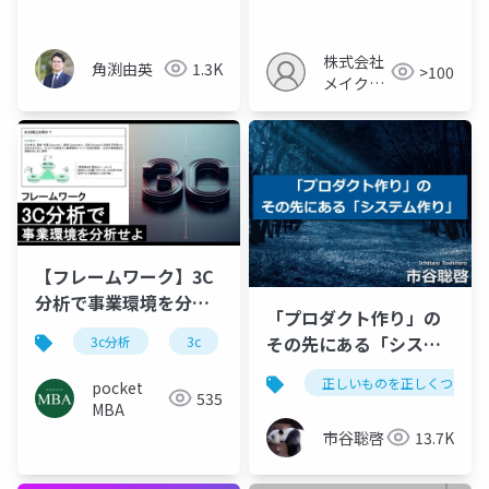
稼働率向上
株式会社
角渕由英
1.3K
>100
メイクア
ップ
【フレームワーク】3C
分析で事業環境を分析
「プロダクト作り」の
せよ
その先にある「システ
3c分析
3c
マーケティング
フレームワー
ム作り」
正しいものを正しくつくる
pocket
535
MBA
市谷聡啓
13.7K