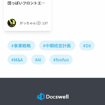
団っぽいフロントエン
ドの話
がっちゃん
137
#事業戦略
#中期経営計画
#DX
#M&A
#AI
#fonfun