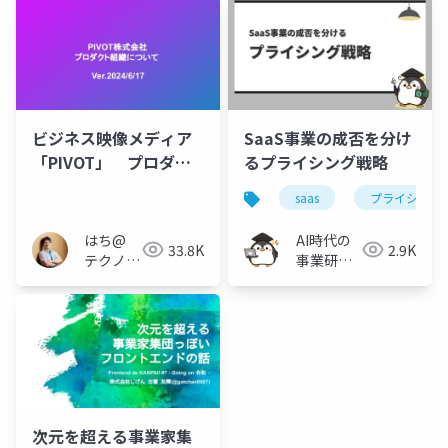
ビジネス映像メディア
SaaS事業の成否を分け
「PIVOT」 プロダク
るプライシング戦略
トチームについて
saas
プライシング
はち@
AI時代の
33.8K
2.9K
テクノロ
事業研究 /
ジーメデ
FirstPenguin
ィア
「Newbee」
次元を超える事業家集