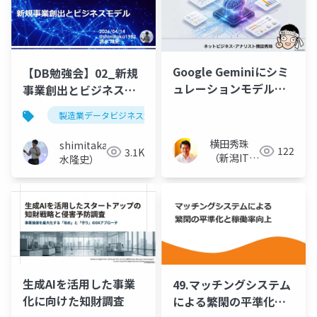
Google Geminiにシミ
【DB勉強会】02_新規
ュレーションモデル生
事業創出とビジネスモ
成機能で視覚化OK
デル
製造業データビジネス勉強会
横田秀珠
shimitaka（清
122
3.1K
（新潟ITコ
水隆史）
ンサルタン
ト）
生成AIを活用した事業
49.マッチングシステム
化に向けた知財調査
による繁閑の平準化と