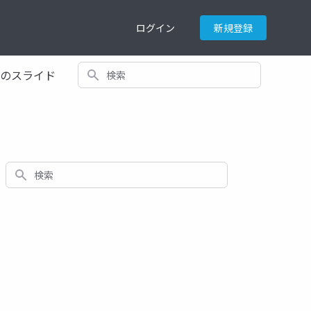
ログイン
新規登録
検索
てのスライド
検索