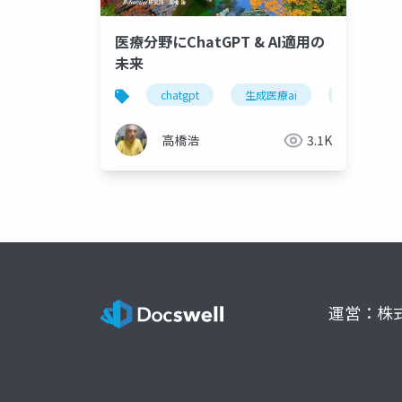
医療分野にChatGPT & AI適用の
未来
chatgpt
生成医療ai
医療分野
高橋浩
3.1K
運営：株