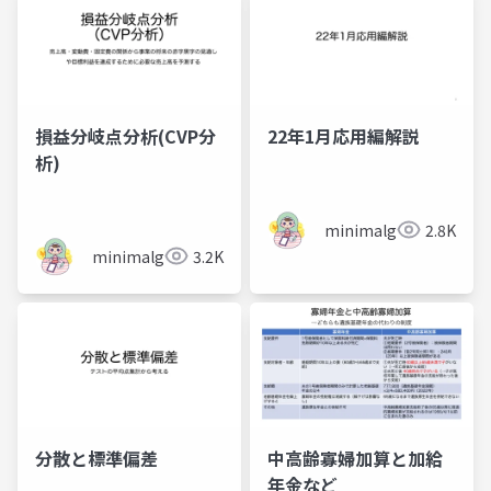
損益分岐点分析(CVP分
22年1月応用編解説
析)
minimalgreen
2.8K
minimalgreen
3.2K
分散と標準偏差
中高齢寡婦加算と加給
年金など