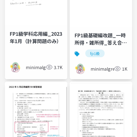
FP1級学科応用編_2023
FP1級基礎編改題_一時
年1月（計算問題のみ）
所得・雑所得_答え合わ
せ
fp1級
minimalgreen
3.7K
minimalgreen
1K