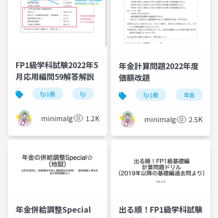
FP1級学科試験2022年5
年金計算問題2022年度
月応用編問59解答解説
価額改題
fp1級
fp
資格試験
fp1級
年金
minimalgreen
1.2K
minimalgreen
2.5K
年金併給調整Special
出る順！FP1級学科試験