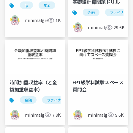
基礎編計算問題ドリル
fp
年金
fp1級
金融
ファイナンス
minimalgreen
1K
minimalgreen
29.6K
時間加重収益率（と金
FP1級学科試験スペース
額加重収益率）
質問会
金融
ファイナンス
ポートフォリオ
投資
minimalgreen
7.8K
minimalgreen
9.6K