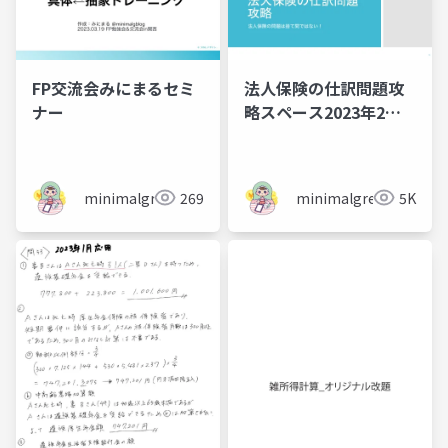
FP交流会みにまるセミ
法人保険の仕訳問題攻
ナー
略スペース2023年2月
11日開催
minimalgreen
269
minimalgreen
5K