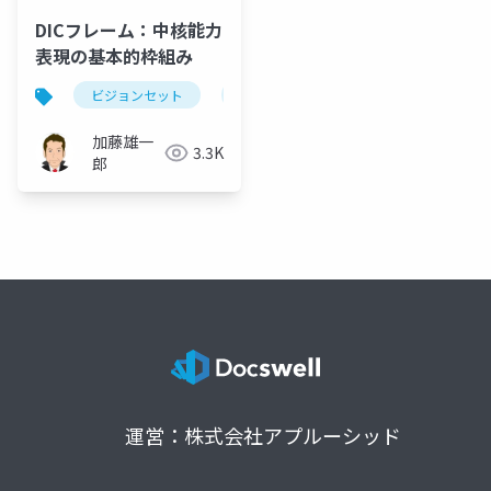
DICフレーム：中核能力
表現の基本的枠組み
ビジョンセット
経営資源
中核能力
ビジ
加藤雄一
3.3K
郎
運営：株式会社アプルーシッド