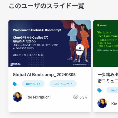
このユーザのスライド一覧
Global AI Bootcamp_20240305
一歩踏み出
術コミュニテ
mvpbuzz
コミュニティ
mvp
Rie Moriguchi
6.9K
Rie