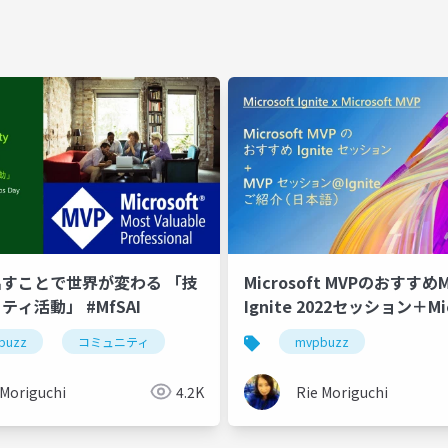
すことで世界が変わる 「技
Microsoft MVPのおすすめMi
ィ活動」 #MfSAI
Ignite 2022セッション＋Mic
MVP登壇Igniteセッション
buzz
コミュニティ
mvpbuzz
 Moriguchi
4.2K
Rie Moriguchi