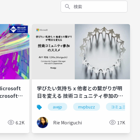
検索
crosoft
学びたい気持ち x 他者との繋がりが明
rosoft
日を変える 技術コミュニティ参加のス
スメ #avejp
avejp
mvpbuzz
コミュニティ
6.2K
Rie Moriguchi
17K