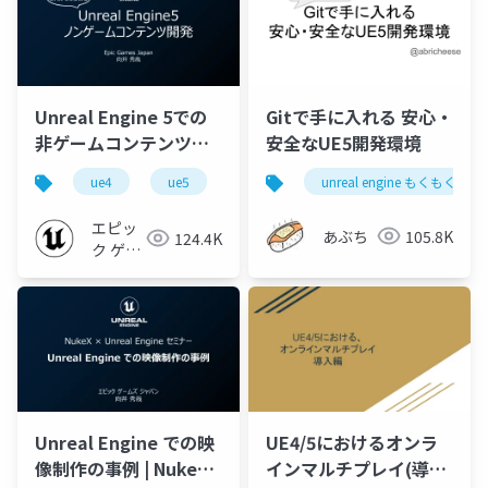
Unreal Engine 5での
Gitで手に入れる 安心・
非ゲームコンテンツ開
安全なUE5開発環境
発 | Unreal Engine に
ue4
ue5
ue-nongame
unreal engine もくもく会 i
ue-beginner
よるものづくり分野の
コンテンツ開発
エピッ
あぶち
105.8K
124.4K
ク ゲー
ムズ ジ
ャパン
Unreal Engine での映
UE4/5におけるオンラ
像制作の事例 | NukeX
インマルチプレイ(導入