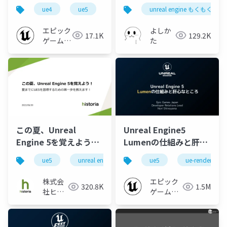
× UnrealEngineセミ
編)
ue4
ue5
ue-nongame
unreal engine もくもく会 i
ナー
エピック
よしか
17.1K
129.2K
ゲームズ
た
ジャパン
この夏、Unreal
Unreal Engine5
Engine 5を覚えよう！
Lumenの仕組みと肝心
夏までにUE5を習得す
なところ
ue5
unreal engine5
unreal engine
ue5
ue-rendering
game
るための第一歩を教え
ます！
株式会
エピック
320.8K
1.5M
社ヒス
ゲームズ
トリア
ジャパン