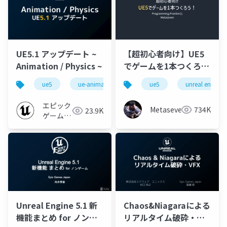
UE5.1 アップデート ~
【超初心者向け】UE5
Animation / Physics ~
でゲームを1本つくろ
う！
ue5
ue-animation
ue-physics
ue5
unreal engine
エピック
Metaseven
734K
23.9K
ゲームズ
ジャパン
Unreal Engine 5.1 新
Chaos&Niagaraによる
機能まとめ for ノンゲ
リアルタイム破砕・