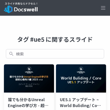
Ope
タグ #ue5 に関するスライド
検索
猫でも分かるUnreal
UE5.1 アップデート ~
Engineの学び方 - 超初
World Buliding/ Core