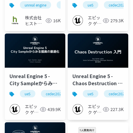
社のチームが習得する
いた群衆AI制御の解説
unreal engine
historia
ue5
enterprise
cedec2022
ue5
ためには？
【CEDEC 2022】
株式会社
エピッ
16K
279.3K
ヒストリ
ク ゲー
ア
ムズ ジ
ャパン
Unreal Engine 5 -
Unreal Engine 5 -
City Sampleからみる
Chaos Destruction 入
描画の最適化【CEDEC
門【CEDEC 2022】
ue5
cedec2022
ue-rendering
ue5
cedec2022
ue-optimiz
2022】
エピッ
エピッ
439.9K
227.3K
ク ゲー
ク ゲー
ムズ ジ
ムズ ジ
ャパン
ャパン