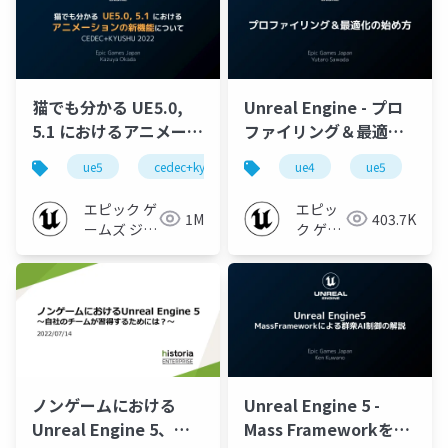
猫でも分かる UE5.0,
Unreal Engine - プロ
5.1 におけるアニメーシ
ファイリング＆最適化
ョンの新機能について
の始め方
ue5
cedec+kyushu
ue-animation
ue4
ue5
ue-opt
u
【CEDEC+KYUSHU
2022】
エピック ゲ
エピッ
1M
403.7K
ームズ ジャ
ク ゲー
パン
ムズ ジ
ャパン
ノンゲームにおける
Unreal Engine 5 -
Unreal Engine 5、自
Mass Frameworkを用