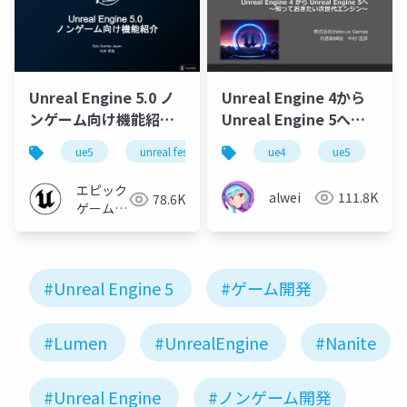
Unreal Engine 5.0 ノ
Unreal Engine 4から
ンゲーム向け機能紹介
Unreal Engine 5へ
【UNREAL FEST
～知っておきたい次世
ue5
unreal fest extreme '22 summer
ue4
ue5
unreal fest
EXTREME '22
代エンジン～
SUMMER】
エピック
alwei
111.8K
78.6K
ゲームズ
ジャパン
#Unreal Engine 5
#ゲーム開発
#Lumen
#UnrealEngine
#Nanite
#Unreal Engine
#ノンゲーム開発