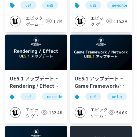
心者向け編 - 2023 v1.0
~
ue4
ue5
ue-beginner
ue5
ue-editor
エピック
エピッ
1.7M
115.2K
ゲームズ
ク ゲー
ジャパン
ムズ ジ
ャパン
UE5.1 アップデート ~
UE5.1 アップデート ~
Rendering / Effect ~
Game Framework/
Network ~
ue5
ue-rendering
ue-effect
ue5
ue-bp
ue-console
エピッ
エピック
132.4K
54.6K
ク ゲー
ゲームズ
ムズ ジ
ジャパン
ャパン