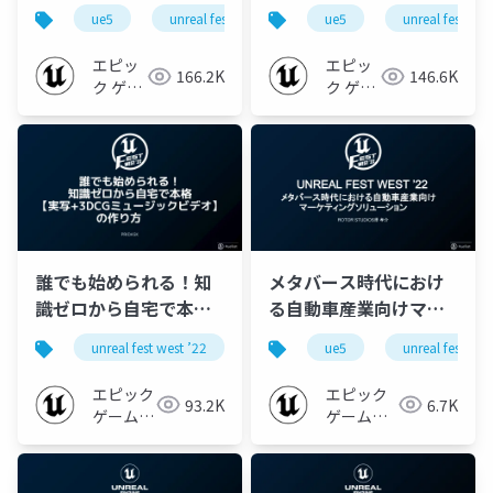
ーム【UNREAL FEST
VFX【UNREAL FEST
ue5
unreal fest
unreal fest west ’22
ue5
unreal fest
ue-re
WEST ’22】
WEST ’22】
エピッ
エピッ
166.2K
146.6K
ク ゲー
ク ゲー
ムズ ジ
ムズ ジ
ャパン
ャパン
誰でも始められる！知
メタバース時代におけ
識ゼロから自宅で本格
る自動車産業向けマー
【実写+3DCGミュージ
ケティングソリューシ
unreal fest west ’22
unreal fest
ue5
ue5
unreal fest
ue-m
ックビデオ】の作り方
ョン【UNREAL FEST
【UNREAL FEST WEST
WEST ’22】
エピック
エピック
93.2K
6.7K
’22】
ゲームズ
ゲームズ
ジャパン
ジャパン