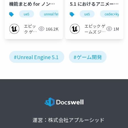
機能まとめ for ノンゲ
5.1 におけるアニメーシ
ーム【UNREAL FEST
ョンの新機能について
ue5
unreal fest
unreal fest west ’22
ue5
cedec+kyushu
ue-re
WEST ’22】
【CEDEC+KYUSHU
2022】
エピッ
エピック ゲ
166.2K
1M
ク ゲー
ームズ ジャ
ムズ ジ
パン
ャパン
#Unreal Engine 5.1
#ゲーム開発
運営：株式会社アプルーシッド