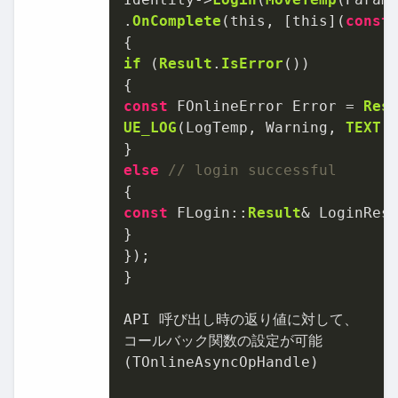
.
OnComplete
(this, [this](
const
if
 (
Result
.
IsError
())

const
 FOnlineError Error = 
Res
UE_LOG
(LogTemp, Warning, 
TEXT
(
else
// login successful
const
 FLogin::
Result
& LoginRes
}

});

}

API 呼び出し時の返り値に対して、

コールバック関数の設定が可能

(TOnlineAsyncOpHandle)
