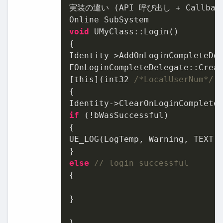
実装の違い (API 呼び出し + Callback
void
 UMyClass::Login()

{

Identity->AddOnLoginCompleteDel
FOnLoginCompleteDelegate::Creat
[this](int32 
/*LocalUserNum*/
,
{

if
 (!bWasSuccessful)

{

UE_LOG(LogTemp, Warning, TEXT(
else
// login successful
{

}

}
