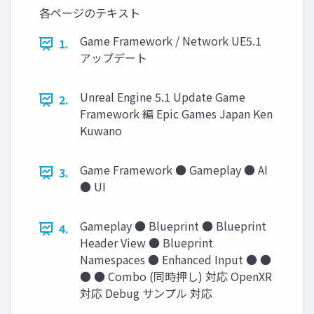
各ページのテキスト
Game Framework / Network UE5.1
1.
アップデート
Unreal Engine 5.1 Update Game
2.
Framework 編 Epic Games Japan Ken
Kuwano
Game Framework ● Gameplay ● AI
3.
● UI
Gameplay ● Blueprint ● Blueprint
4.
Header View ● Blueprint
Namespaces ● Enhanced Input ● ●
● ● Combo (同時押し) 対応 OpenXR
対応 Debug サンプル 対応