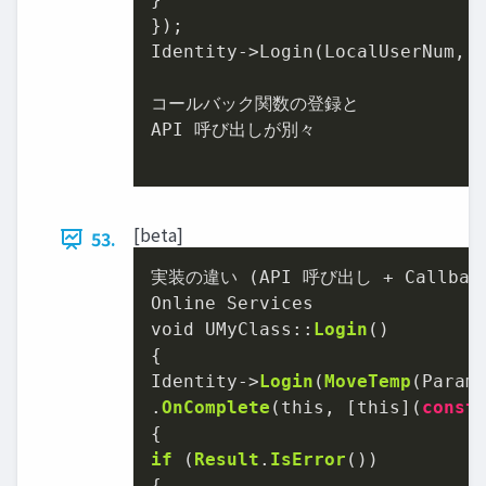
});

Identity->Login(LocalUserNum, A
コールバック関数の登録と

API 呼び出しが別々

[beta]
53.
実装の違い (API 呼び出し + Callback
Online Services

void UMyClass::
Login
()

{

Identity
->
Login
(
MoveTemp
(Params
.
OnComplete
(this, [this](
const
if
 (
Result
.
IsError
())
