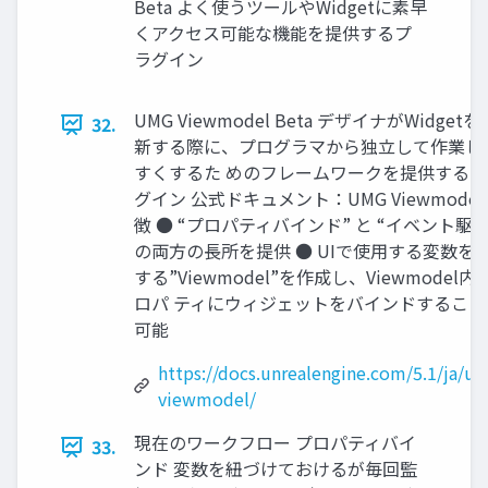
Beta よく使うツールやWidgetに素早
くアクセス可能な機能を提供するプ
ラグイン
UMG Viewmodel Beta デザイナがWidgetを
32.
新する際に、プログラマから独立して作業し
すくするた めのフレームワークを提供するプ
グイン 公式ドキュメント：UMG Viewmodel
徴 ● “プロパティバインド” と “イベント駆動
の両方の長所を提供 ● UIで使用する変数を
する”Viewmodel”を作成し、Viewmodel内
ロパ ティにウィジェットをバインドすること
可能
https://docs.unrealengine.com/5.1/ja/u
viewmodel/
現在のワークフロー プロパティバイ
33.
ンド 変数を紐づけておけるが毎回監