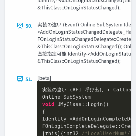
Identity->AddOnLoginStatusChanged(this,
&ThisClass::OnLoginStatusChanged);
実装の違い (Event) Online SubSystem Identi
50.
>AddOnLoginStatusChangedDelegate_Hand
FOnLoginStatusChangedDelegate::CreateRa
&ThisClass::OnLoginStatusChanged)); Onl
直接指定可能 Identity->AddOnLoginStatusCh
&ThisClass::OnLoginStatusChanged);
[beta]
51.
実装の違い (API 呼び出し + Callback
void
 UMyClass::Login()

{

Identity->AddOnLoginCompleteDel
FOnLoginCompleteDelegate::Creat
[this](int32 
/*LocalUserNum*/
,