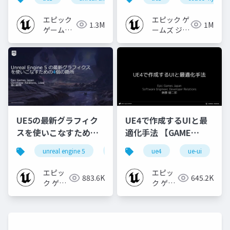
[CEDEC+KYUSHU
【CEDEC+KYUSHU
2024]
2022】
エピック
エピック ゲ
1.3M
1M
ゲームズ
ームズ ジャ
ジャパン
パン
UE5の最新グラフィク
UE4で作成するUIと最
スを使いこなすための4
適化手法 【GAME
個の勘所
CREATORS
unreal engine 5
ue5
cedec
ue4
ue-ui
cedec+kyushu
[CEDEC+KYUSHU
CONFERENCE '20】
2023]
エピッ
エピッ
883.6K
645.2K
ク ゲー
ク ゲー
ムズ ジ
ムズ ジ
ャパン
ャパン