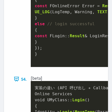
const
 FOnlineError Error = 
Res
UE_LOG
(LogTemp, Warning, 
TEXT
(
else
// login successful
const
 FLogin::
Result
& LoginRes
}

});

}

[beta]
54.
実装の違い (API 呼び出し + Callback
Online Services

void UMyClass::
Login
()

{

Identity
->
Login
(
MoveTemp
(Params