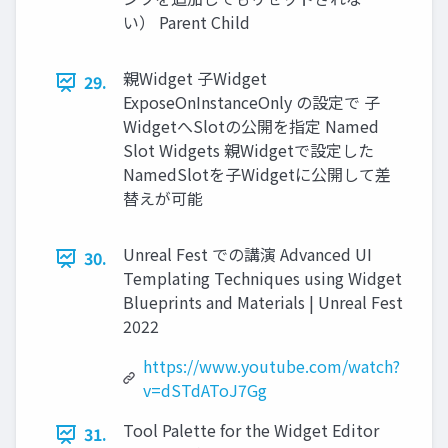
い） Parent Child
親Widget 子Widget
29.
ExposeOnInstanceOnly の設定で 子
WidgetへSlotの公開を指定 Named
Slot Widgets 親Widgetで設定した
NamedSlotを子Widgetに公開して差
替えが可能
Unreal Fest での講演 Advanced UI
30.
Templating Techniques using Widget
Blueprints and Materials | Unreal Fest
2022
https://www.youtube.com/watch?
v=dSTdAToJ7Gg
Tool Palette for the Widget Editor
31.