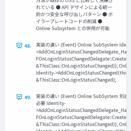
方法が既存の OSS と比較して洗練さ
れている ● API デザインによる統一
的かつ安全な呼び出しパターン ● ボ
イラープレートコードの削減 ●
Online Subsystem との併用が可能
実装の違い (Event) Online SubSystem Identi
48.
>AddOnLoginStatusChangedDelegate_Hand
FOnLoginStatusChangedDelegate::CreateRa
&ThisClass::OnLoginStatusChanged)); Onlin
Identity->AddOnLoginStatusChanged(this,
&ThisClass::OnLoginStatusChanged);
実装の違い (Event) Online SubSystem 別途
49.
必要 Identity-
>AddOnLoginStatusChangedDelegate_Hand
FOnLoginStatusChangedDelegate::CreateRa
&ThisClass::OnLoginStatusChanged)); Onlin