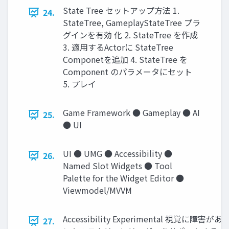
State Tree セットアップ方法 1.
24.
StateTree, GameplayStateTree プラ
グインを有効 化 2. StateTree を作成
3. 適用するActorに StateTree
Componetを追加 4. StateTree を
Component のパラメータにセット
5. プレイ
Game Framework ● Gameplay ● AI
25.
● UI
UI ● UMG ● Accessibility ●
26.
Named Slot Widgets ● Tool
Palette for the Widget Editor ●
Viewmodel/MVVM
Accessibility Experimental 
27.