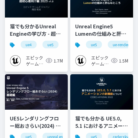
猫でも分かるUnreal
Unreal Engine5
Engineの学び方 - 超初
Lumenの仕組みと肝心
心者向け編 - 2023 v1.0
なところ
ue4
ue5
ue-beginner
ue5
ue-rendering
エピック
エピック
1.7M
1.5M
ゲームズ
ゲームズ
ジャパン
ジャパン
UE5レンダリングフロ
猫でも分かる UE5.0,
ー総おさらい(2024) 基
5.1 におけるアニメーシ
礎編！
ョンの新機能について
ue5
unreal engine
ue-rendering
ue5
cedec+kyushu