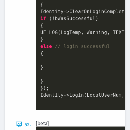
{

if
 (!bWasSuccessful)

{

UE_LOG(LogTemp, Warning, TEXT(
else
// login successful
{

}

}

});

Identity->Login(LocalUserNum, A
[beta]
52.