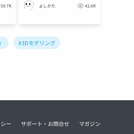
59.7K
よしかた
42.6K
ィ
#3Dモデリング
リシー
サポート・お問合せ
マガジン