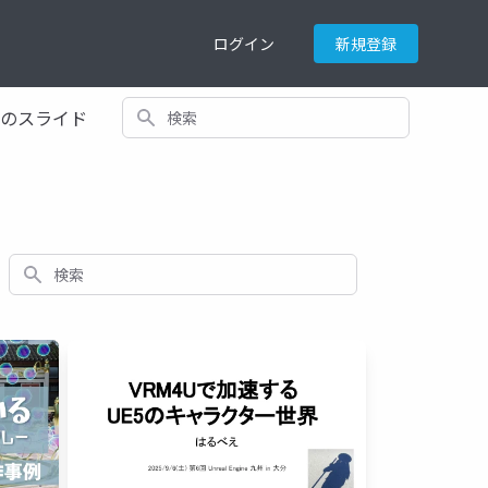
ログイン
新規登録
検索
てのスライド
検索