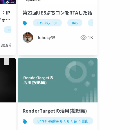
：IP
第22回UE5ぷちコンをRTAした話
フォー
ue5ぷちコン
ue5
unrealengine
u
L
unreal fest 2024 tokyo
fubuky35
1K
30.8K
RenderTargetの活用(投影編)
unreal engine もくもく会 in 富山
ue5