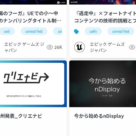
場のフーガ』UEでの小～中
『逃走中』×フォートナイト
のナンバリングタイトル制作
コンテンツの技術的挑戦と
UNREAL FEST 2024
トナイトの可能性【UNREA
ue5
unreal fest
unreal fest 2024 tokyo
uefn
unreal fest
YO】
FEST 2024 TOKYO】
エピック ゲームズ ジ
エピック ゲームズ
26K
ャパン
ジャパン
九州発表_クリエナビ
今から始めるnDisplay