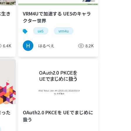
は生き
VRM4Uで加速する UE5のキャラ
クター世界
ue5
vrm4u
6.4K
はるべえ
8.2K
まった
OAuth2.0 PKCEを UEでまじめに
扱う