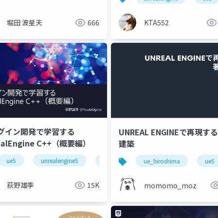
堀田 波星夫
666
KTA552
グイン開発で学習する
UNREAL ENGINEで再現す
ealEngine C++（概要編）
建築
ue5
unrealengine5
c++
ue_hiroshima
ue5
荻野雄季
15K
momomo_moz