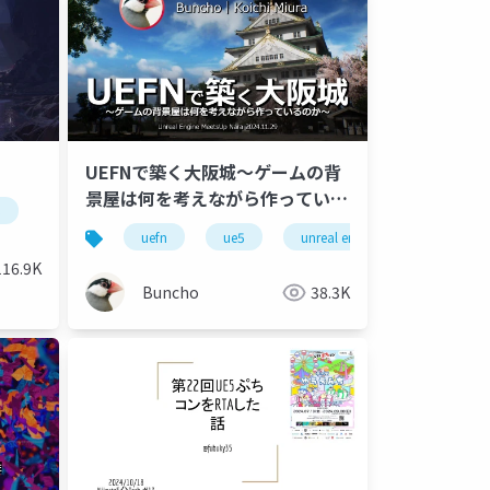
UEFNで築く大阪城～ゲームの背
景屋は何を考えながら作っている
5
のか～
uefn
ue5
unreal engine
116.9K
Buncho
38.3K