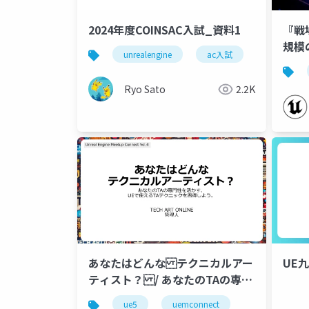
2024年度COINSAC入試_資料1
『戦
規模
unrealengine
ac入試
事例【
TOK
Ryo Sato
2.2K
あなたはどんな テクニカルアー
UE
ティスト？ / あなたのTAの専門
性を活かす、 UEで使えるTAテ
ue5
uemconnect