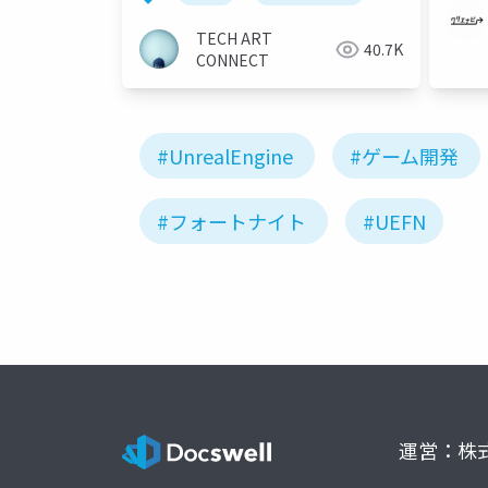
クニックを習得しよう。
TECH ART
40.7K
CONNECT
#UnrealEngine
#ゲーム開発
#フォートナイト
#UEFN
運営：株