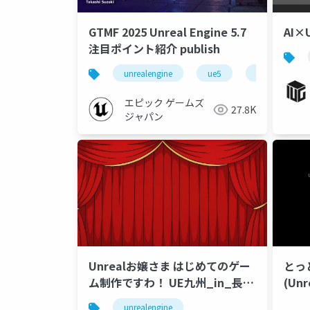
GTMF 2025 Unreal Engine 5.7
AI×U
注目ポイント紹介 publish
unrealengine
ue5
gtmf2025
エピック ゲームズ
27.8K
ジャパン
Unrealお嬢さま はじめてのゲー
とっ
ム制作ですわ！ UE九州_in_長
(Un
崎 2025/06/07
テス
unrealengine