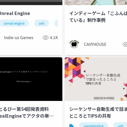
nreal Engine
インディーゲーム「こふん
ている」制作事例
unreal engine
ue5
ai
ue-rendering
Indie-us Games
4.1K
CAVYHOUSE
とるびー第54回発表資料
シーケンサー自動生成で詰
realEngineでアクタの単体
ところとTIPSの共有
トをやってみた))
unrealengine
ue5