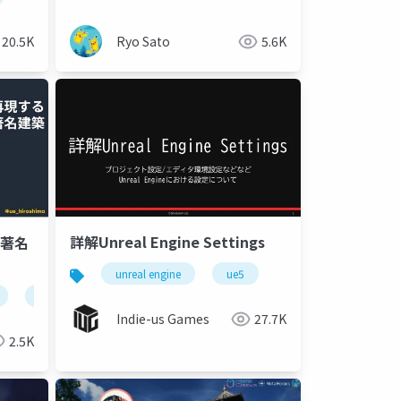
20.5K
Ryo Sato
5.6K
詳解Unreal Engine Settings
る著名
unreal engine
ue5
unrealengine
Indie-us Games
27.7K
2.5K