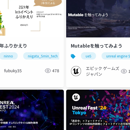
24年ふりかえり
Mutableを触ってみよう
ninno
niigata_5min_tech
dertagig
ue5
unreal engine 
エピック ゲームズ
fubuky35
478
ジャパン