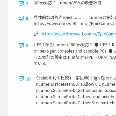
60fps対応？ Lumen/VSMの改善項目
7.
具体的な改善点の前に。。。 Lumenの
8.
https://www.docswell.com/s/EpicGames
https://www.docswell.com/s/EpicGa
UE5.1からLumenが60fps対応？ ● UE5.1 Release
9.
on next-gen consoles and capab
ーム個別の設定は Platforms/PLTFORM_N
ている
Scalabilityの比較 (一部抜粋) High Epic r.Lum
10.
r.Lumen.TraceMeshSDFs.Allow 0 1 r.Lume
r.Lumen.ScreenProbeGather.ScreenSpace
r.Lumen.ScreenProbeGather.IrradianceFo
r.Lumen.ScreenProbeGather.StochasticIn