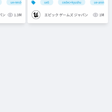
ue-rendering
ue5
cedec+kyushu
ue-animatio
パン
1.3M
エピック ゲームズ ジャパン
1M