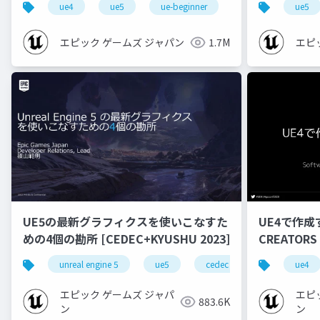
ue4
ue5
ue-beginner
ue5
エピック ゲームズ ジャパン
1.7M
エピ
UE5の最新グラフィクスを使いこなすた
UE4で作成
めの4個の勘所 [CEDEC+KYUSHU 2023]
CREATORS
unreal engine 5
ue5
cedec
cedec+kyushu
ue4
エピック ゲームズ ジャパ
エピ
883.6K
ン
ン