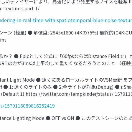
しいデノイザーにより、高速化により発生するノイズを軽減 https://develo
e-textures-part-1/
ndering-in-real-time-with-spatiotemporal-blue-noise-textur
 ● 解像度: 2845x1600 (4Kの75%) 最終的に4KにUpscale H
3ms
 ● Epicとして公式に「60fpsならばDistance Fieldで」とは
しHWRTの方が3ms以上平均して重たくなるだろうとのこと （
 ● Distant Light Mode ● 遠くにあるローカルライトのVSM
● 0: Off ● 1: 遠くのライトのみ ● 2:全ライトが対象(Debug) ● r.Shad
 1) https://twitter.com/tempkinder/status/ 1
tus/1579116089816252419
● Distance Lighting Mode ● OFF vs ON ● このテ