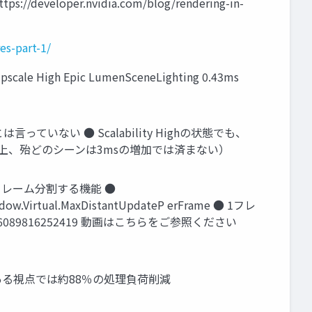
per.nvidia.com/blog/rendering-in-
es-part-1/
igh Epic LumenSceneLighting 0.43ms
言っていない ● Scalability Highの状態でも、
経験上、殆どのシーンは3msの増加では済まない）
更新 をフレーム分割する機能 ●
ow.Virtual.MaxDistantUpdateP erFrame ● 1フレ
579116089816252419 動画はこちらをご参照ください
ストシーンのとある視点では約88％の処理負荷削減