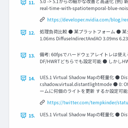
5.0 -> 5.1からの細かな改善と高速化 (例) 新
11.
real-time-with-spatiotemporal-blue-nois
https://developer.nvidia.com/blog/re
処理負荷比較 ● 某プラットフォーム ● 某シーン (軽量)
12.
1.06ms DiffuseIndirectAndAO 3.09ms 6.2
備考: 60fpsでハードウェアレイトレは使えるか？
13.
DF/HWRTどちらでも設定可能 ● しか
UE5.1 Virtual Shadow Mapの軽量化
14.
r.shadow.virtual.distantlightmode 
ームに何個のライトを更新 するか設定可能 (Default
https://twitter.com/tempkinder/sta
UE5.1 Virtual Shadow Mapの軽量化 
15.