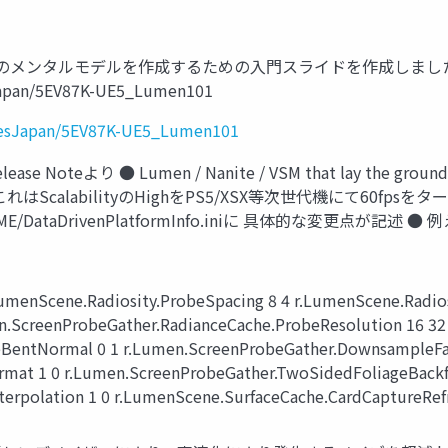
実装のメンタルモデルを作成するための入門スライドを作成しまし
Japan/5EV87K-UE5_Lumen101
mesJapan/5EV87K-UE5_Lumen101
 Noteより ● Lumen / Nanite / VSM that lay the groundwork
le PCs. ● これはScalabilityのHighをPS5/XSX等次世代機
AME/DataDrivenPlatformInfo.iniに 具体的な変更点が
enScene.Radiosity.ProbeSpacing 8 4 r.LumenScene.Radios
n.ScreenProbeGather.RadianceCache.ProbeResolution 16 32
BentNormal 0 1 r.Lumen.ScreenProbeGather.DownsampleFa
rmat 1 0 r.Lumen.ScreenProbeGather.TwoSidedFoliageBackfa
terpolation 1 0 r.LumenScene.SurfaceCache.CardCaptureRefr