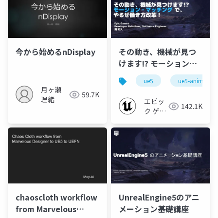
今から始めるnDisplay
その動き、機械が見つ
けます!? モーション・
マッチングで、 やるぜ
ue5
ue5-animation
働き方改革！
月ヶ瀬
59.7K
【CEDEC2024】
理緒
エピッ
142.1K
ク ゲー
ムズ ジ
ャパン
chaoscloth workflow
UnrealEngine5のアニ
from Marvelous
メーション基礎講座