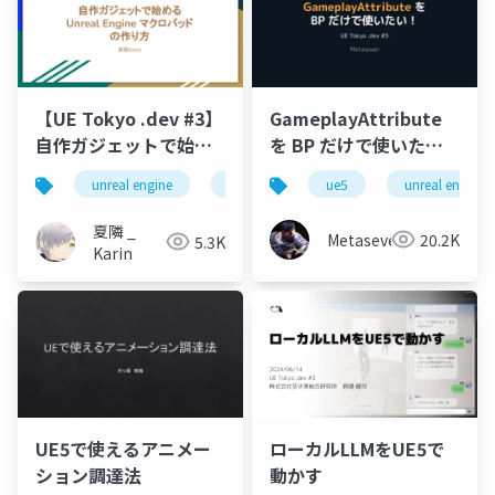
【UE Tokyo .dev #3】
GameplayAttribute
自作ガジェットで始め
を BP だけで使いた
るUnreal Engine マク
い！
unreal engine
ue
ue5
ue5
unreal engine
ロパッドの作り方
夏隣 _
Metaseven
20.2K
5.3K
Karin
UE5で使えるアニメー
ローカルLLMをUE5で
ション調達法
動かす