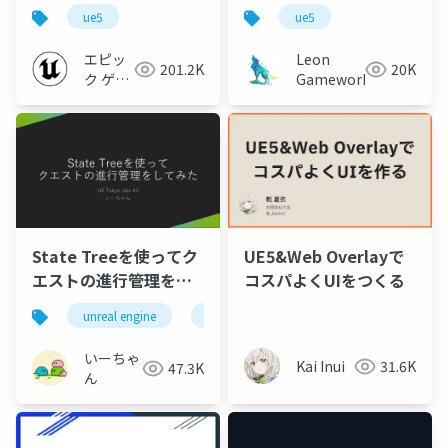
い方」
ue5
ue5
エピッ
Leon
201.2K
20K
ク ゲー
Gameworks
ムズ ジ
ャパン
State Treeを使ってク
UE5&Web Overlayで
エストの進行管理をし
コスパよくUIをつくる
てみた
unreal engine
ue
ue5
uetokyo
いーちゃ
Kai Inui
31.6K
47.3K
ん