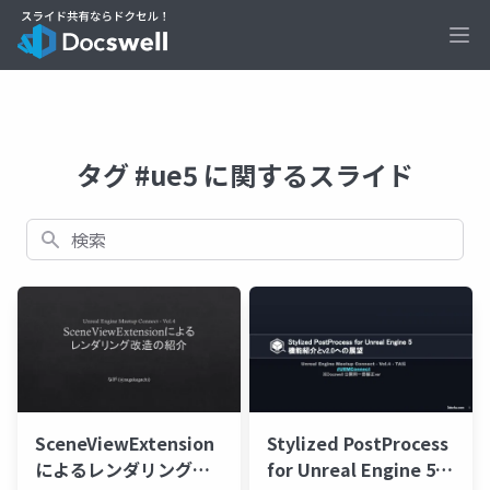
Ope
タグ #ue5 に関するスライド
検索
SceneViewExtension
Stylized PostProcess
によるレンダリング改
for Unreal Engine 5