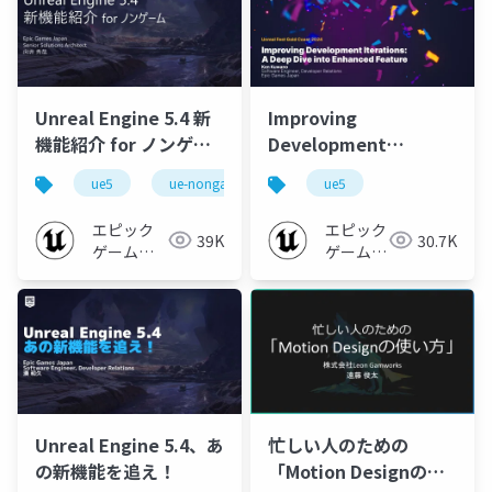
Unreal Engine 5.4 新
Improving
機能紹介 for ノンゲー
Development
ム
Iterations: A Deep
ue5
ue-nongame
ue5
Dive into Enhanced
Feature
エピック
エピック
39K
30.7K
ゲームズ
ゲームズ
ジャパン
ジャパン
Unreal Engine 5.4、あ
忙しい人のための
の新機能を追え！
「Motion Designの使