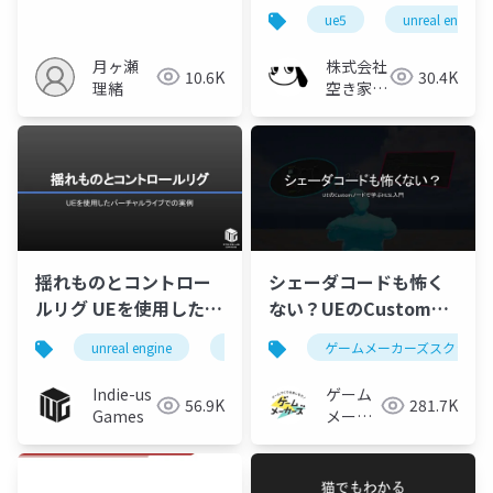
ue5
unreal engine
月ヶ瀬
株式会社
10.6K
30.4K
理緒
空き家総
合研究所
揺れものとコントロー
シェーダコードも怖く
ルリグ UEを使用したバ
ない？UEのCustomノ
ーチャルライブでの実
ードで学ぶHLSL入門
unreal engine
ue5
コントロールリグ
ゲームメーカーズスクラン
揺
例
Indie-us
ゲーム
56.9K
281.7K
Games
メーカ
ーズ