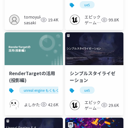
Designer to UE5 to
ue5
UEFN niwaka
vol.2
tomoyuki
エピック
19.4K
99.8K
sasaki
ゲームズ
ジャパン
RenderTargetの活用
シンプルスタイライゼ
(投影編)
ーション
unreal engine もくもく会 in 富山
ue5
ue5
エピック
よしかた
42.6K
29.6K
ゲームズ
ジャパン