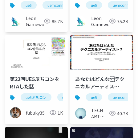
造の紹介
機能紹介とv2.0への展
ue5
uemconnect
ue5
uemconnect
望
Leon
Leon
85.7K
75.2K
Gameworks
Gameworks
第22回UE5ぷちコンを
あなたはどんな テク
RTAした話
ニカルアーティス
ト？ / あなたのTAの
ue5ぷちコン
ue5
unrealengine
ue5
uemconnect
unrealeng
専門性を活かす、 UE
で使えるTAテクニック
TECH
fubuky35
1K
40.7K
を習得しよう。
ART
CONNECT