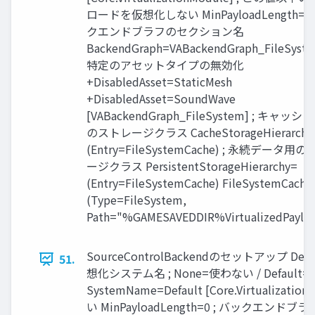
ロードを仮想化しない MinPayloadLength=0 
クエンドブラフのセクション名
BackendGraph=VABackendGraph_FileSyste
特定のアセットタイプの無効化
+DisabledAsset=StaticMesh
+DisabledAsset=SoundWave
[VABackendGraph_FileSystem] ; キャッ
のストレージクラス CacheStorageHierarchy
(Entry=FileSystemCache) ; 永続データ用
ージクラス PersistentStorageHierarchy=
(Entry=FileSystemCache) FileSystemCache
(Type=FileSystem,
Path="%GAMESAVEDDIR%VirtualizedPayloa
SourceControlBackendのセットアップ DefaultEng
51.
想化システム名 ; None=使わない / Defau
SystemName=Default [Core.Virtual
い MinPayloadLength=0 ; バックエン