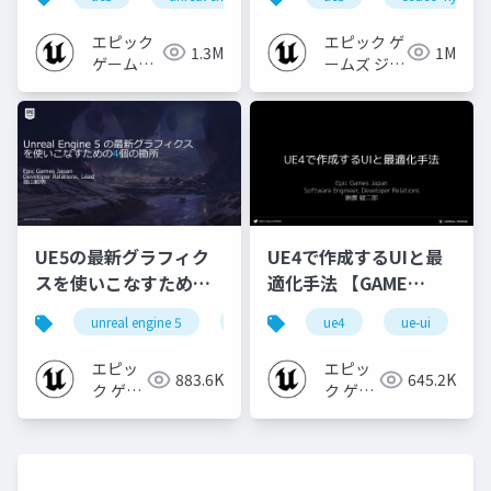
[CEDEC+KYUSHU
【CEDEC+KYUSHU
2024]
2022】
エピック
エピック ゲ
1.3M
1M
ゲームズ
ームズ ジャ
ジャパン
パン
UE5の最新グラフィク
UE4で作成するUIと最
スを使いこなすための4
適化手法 【GAME
個の勘所
CREATORS
unreal engine 5
ue5
cedec
ue4
ue-ui
cedec+kyushu
[CEDEC+KYUSHU
CONFERENCE '20】
2023]
エピッ
エピッ
883.6K
645.2K
ク ゲー
ク ゲー
ムズ ジ
ムズ ジ
ャパン
ャパン