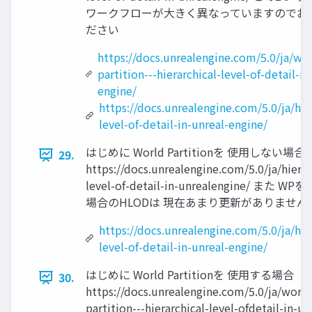
ワークフローが大きく異なっていますのでお
ださい
https://docs.unrealengine.com/5.0/ja/wo
partition---hierarchical-level-of-detail-in
engine/
https://docs.unrealengine.com/5.0/ja/hier
level-of-detail-in-unreal-engine/
はじめに World Partitionを 使用しない場合
29.
https://docs.unrealengine.com/5.0/ja/hierar
level-of-detail-in-unrealengine/ また 
場合のHLODは 現在あまり更新がありません
https://docs.unrealengine.com/5.0/ja/hier
level-of-detail-in-unreal-engine/
はじめに World Partitionを 使用する場合
30.
https://docs.unrealengine.com/5.0/ja/world
partition---hierarchical-level-ofdetail-in-un