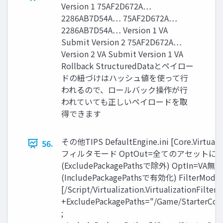
Version 1 75AF2D672A…
2286AB7D54A… 75AF2D672A…
2286AB7D54A… Version 1 VA
Submit Version 2 75AF2D672A…
Version 2 VA Submit Version 1 VA
Rollback StructuredDataとペイロー
ドの紐づけはハッシュ値を使って行
われるので、ロールバック操作が行
われていても正しいペイロードを取
得できます
その他TIPS DefaultEngine.ini [Core.Virtuali
56.
フィルタモード OptOut=全てのアセットに
(ExcludePackagePathsで除外) OptIn=VA無効
(IncludePackagePathsで有効化) FilterMode
[/Script/Virtualization.VirtualizationFilterS
+ExcludePackagePaths="/Game/StarterCont
;