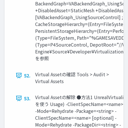
BackendGraph=VABackendGraph_Usi
+DisabledAsset=StaticMesh +DisabledAss
[VABackendGraph_UsingSourceCon
CacheStorageHierarchy=(Entry=Fil
PersistentStorageHierarchy=(Entry=Perfor
(Type=FileSystem, Path="%GAMESAVEDDIR%
(Type=P4SourceControl, DepotRoot=”/
Engine¥Source¥Developer¥Virtualization¥P
を参照
Virtual Assetの確認 Tools > Audit >
52.
Virtual Assets
Virtual Assetの解除 ●方法1 UnrealVirtualiza
53.
を使う Usage) -ClientSpecName=<name> [o
-Mode=Rehydrate -Package=<string> -
ClientSpecName=<name> [optional] -
Mode=Rehydrate -PackageDir=<string> -