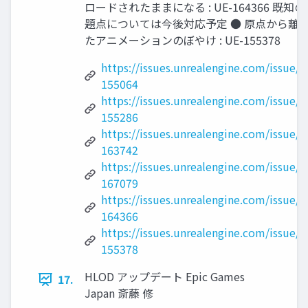
ロードされたままになる : UE-164366 既知の
題点については今後対応予定 ● 原点から離
たアニメーションのぼやけ : UE-155378
https://issues.unrealengine.com/issue/U
155064
https://issues.unrealengine.com/issue/U
155286
https://issues.unrealengine.com/issue/U
163742
https://issues.unrealengine.com/issue/U
167079
https://issues.unrealengine.com/issue/U
164366
https://issues.unrealengine.com/issue/U
155378
HLOD アップデート Epic Games
17.
Japan 斎藤 修