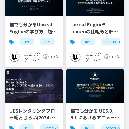
猫でも分かるUnreal
Unreal Engine5
Engineの学び方 - 超初
Lumenの仕組みと肝心
心者向け編 - 2023 v1.0
なところ
ue4
ue5
ue-beginner
ue5
ue-rendering
エピック
エピック
1.7M
1.5M
ゲームズ
ゲームズ
ジャパン
ジャパン
UE5レンダリングフロ
猫でも分かる UE5.0,
ー総おさらい(2024) 基
5.1 におけるアニメーシ
礎編！
ョンの新機能について
ue5
unreal engine
ue-rendering
ue5
cedec+kyushu