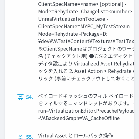
ClientSpecName=<name> [optional] -
Mode=Rehydrate -Changelist=<number> S
UnrealVirtualizationTool.exe -
ClientSpecName=MYPC_MyTestStream -
Mode=Rehydrate -Package=D:
¥dev¥VATest¥Content¥Textures¥TestTextu
※ClientSpecNameはプロジェクトのワー
名 (チェックアウト用) ●方法2 エディタ上で操
ディタ設定より Virtualized Asset Rehydrat
ックを入れる 2. Asset Action > Rehydrate A
リック (事前にチェックアウトしておくこと)
ペイロードキャッシュのフィル ペイロード
54.
をフィルするコマンドレットがあります。 -
run=VirtualizationEditor.PrecachePayloads
-VABackendGraph=VA_CacheOffline
Virtual Asset とロールバック操作
55.