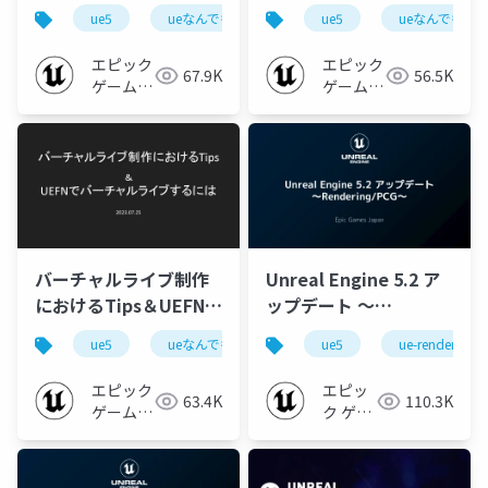
も勉強会 - バーチャル
んでも勉強会 - バーチ
ue5
ueなんでも勉強会
ue5
ue-environment
ueなんでも勉
u
ライブ編 - vol.1】
ャルライブ編 - vol.1】
エピック
エピック
67.9K
56.5K
ゲームズ
ゲームズ
ジャパン
ジャパン
バーチャルライブ制作
Unreal Engine 5.2 ア
におけるTips＆UEFNで
ップデート ～
バーチャルライブする
Rendering/PCG～
ue5
ueなんでも勉強会
ue5
ue-dmx
ue-rendering
ue-render
には【UEなんでも勉強
【GTMF 2023】
会 - バーチャルライブ
エピック
エピッ
63.4K
110.3K
編 - vol.1】
ゲームズ
ク ゲー
ジャパン
ムズ ジ
ャパン