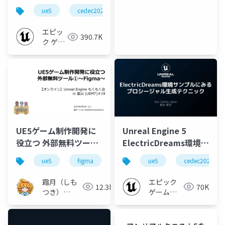
的な最適化とスケーラ
ue5
cedec2023
ue-optimize
ue-effect
ビリティ【CEDEC
2023】
エピッ
390.7K
ク ゲー
ムズ ジ
ャパン
UE5ゲーム制作開発に
Unreal Engine 5
役立つ 外部無料ツール
ElectricDreams環境サ
①～Figma～
ンプルにみるプロシー
ue5
figma
ゲーム開発
ue5
cedec2023
ジャル生成テクニック
【CEDEC 2023】
霜月（しも
エピック
12.3K
70K
つき）
ゲームズ
@Shimotuki2012
ジャパン