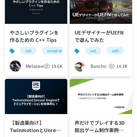
やさしいプラグインを
UEデザイナーがUEFN
作るための C++ Tips
で遊んでみた
ue5
unreal engine
uetokyo
ue5
uefn
Metaseven
19.6K
Buncho
14.3K
【製造業向け】
声だけでプレイする3D
TwinmotionとUnreal
脱出ゲーム制作事例～