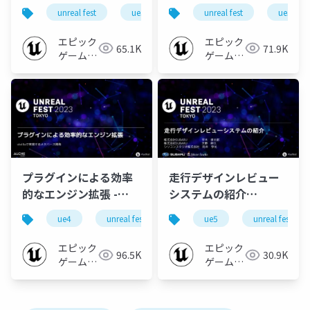
TOKYO】
FEST 2023 TOKYO】
unreal fest
ue5
ue-nongame
unreal fest
ue-manga
ue5
エピック
エピック
65.1K
71.9K
ゲームズ
ゲームズ
ジャパン
ジャパン
プラグインによる効率
走行デザインレビュー
的なエンジン拡張 -
システムの紹介
stelllaで実現するメタ
【UNREAL FEST 2023
ue4
unreal fest
ue5
ue5
ue-c++
unreal fest
ue-ed
バース開発【UNREAL
TOKYO】
FEST 2023 TOKYO】
エピック
エピック
96.5K
30.9K
ゲームズ
ゲームズ
ジャパン
ジャパン