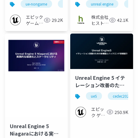
Engineでビジュアライ
ChatGPTでセリフと行
ue-nongame
ue5
twinmotion
unreal engine
ue5
ゼーションを効率的に
動を制御～
エピック
株式会社
29.2K
42.1K
ゲームズ
ヒストリ
ジャパン
ア
Unreal Engine 5 イテ
レーション改善のため
の新機能とバックエン
ue5
cedec2023
ド技術紹介【CEDEC
2023】
エピッ
250.9K
ク ゲー
ムズ ジ
Unreal Engine 5
ャパン
Niagaraにおける実践