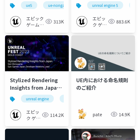
Render Queue の使い
個の勘所
ue5
ue-nongame
unreal engine 5
ue
方【Cinematic Dive
[CEDEC+KYUSHU
2023】
2023]
エピック
エピッ
313K
883.6K
ゲームズ
ク ゲー
ジャパン
ムズ ジ
ャパン
Stylized Rendering
UE内における命名規則
Insights from Japan
のご紹介
(Unreal Fest Gold
unreal engine
ue4
ue5
ue-rendering
Coast 2023)
エピッ
pate
14.9K
114.2K
ク ゲー
ムズ ジ
ャパン