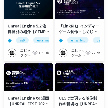
Unreal Engine 5.2 注
「LinkRH」インディー
目機能の紹介【GTMF
ゲーム制作・しくじり
2023】
事例紹介＆よきゲーム
ue5
ue-animation
ue-editor
unreal fest
ue-leveldesi
ue5
開発生活を続けるに
は？【UNREAL FEST
エピッ
エピック
159.3K
22.7K
2023 TOKYO】
ク ゲー
ゲームズ
ムズ ジ
ジャパン
ャパン
Unreal Engine to 漫画
UE5で実現する映像制
【UNREAL FEST 2023
作の新境地【UNREAL