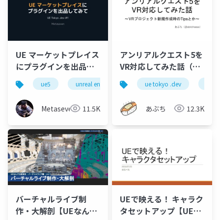
UE マーケットプレイス
アンリアルクエスト5を
にプラグインを出品し
VR対応してみた話（VR
てみて
プロジェクト新規作成
ue5
unreal engine
uetokyo
ue tokyo .dev
unre
時のTipsとか）
Metaseven
11.5K
あぶち
12.3K
バーチャルライブ制
UEで映える！ キャラク
作・大解剖【UEなんで
タセットアップ【UEな