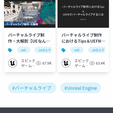
バーチャルライブ制
バーチャルライブ制作
作・大解剖【UEなんで
におけるTips＆UEFNで
も勉強会 - バーチャル
バーチャルライブする
ue5
ueなんでも勉強会
ue5
ue-environment
ueなんでも勉
u
ライブ編 - vol.1】
には【UEなんでも勉強
会 - バーチャルライブ
エピック
エピック
67.9K
63.4K
編 - vol.1】
ゲームズ
ゲームズ
ジャパン
ジャパン
#バーチャルライブ
#Unreal Engine