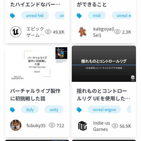
たハイエンドなバーチ
ができること
ャルライブ制作事例 |
unreal fest
unreal fest tokyo 2025
midi
unreal engine
Unreal Fest Tokyo
2025
エピック
kabgoya(Liu
49.8K
2.3K
ゲームズ
Sei)
ジャパン
バーチャルライブ製作
揺れものとコントロー
に初挑戦した話
ルリグ UEを使用したバ
ーチャルライブでの実
styly
unity
バーチャルライブ
unreal engine
hmv2024
ue5
例
Indie-us
fubuky35
712
56.9K
Games