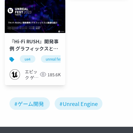
『Hi-Fi RUSH』開発事
例 グラフィックスと最
適化紹介【UNREAL
ue4
unreal fest
ue-rendering
ue-optimize
FEST 2023 TOKYO】
エピッ
185.6K
ク ゲー
ムズ ジ
ャパン
#ゲーム開発
#Unreal Engine