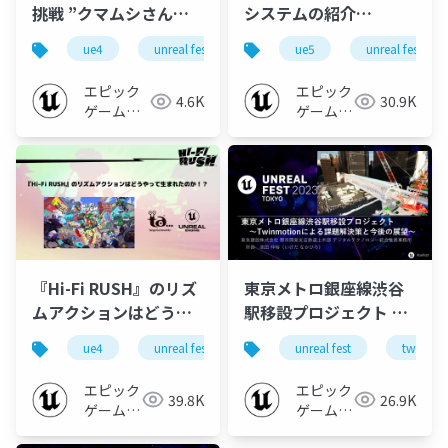
挑戦 ”クマムシさん惑
システムの紹介
星と英語ロギ
【UNREAL FEST 2023
ue4
unreal fest
ue-indie
ue5
ue-mobile
unreal fest
ア”【UNREAL FEST
TOKYO】
2023 TOKYO】
エピック
エピック
4.6K
30.9K
ゲームズ
ゲームズ
ジャパン
ジャパン
『Hi-Fi RUSH』のリズ
東京メトロ銀座線渋谷
ムアクションはどうや
駅移設プロジェクト ～
って生まれたのか！？
Twinmotionによる課
ue4
unreal fest
ue-animation
unreal fest
unreal fest
twinmot
【UNREAL FEST 2023
題解決策と今後の展望
TOKYO】
～【UNREAL FEST
エピック
エピック
39.8K
26.9K
2023 TOKYO】
ゲームズ
ゲームズ
ジャパン
ジャパン