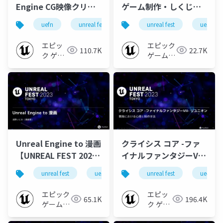
Engine CG映像クリエ
ゲーム制作・しくじり
イターが「UEFN」を使
事例紹介＆よきゲーム
uefn
unreal fest
unreal fest 2023 tokyo
unreal fest
ue5
ってみたら。
開発生活を続けるに
【UNREAL FEST 2023
は？【UNREAL FEST
エピッ
エピック
110.7K
22.7K
TOKYO】
2023 TOKYO】
ク ゲー
ゲームズ
ムズ ジ
ジャパン
ャパン
Unreal Engine to 漫画
クライシス コア -ファ
【UNREAL FEST 2023
イナルファンタジーVII-
TOKYO】
リユニオン 開発におけ
unreal fest
ue5
ue-nongame
unreal fest
ue-manga
ue4
る心得と制作手法
【UNREAL FEST 2023
エピック
エピッ
65.1K
196.4K
TOKYO】
ゲームズ
ク ゲー
ジャパン
ムズ ジ