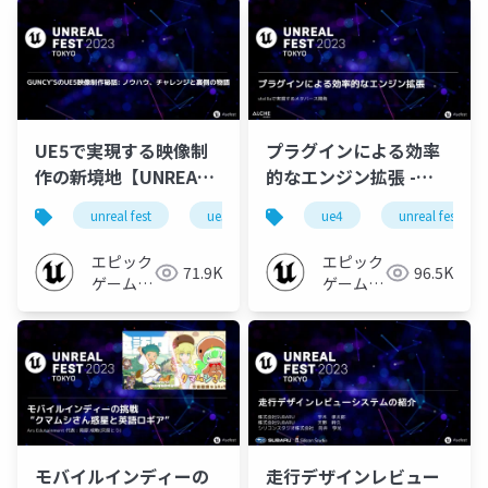
ャパン
UE5で実現する映像制
プラグインによる効率
作の新境地【UNREAL
的なエンジン拡張 -
FEST 2023 TOKYO】
stelllaで実現するメタ
unreal fest
ue5
ue-nongame
ue4
unreal fest
ue-m&e
バース開発【UNREAL
FEST 2023 TOKYO】
エピック
エピック
71.9K
96.5K
ゲームズ
ゲームズ
ジャパン
ジャパン
モバイルインディーの
走行デザインレビュー