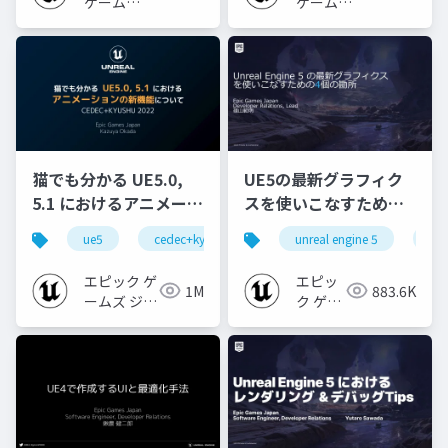
ゲームズ
ゲームズ
ジャパン
ジャパン
猫でも分かる UE5.0,
UE5の最新グラフィク
5.1 におけるアニメーシ
スを使いこなすための4
ョンの新機能について
個の勘所
ue5
cedec+kyushu
ue-animation
unreal engine 5
ue-opt
ue
【CEDEC+KYUSHU
[CEDEC+KYUSHU
2022】
2023]
エピック ゲ
エピッ
1M
883.6K
ームズ ジャ
ク ゲー
パン
ムズ ジ
ャパン