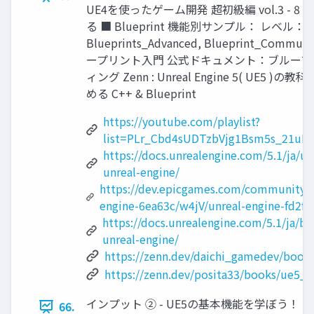
UE4を使ったゲーム開発 超初級編 vol.3 -
る ■ Blueprint 機能別サンプル： レベル：Bluep
Blueprints_Advanced, Blueprint_Commu
ープリント入門 公式ドキュメント：ブループ
ィング Zenn : Unreal Engine 5( UE5 )の教科書
める C++ & Blueprint
https://youtube.com/playlist?
list=PLr_Cbd4sUDTzbVjg1Bsm5s_21uP
https://docs.unrealengine.com/5.1/ja/un
unreal-engine/
https://dev.epicgames.com/community/l
engine-6ea63c/w4jV/unreal-engine-fd2f1
https://docs.unrealengine.com/5.1/ja/blu
unreal-engine/
https://zenn.dev/daichi_gamedev/books
https://zenn.dev/posita33/books/ue5_
インプット ② - UE5の基本機能を学ぼう！ 
66.