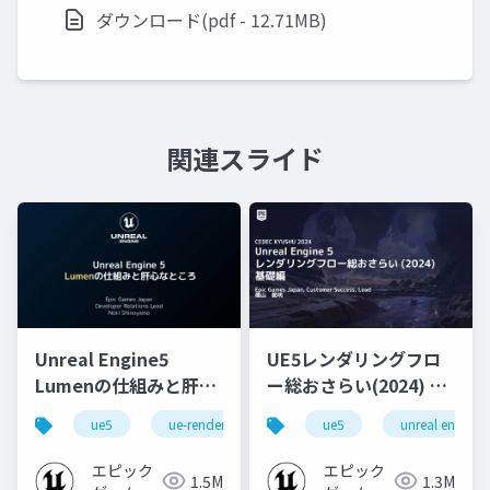
ダウンロード(pdf - 12.71MB)
関連スライド
Unreal Engine5
UE5レンダリングフロ
Lumenの仕組みと肝心
ー総おさらい(2024) 基
なところ
礎編！
ue5
ue-rendering
ue-lumen
ue5
unreal engine
[CEDEC+KYUSHU
2024]
エピック
エピック
1.5M
1.3M