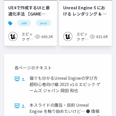
UE4で作成するUIと最
Unreal Engine 5 にお
適化手法 【GAME
ける レンダリング & デ
CREATORS
バッグTips
ue4
ue-ui
ue-optimize
CONFERENCE '20】
エピッ
エピッ
645.2K
631.6K
ク ゲー
ク ゲー
ムズ ジ
ムズ ジ
ャパン
ャパン
各ページのテキスト
猫でも分かるUnreal Engineの学び方
1.
超初心者向け編 2023 v1.0 エピック ゲ
ームズ ジャパン 岡田 和也
本スライドの趣旨・目的 Unreal
2.
Engine を触り始めたいけど… ● 情報