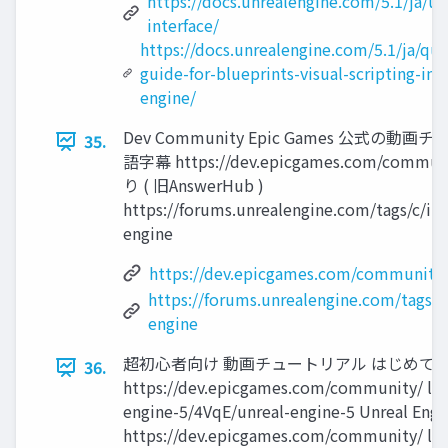
https://docs.unrealengine.com/5.1/ja/un
interface/
https://docs.unrealengine.com/5.1/ja/quic
guide-for-blueprints-visual-scripting-in-
engine/
Dev Community Epic Games 公式
35.
語字幕 https://dev.epicgames.com/c
り ( 旧AnswerHub )
https://forums.unrealengine.com/tags/c/int
engine
https://dev.epicgames.com/community
https://forums.unrealengine.com/tags/c/
engine
超初心者向け 動画チュートリアル はじめての Unre
36.
https://dev.epicgames.com/community/ lea
engine-5/4VqE/unreal-engine-5 Unrea
https://dev.epicgames.com/community/ lear