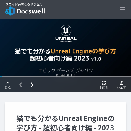
Ope
猫でも分かるUnreal Engineの
学び方 - 超初心者向け編 - 2023