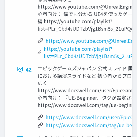
https://www.youtube.com/@UnrealEngine
心者向け： 猫でも分かる UE4を使ったゲー
編 https://youtube.com/playlist?
list=PLr_Cbd4sUDTzbVjg1Bsm5s_21uPQ4x
https://www.youtube.com/@UnrealEngi
https://youtube.com/playlist?
list=PLr_Cbd4sUDTzbVjg1Bsm5s_21uP
エピックゲームズジャパン 公式スライド 国
42.
における講演スライドなど 初心者からプロ
広く
https://www.docswell.com/user/EpicGame
心者向け： 『UE-Beginner』タグが設定さ
https://www.docswell.com/tag/ue-beginne
https://www.docswell.com/user/EpicG
https://www.docswell.com/tag/ue-begi