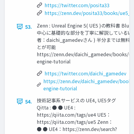
https://twitter.com/posita33
https://zenn.dev/posita33/books/ue5_
Zenn : Unreal Engine 5( UE5 )の教科書 Blue
53.
中心に基礎的な部分を丁寧に解説しているWeb
者：daichi_gamedevさん ) 半分までは無
とが可能
https://zenn.dev/daichi_gamedev/books/un
engine-tutorial
https://twitter.com/daichi_gamedev
https://zenn.dev/daichi_gamedev/books
engine-tutorial
技術記事系サービスの UE4, UE5タグ
54.
Qitta : ● ● UE4 :
https://qiita.com/tags/ue4 UE5：
https://qiita.com/tags/ue5 Zenn：
● ● UE4：https://zenn.dev/search?