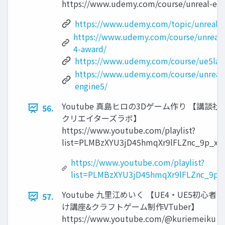
https://www.udemy.com/course/unreal-eng
https://www.udemy.com/topic/unreal-e
https://www.udemy.com/course/unreal-
4-award/
https://www.udemy.com/course/ue5lan
https://www.udemy.com/course/unreal
engine5/
Youtube 真島ヒロの3Dゲーム作り 【講談社
56.
クリエイターズラボ】
https://www.youtube.com/playlist?
list=PLMBzXYU3jD45hmqXr9lFLZnc_9p_xe
https://www.youtube.com/playlist?
list=PLMBzXYU3jD45hmqXr9lFLZnc_9p_
Youtube 九里江めいく 【UE4・UE5初心者向
57.
け講座&クラフトゲーム制作VTuber】
https://www.youtube.com/@kuriemeiku U