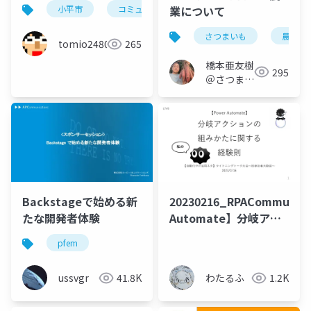
#kosenconf152takao
業について
小平市
コミュニティ
community
高尾
さつまいも
農業
tomio2480
265
橋本亜友樹
295
＠さつまい
もオタク
Backstageで始める新
20230216_RPACommunit
たな開発者体験
Automate】分岐アク
ションの組みかたに関
pfem
する経験則
ussvgr
41.8K
わたるふ
1.2K