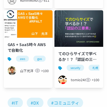
kunihikokaneko
611
GAS + SaaS時々 AWS
で自動化
てのひらサイズで学べ
るか！？「認証の三要
aws
gas
twilio
google apps script
素」
security
札幌
山下光洋
>100
tomio2480
>100
#IT
#DX
#コミュニティ