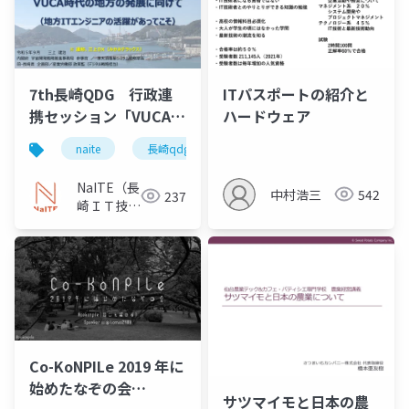
7th長崎QDG 行政連
ITパスポートの紹介と
携セッション「VUCA時
ハードウェア
代の地方の発展に向け
naite
長崎qdg
て（地方ITエンジニア
の活躍があってこ
NaITE（長
中村浩三
542
237
そ）」）
崎ＩＴ技術
者会）
Co-KoNPILe 2019 年に
始めたなぞの会
サツマイモと日本の農