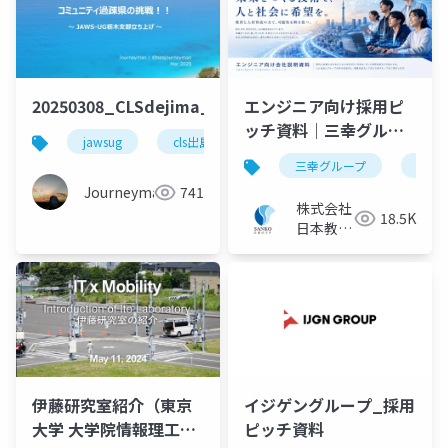
20250308_CLSdejima_lt_beajouneyman
エンジニア向け採用ピ
ッチ資料｜三幸グルー
jawsug
cls出島
cls
コミュニティ
プ【株式会社日本教育
三幸グループ
日本
クリエイト】
Journeyman
741
株式会社
18.5K
日本教育
クリエイ
ト ITソ
リューシ
ョン事業
部
伊藤研究室紹介（東京
イジゲングループ_採用
大学 大学院情報理工学
ピッチ資料