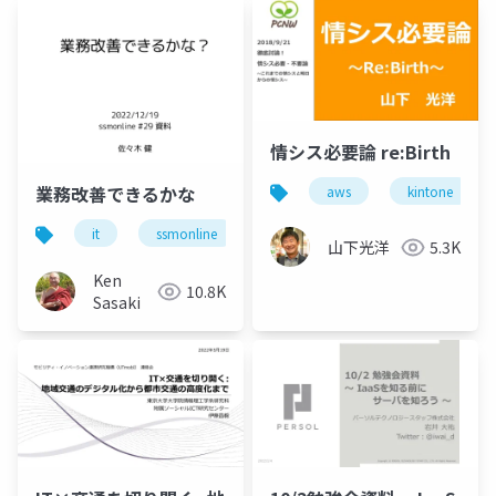
情シス必要論 re:Birth
業務改善できるかな
aws
kintone
it
ssmonline
ssmjp
業務改善
山下光洋
5.3K
Ken
10.8K
Sasaki