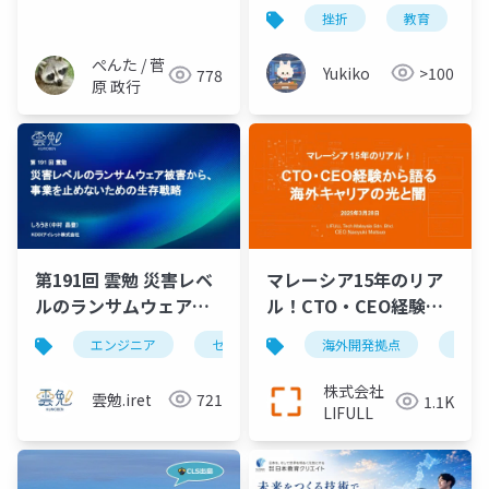
レポート
挫折
教育
ぺんた / 菅
Yukiko
>100
778
原 政行
第191回 雲勉 災害レベ
マレーシア15年のリア
ルのランサムウェア被
ル！CTO・CEO経験か
害から、事業を止めな
ら語る海外キャリアの
エンジニア
セキュリティ
海外開発拠点
it
ランサムウェ
エン
いための生存戦略
光と闇
株式会社
雲勉.iret
721
1.1K
LIFULL