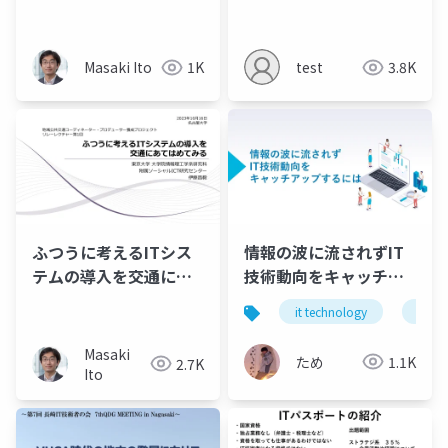
系研究科 創造情報学専
攻）大学院入試説明会
2024
Masaki Ito
1K
test
3.8K
ふつうに考えるITシス
情報の波に流されずIT
テムの導入を交通にあ
技術動向をキャッチア
てはめてみる（地域公
ップするには
it technology
infor
共交通コーディネータ
ー・プロデューサー 養
Masaki
ため
1.1K
2.7K
成プロジェクト）
Ito