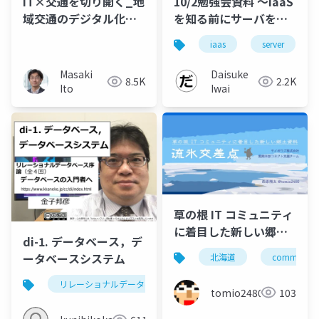
IT×交通を切り開く_地
10/2勉強会資料 ～IaaS
域交通のデジタル化か
を知る前にサーバを知
ら都市交通の高度化ま
ろう～
iaas
server
で
Masaki
Daisuke
8.5K
2.2K
Ito
Iwai
草の根 IT コミュニティ
に着目した新しい郷土
di-1. データベース，デ
資料 流氷交差点 /
ータベースシステム
北海道
community
drifticecrossing
リレーショナルデータベースシステム
データベース
tomio2480
103