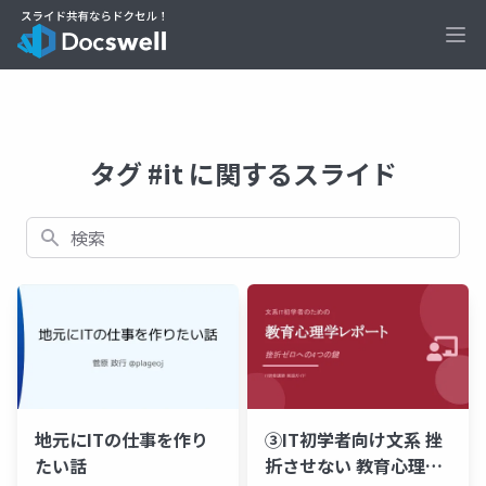
Ope
タグ #it に関するスライド
検索
地元にITの仕事を作り
③IT初学者向け文系 挫
たい話
折させない 教育心理学