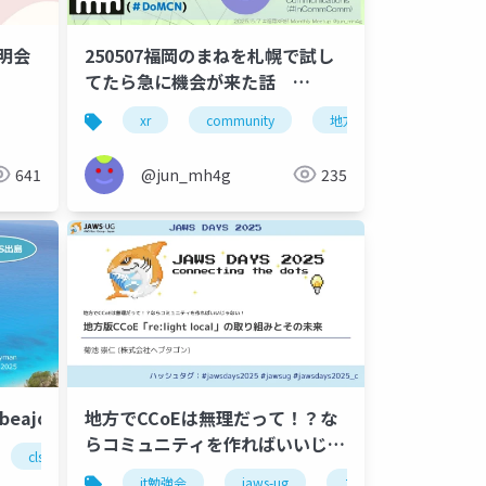
説明会
250507福岡のまねを札幌で試し
てたら急に機会が来た話
XRKaigi Hub in Sapporo編
xr
community
地方xr
641
@jun_mh4g
235
_beajouneyman
地方でCCoEは無理だって！？な
らコミュニティを作ればいいじゃ
cls
コミュニティ
ない！ 地方版CCoE「re:light
it勉強会
jaws-ug
コミュニティ