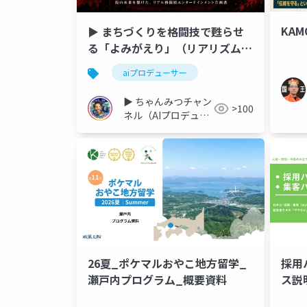
KAM
▶︎ まちづくりを格闘技で甦らせ
る「よみがえり」（リアリズムエ
ンタテイメント）
aiプロデューサー
▶︎ ちゃんみつチャン
>100
ネル（AIプロデュー
サー）
26夏_ポケマルおやこ地方留学_
採用
瀬戸内プログラム_概要資料
ス説