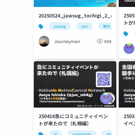
20250524_jawsug_tochigi_2_opennin
25
トが
jawsug
aws
栃木
Journeyman
694
250416急にコミュニティイベン
25
トが来たので（札幌編）
イベ
xr
community
domcn