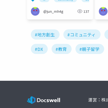
@jun_mh4g
137
#地方創生
#コミュニティ
#DX
#教育
#親子留学
運営：株