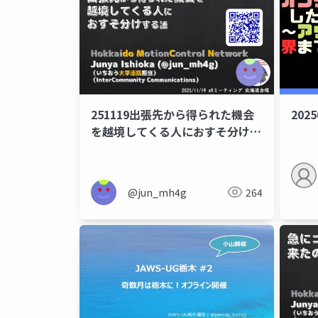
251119出張先から得られた機会
2025
を越境してくる人におすそ分けす
る話
@jun_mh4g
264