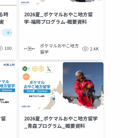
る時
2026夏_ポケマルおやこ地方留
現実
学-福岡プログラム-概要資料
キャリア
年収
2050年
リモートワーク
ポケマルおやこ地方
100
2.4K
留学
方留
2026夏_ポケマルおやこ地方留学
_青森プログラム_概要資料