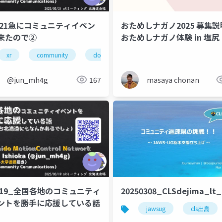
g_beajouneyman
0521急にコミュニティイベン
おためしナガノ2025 募集
来たので②
おためしナガノ体験 in 塩尻
xr
community
domcn
incommcomm
@jun_mh4g
167
masaya chonan
0319_全国各地のコミュニティ
20250308_CLSdejima_lt
ントを勝手に応援している話
jawsug
cls出島
incommcomm