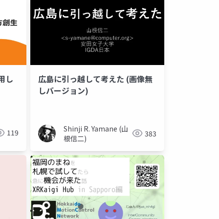
広島に引っ越して考えた (画像無
用し
しバージョン)
Shinji R. Yamane (山
119
383
根信二)