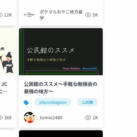
ポケマルおやこ地方留
12K
5K
学
JC
公民館のススメ～手軽な勉強会の
にな
最強の味方～
phpconkagawa
公民館
勉強会
369
tomio2480
1K