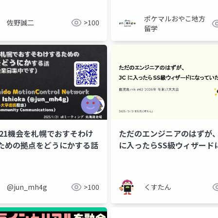
ポケマルおやこ地方
佐野誠二
>100
留学
0121機会を札幌でおすそわけ
ただのエンジニアのはずが、
ための拠点をどうにかする話
に入ったらSS級ウィザード
っていた件
@jun_mh4g
>100
くすたん