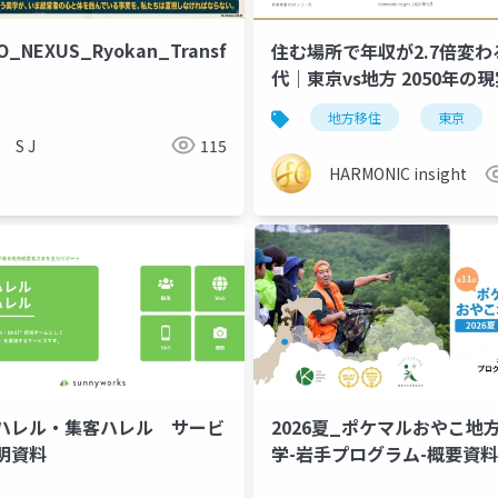
O_NEXUS_Ryokan_Transformation
住む場所で年収が2.7倍変わ
代｜東京vs地方 2050年の
地方移住
東京
S J
115
HARMONIC insight
ハレル・集客ハレル サービ
2026夏_ポケマルおやこ地
明資料
学-岩手プログラム-概要資料