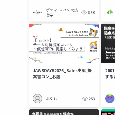
ポケマルおやこ地方
6.3K
留学
JAWSDAYS2026_Sales支部‗提
26
案書コン_お題
する
みやも
253