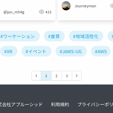
Journeyman
@jun_mh4g
415
#ワーケーション
#食育
#地域活性化
#XR
#イベント
#JAWS-UG
#AWS
1
2
3
式会社アプルーシッド
利用規約
プライバシーポ