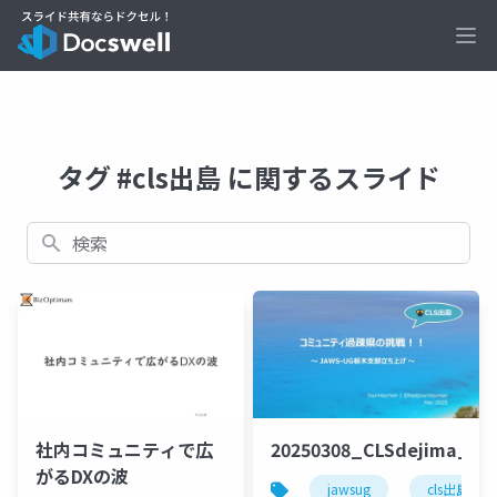
Ope
タグ #cls出島 に関するスライド
検索
社内コミュニティで広
20250308_CLSdejima_lt
がるDXの波
jawsug
cls出島