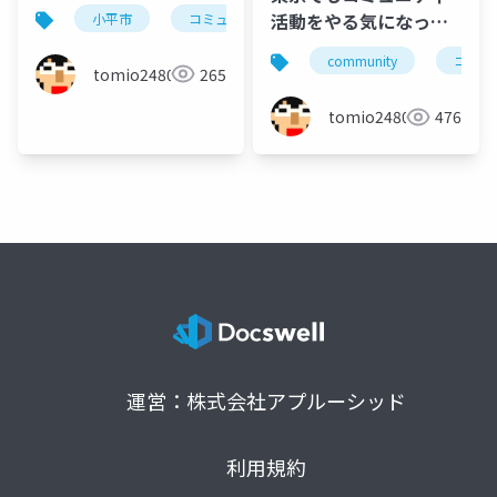
#kosenconf152takao
活動をやる気になった
小平市
コミュニティ
community
高尾
ときのLT
community
コミュ
tomio2480
265
tomio2480
476
運営：株式会社アプルーシッド
利用規約