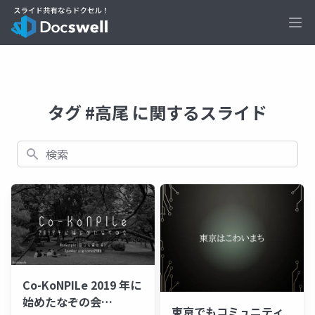
Ope
タグ #高尾 に関するスライド
検索
Co-KoNPILe 2019 年に
始めたなぞの会
東京でもコミュニティ