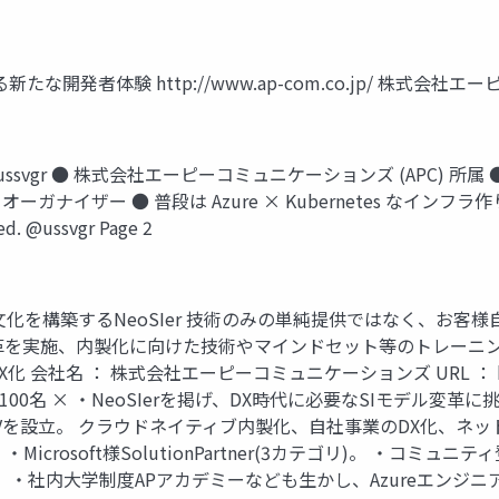
たな開発者体験 http://www.ap-com.co.jp/ 株式会社エーピ
@ussvgr ● 株式会社エーピーコミュニケーションズ (APC) 所属 ● Pl
ナイザー ● 普段は Azure × Kubernetes なインフラ作りの
ved. @ussvgr Page 2
化を構築するNeoSIer 技術のみの単純提供ではなく、お客
革を実施、内製化に向けた技術やマインドセット等のトレーニン
名 ： 株式会社エーピーコミュニケーションズ URL ： http://ww
100名 × ・NeoSIerを掲げ、DX時代に必要なSIモデル変革に挑
antisとのJVを設立。 クラウドネイティブ内製化、自社事業のDX化、
crosoft様SolutionPartner(3カテゴリ)。 ・コミ
学制度APアカデミーなども生かし、Azureエンジニアを育成。 Copy