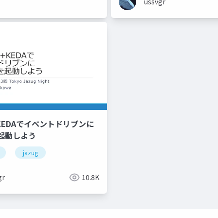
ussvgr
A+KEDAでイベントドリブンに
起動しよう
jazug
gr
10.8K