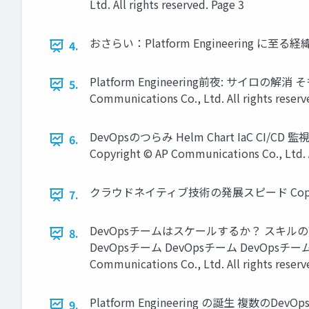
Ltd. All rights reserved. Page 3
おさらい：Platform Engineering に至る経緯 Copyr
4.
Platform Engineering前夜: サイロの
5.
Communications Co., Ltd. All rights reserv
DevOpsのつらみ Helm Chart IaC C
6.
Copyright © AP Communications Co., Ltd. Al
クラウドネイティブ技術の発展スピード Copyright © AP 
7.
DevOpsチームはスケールするか？ スキ
8.
DevOpsチーム DevOpsチーム DevOp
Communications Co., Ltd. All rights reserv
Platform Engineering の誕生 
9.