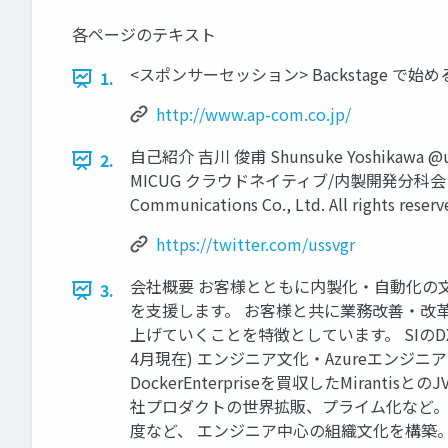
各ページのテキスト
<スポンサーセッション> Backstage で始める新
1.
http://www.ap-com.co.jp/
自己紹介 吉川 俊甫 Shunsuke Yoshikawa 
2.
MICUG クラウドネイティブ/内製開発分科会 オーガ
Communications Co., Ltd. All rights reser
https://twitter.com/ussvgr
会社概要 お客様とともに内製化・自動化の文
3.
を支援します。 お客様と共に業務改善・改
上げていくことを特徴としています。 SIのDX化 会社
4月現在) エンジニア文化・Azureエンジニア
DockerEnterpriseを買収したMir
社プロダクトの世界拡販、プライム化など。 ・Mi
度など、 エンジニア中心の組織文化を構築。 ・社内大