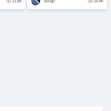
21.8K
ussvgr
16.4K