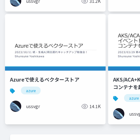
ussvgr
31.2K
Azureで使えるベクターストア
AKS/AC
コンテナを
azure
azure
ussvgr
14.1K
ussv