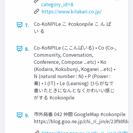
category_id=8
https://www.kitakari.co.jp/
Co-KoNPILe こ #cokonpile こ ん ぱ
7.
い る
Co-KoNPILe (ここんぱいる) • Co (Co-,
8.
Community, Conversation,
Conference, Compose ...etc) • Ko
(Kodaira, Kokubunji, Koganei ...etc) •
N (natural number : N) • P (Power :
乗) • I (IT) • Le (Learning) ひらがなで
書いたときになんとなくかわいい感じ
がする #cokonpile
市外局番 042 仲間 GoogleMap #cokonpile
9.
https://blog.goo.ne.jp/chi_ri_jin/e/23f98f