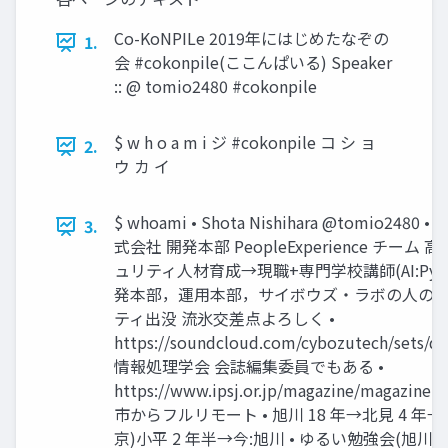
Co-KoNPILe 2019年にはじめたなぞの
1.
会 #cokonpile(ここんぱいる) Speaker
:: @ tomio2480 #cokonpile
$ w h o a m i ジ #cokonpile コ シ ョ
2.
ウ カ イ
$ whoami • Shota Nishihara @tomio2480 
3.
式会社 開発本部 PeopleExperience チーム
ュリティ人材育成→現職+専門学校講師(AI:Pyth
発本部，運用本部，サイボウズ・ラボの人の発信
ティ出没 流氷交差点よろしく •
https://soundcloud.com/cybozutech/sets/drif
情報処理学会 会誌編集委員でもある •
https://www.ipsj.or.jp/magazine/magazin
市からフルリモート • 旭川 18 年→北見 4 年→
京)小平 2 年半→今:旭川 • ゆるい勉強会(旭川)，