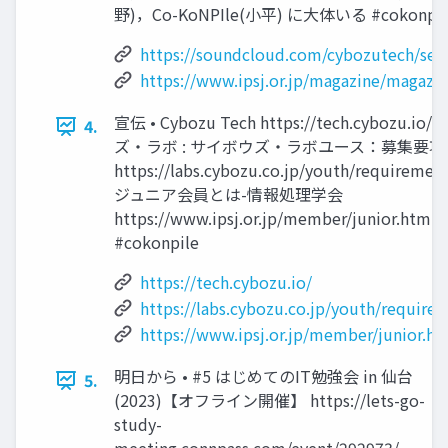
野)，Co-KoNPIle(小平) に大体いる #cokonpil
https://soundcloud.com/cybozutech/sets/
https://www.ipsj.or.jp/magazine/magazi
宣伝 • Cybozu Tech https://tech.cybozu.io
4.
ズ・ラボ : サイボウズ・ラボユース：募集要項
https://labs.cybozu.co.jp/youth/requirement
ジュニア会員とは-情報処理学会
https://www.ipsj.or.jp/member/junior.html
#cokonpile
https://tech.cybozu.io/
https://labs.cybozu.co.jp/youth/require
https://www.ipsj.or.jp/member/junior.ht
明日から • #5 はじめてのIT勉強会 in 仙台
5.
(2023)【オフライン開催】 https://lets-go-
study-