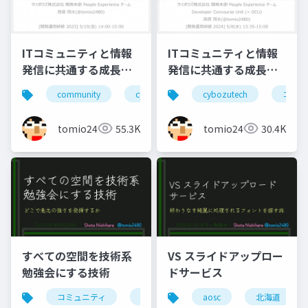
ITコミュニティと情報
ITコミュニティと情報
発信に共通する成長と
発信に共通する成長と
貢献の要素(2023年版)
貢献の要素(2024年版)
community
cybozutech
cybozutech
コミュニティ
コミュ
勉
tomio2480
55.3K
tomio2480
30.4K
すべての空間を技術系
VS スライドアップロー
勉強会にする技術
ドサービス
コミュニティ
勉強会
北海道
aosc
北海道
東京