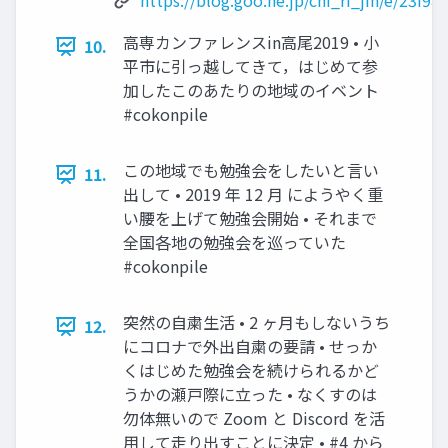
https://blog.goo.ne.jp/chi_ri_jin/e/23f
高専カンファレンスin高尾2019 • 小
10.
平市に引っ越してきて，はじめて参
加したこのあたりの地域のイベント
#cokonpile
この地域でも勉強会をしたいと言い
11.
出して • 2019 年 12 月 にようやく重
い腰を上げて勉強会開始 • それまで
全国各地の勉強会を巡っていた
#cokonpile
突然の自粛生活 • 2 ヶ月もしないうち
12.
にコロナで外出自粛の要請 • せっか
くはじめた勉強会を続けられるかど
うかの瀬戸際に立った • なくすのは
勿体無いので Zoom と Discord を活
用して走り出すことに決定 • #4 から