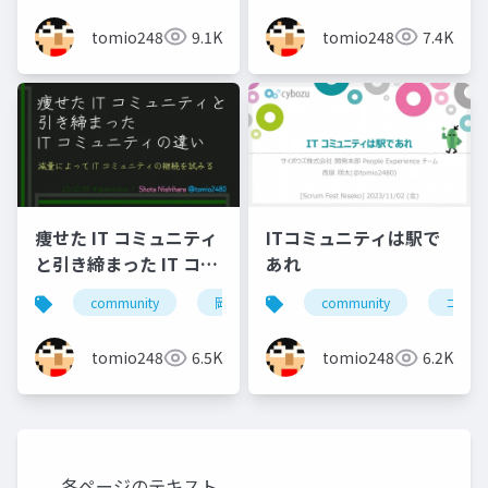
tomio2480
9.1K
tomio2480
7.4K
痩せた IT コミュニティ
ITコミュニティは駅で
と引き締まった IT コミ
あれ
ュニティの違い
community
岡山
北海道
community
旭川
コミュ
小
tomio2480
6.5K
tomio2480
6.2K
各ページのテキスト