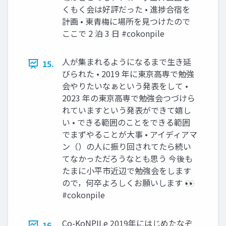
くもく会は好評だった • 進捗合宿を
計画 • 東青梅に場所を見つけたので
ここで 2 泊 3 日 #cokonpile
人が集まれるようになるまで生き延
15.
びられた • 2019 年に東京高専で勉強
会やりたいなぁという発表をして •
2023 年の東京高専で勉強会つづけら
れていますという発表ができて嬉し
い • できる範囲のことをできる範囲
でまずやることが大事 • アイディアマ
ン（）の人に振り回されてたら続い
てなかっただろうなとも思う 今後も
たまに小平市近辺で勉強会をします
ので，何卒よろしくお願いします 👀
#cokonpile
Co-KoNPILe 2019年にはじめたなぞ
16.