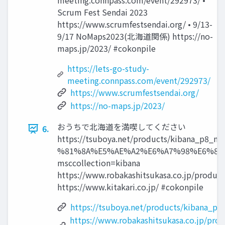
meeting.connpass.com/event/292973/ •
Scrum Fest Sendai 2023
https://www.scrumfestsendai.org/ • 9/13-
9/17 NoMaps2023(北海道関係) https://no-
maps.jp/2023/ #cokonpile
https://lets-go-study-
meeting.connpass.com/event/292973/
https://www.scrumfestsendai.org/
https://no-maps.jp/2023/
おうちで北海道を満喫してください
6.
https://tsuboya.net/products/kibana_p8_
%81%8A%E5%AE%A2%E6%A7%98%E6%8A
msccollection=kibana
https://www.robakashitsukasa.co.jp/product
https://www.kitakari.co.jp/ #cokonpile
https://tsuboya.net/products/kibana_
https://www.robakashitsukasa.co.jp/produ