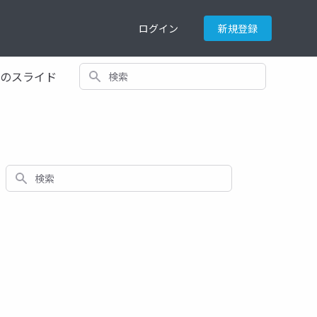
ログイン
新規登録
検索
てのスライド
検索