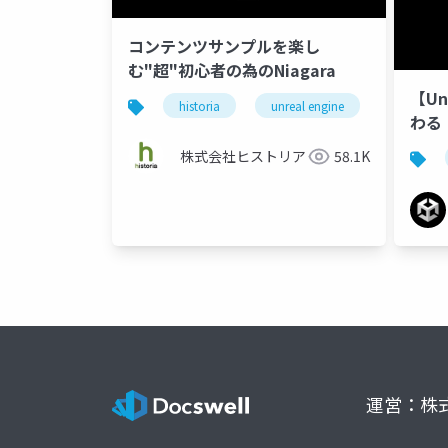
コンテンツサンプルを楽し
む"超"初心者の為のNiagara
【Un
historia
unreal engine
niagara
わる
株式会社ヒストリア
58.1K
運営：株