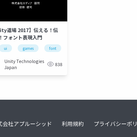
ity道場 2017】伝える！伝
games
effect
epic games japan
ue4
unr
！フォント表現入門
ui
games
font
Unity Technologies
838
Japan
式会社アプルーシッド
利用規約
プライバシーポ