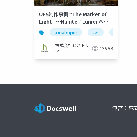
UE5制作事例 “The Market of
Light” ～Nanite／Lumenへの
挑戦～
unreal engine
ue4
ue5
株式会社ヒストリ
135.5K
ア
運営：株