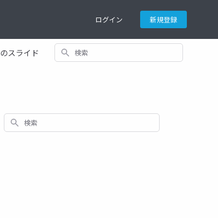
ログイン
新規登録
検索
てのスライド
検索