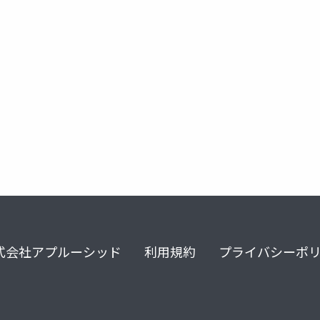
historia
game
技術デモ
unreal engine 4
unreal 
式会社アプルーシッド
利用規約
プライバシーポ