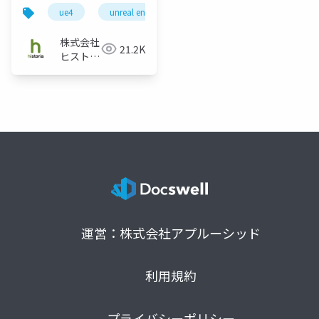
例 "Unreal Engine 4
ue4
unreal engine
historia
unreal engine 
× Helix Core ヒストリ
ア運用レギュレーショ
株式会社
21.2K
ン紹介"』
ヒストリ
ア
運営：株式会社アプルーシッド
利用規約
プライバシーポリシー