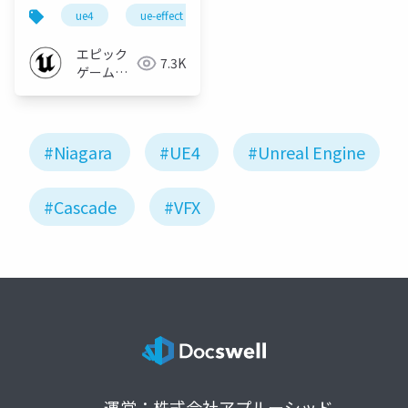
ルVFX【GTMF 2018】
ue4
ue-effect
エピック
7.3K
ゲームズ
ジャパン
#Niagara
#UE4
#Unreal Engine
#Cascade
#VFX
運営：株式会社アプルーシッド