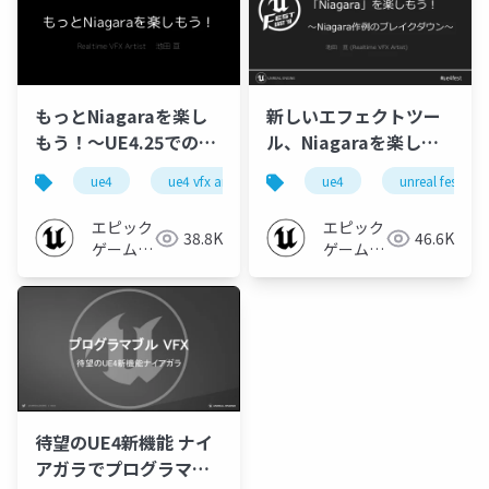
もっとNiagaraを楽し
新しいエフェクトツー
もう！～UE4.25での作
ル、Niagaraを楽しも
例と解説～ 【UE4 VFX
う！ ～Niagara作例の
ue4
ue4 vfx art dive 2020
ue4
ue-effect
unreal fest eas
Art Dive 2020】
ブレイクダウン～
【UNREAL FEST EAST
エピック
エピック
38.8K
46.6K
2018】
ゲームズ
ゲームズ
ジャパン
ジャパン
待望のUE4新機能 ナイ
アガラでプログラマブ