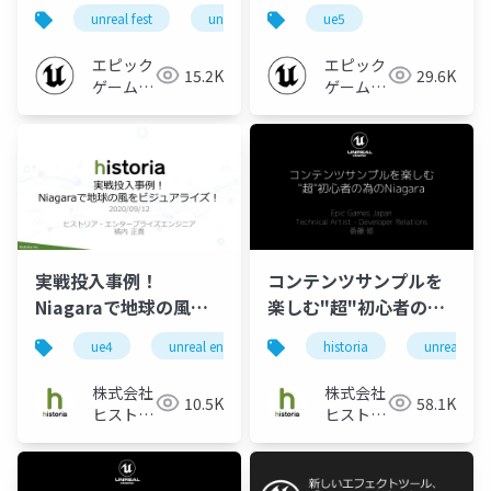
への移行の取り組み |
unreal fest
unreal fest tokyo 2025
ue5
Unreal Fest Tokyo
2025
エピック
エピック
15.2K
29.6K
ゲームズ
ゲームズ
ジャパン
ジャパン
実戦投入事例！
コンテンツサンプルを
Niagaraで地球の風を
楽しむ"超"初心者の為
ビジュアライズ！
のNiagara
ue4
unreal engine
historia
historia
niagara
unreal eng
株式会社
株式会社
10.5K
58.1K
ヒストリ
ヒストリ
ア
ア