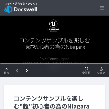
Ope
コンテンツサンプルを楽し
む"超"初心者の為のNiagara