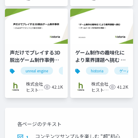
トリア
トリア
声だけでプレイする3D
ゲーム制作の趣味化に
脱出ゲーム制作事例～
より業界課題へ挑む ～
ChatGPTでセリフと行
ゲームメーカーズが生
unreal engine
ue5
enterprise
historia
chatgpt
ゲームメー
動を制御～
まれた理由～
株式会社
株式会社
42.1K
41.2K
ヒストリ
ヒストリ
ア
ア
各ページのテキスト
コンテンツサンプルを楽しむ "超"初心
1.