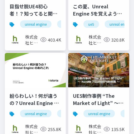
目指せ脱UE4初心
この夏、Unreal
者！？知ってると開発
Engine 5を覚えよう！
が楽になる便利機能を
夏までにUE5を習得す
unreal engine
ue4
unreal engine 4
ue5
unreal engine5
histori
紹介 - DataAsset,
るための第一歩を教え
Subsystem,
ます！
株式会
株式会
403.4K
320.8K
GameplayAbility編 -
社ヒス
社ヒス
トリア
トリア
紛らわしい！何が違う
UE5制作事例 “The
の？Unreal Engine の
Market of Light” ～
あれこれ
Nanite／Lumenへの挑
unreal engine
ue5
エンジニア
unreal engine
ue4
戦～
株式会
株式会
255.8K
135.5K
社ヒス
社ヒス