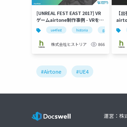
[UNREAL FEST EAST 2017] VR
【出張
ゲームairtone制作事例 - VRを活
airt
かす3つのゲームデザイン的挑戦
ue4fest
historia
game design
株式会社ヒストリア
866
#Airtone
#UE4
運営：株