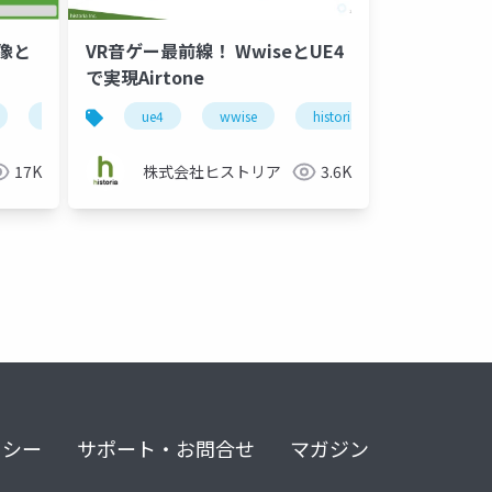
VR音ゲー最前線！ WwiseとUE4
想像と
で実現Airtone
ーティスト
エンジニア
ue4
wwise
game
historia
unreal engin
historia
airtone
vr
ui
unreal engine 4
株式会社ヒストリア
3.6K
17K
リシー
サポート・お問合せ
マガジン