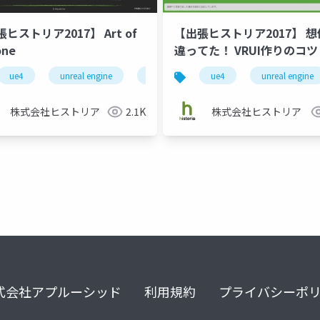
ヒストリア2017】 Art of
【出張ヒストリア2017】 
one
違ってた！ VRUI作りのコツ
ue4
ue4
unreal engine
unreal engine
historia
unreal engine 4
unreal engine 4
game
ア
ue4
unreal engine
株式会社ヒストリア
2.1K
株式会社ヒストリア
式会社アプルーシッド
利用規約
プライバシーポ