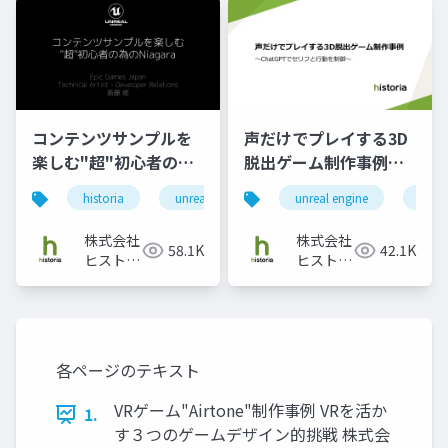
コンテンツサンプルを
声だけでプレイする3D
楽しむ"超"初心者の為
脱出ゲーム制作事例～
のNiagara
ChatGPTでセリフと行
historia
unreal engine
unreal engine
niagara
games
ue5
動を制御～
株式会社
株式会社
58.1K
42.1K
ヒストリ
ヒストリ
ア
ア
各ページのテキスト
VRゲーム"Airtone"制作事例 VRを活か
1.
す３つのゲームデザイン的挑戦 株式会