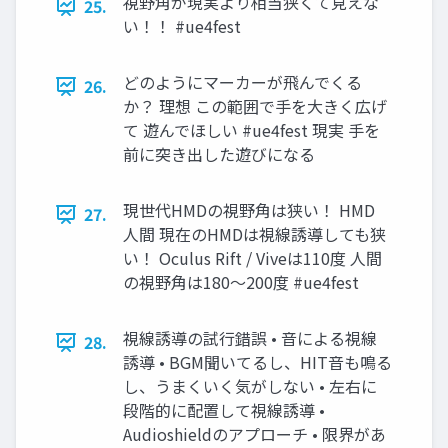
視野角が現実より相当狭くて見えな
25.
い！！ #ue4fest
どのようにマーカーが飛んでくる
26.
か？ 理想 この範囲で手を大きく広げ
て 遊んでほしい #ue4fest 現実 手を
前に突き出した遊びになる
現世代HMDの視野角は狭い！ HMD
27.
人間 現在のHMDは視線誘導しても狭
い！ Oculus Rift / Viveは110度 人間
の視野角は180～200度 #ue4fest
視線誘導の試行錯誤 • 音による視線
28.
誘導 • BGM聞いてるし、HIT音も鳴る
し、うまくいく気がしない • 左右に
段階的に配置して視線誘導 •
Audioshieldのアプローチ • 限界があ