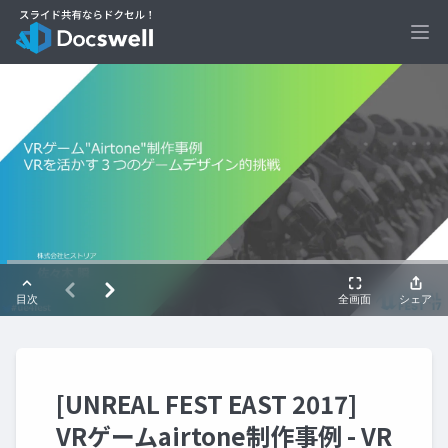
Ope
[UNREAL FEST EAST 2017]
VRゲームairtone制作事例 - VR