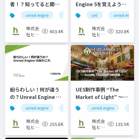
者！？知ってると開発
Engine 5を覚えよう！
が楽になる便利機能を
夏までにUE5を習得す
unreal engine
ue4
unreal engine 4
ue5
unreal engine5
histori
紹介 - DataAsset,
るための第一歩を教え
Subsystem,
ます！
株式会
株式会
403.4K
320.8K
GameplayAbility編 -
社ヒス
社ヒス
トリア
トリア
紛らわしい！何が違う
UE5制作事例 “The
の？Unreal Engine の
Market of Light” ～
あれこれ
Nanite／Lumenへの挑
unreal engine
ue5
エンジニア
unreal engine
ue4
戦～
株式会
株式会
255.8K
135.5K
社ヒス
社ヒス
トリア
トリア