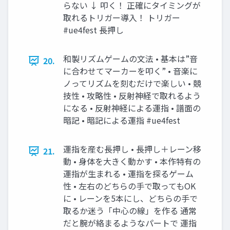
らない ↓ 叩く！ 正確にタイミングが
取れるトリガー導入！ トリガー
#ue4fest 長押し
和製リズムゲームの文法 • 基本は”音
20.
に合わせてマーカーを叩く” • 音楽に
ノってリズムを刻むだけで楽しい • 競
技性 • 攻略性 • 反射神経で取れるよう
になる • 反射神経による運指 • 譜面の
暗記 • 暗記による運指 #ue4fest
運指を産む長押し • 長押し＋レーン移
21.
動 • 身体を大きく動かす • 本作特有の
運指が生まれる • 運指を探るゲーム
性 • 左右のどちらの手で取ってもOK
に • レーンを5本にし、どちらの手で
取るか迷う「中心の線」を作る 通常
だと腕が絡まるようなパートで 運指