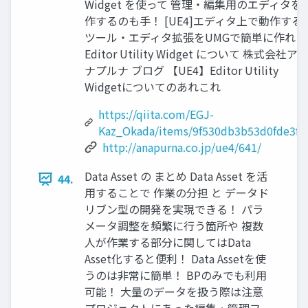
Widget を使って 管理・編集用のエディタを
作するのも手！ [UE4]エディタ上で動作する
ツール・エディタ拡張をUMGで簡単に作れる
Editor Utility Widget について 株式会社アン
ナプルナ ブログ 【UE4】Editor Utility
Widgetについてのあれこれ
https://qiita.com/EGJ-
Kaz_Okada/items/9f530db3b53d0fde3f2
http://anapurna.co.jp/ue4/641/
Data Asset の まとめ Data Asset を活
44.
用することで 作業の分担 と データド
リブン型の開発を実現できる！ パラ
メータ調整を頻繁に行う箇所や 複数
人が作業する部分に関してはData
Asset化すると便利！ Data Assetを使
うのは非常に簡単！ BPのみでも利用
可能！ 大量のデータを扱う際は注意