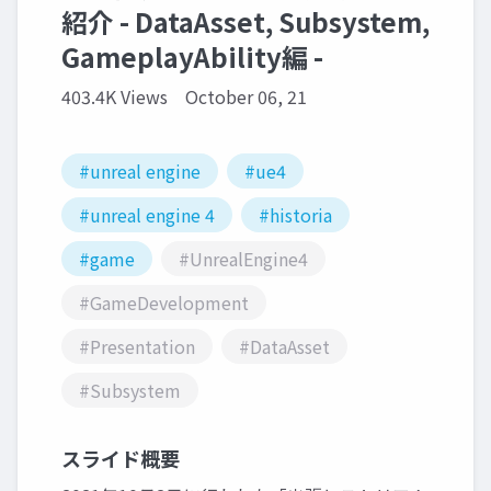
紹介 - DataAsset, Subsystem,
GameplayAbility編 -
403.4K Views
October 06, 21
#unreal engine
#ue4
#unreal engine 4
#historia
#game
#UnrealEngine4
#GameDevelopment
#Presentation
#DataAsset
#Subsystem
スライド概要