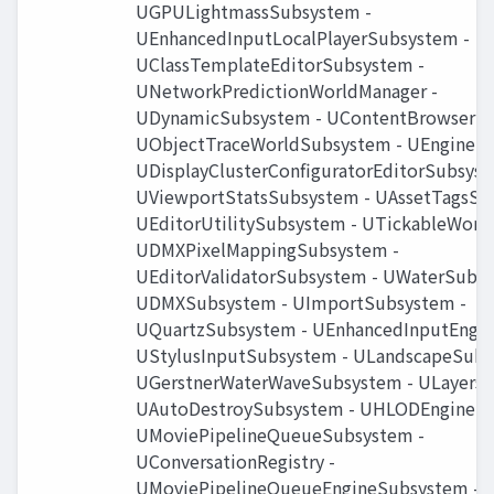
UGPULightmassSubsystem -
UEnhancedInputLocalPlayerSubsystem -
UClassTemplateEditorSubsystem -
UNetworkPredictionWorldManager -
UDynamicSubsystem - UContentBrowserDa
UObjectTraceWorldSubsystem - UEngineSu
UDisplayClusterConﬁguratorEditorSubsyst
UViewportStatsSubsystem - UAssetTagsSu
UEditorUtilitySubsystem - UTickableWorl
UDMXPixelMappingSubsystem -
UEditorValidatorSubsystem - UWaterSubsy
UDMXSubsystem - UImportSubsystem -
UQuartzSubsystem - UEnhancedInputEngin
UStylusInputSubsystem - ULandscapeSubs
UGerstnerWaterWaveSubsystem - ULayersS
UAutoDestroySubsystem - UHLODEngineSu
UMoviePipelineQueueSubsystem -
UConversationRegistry -
UMoviePipelineQueueEngineSubsystem -