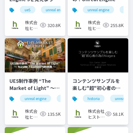
夏までにUE5を習得す
あれこれ
ue5
unreal engine5
unreal engine
unreal engine
game
ue5
るための第一歩を教え
ます！
株式会
株式会
320.8K
255.8K
社ヒス
社ヒス
トリア
トリア
UE5制作事例 “The
コンテンツサンプルを
Market of Light” ～
楽しむ"超"初心者の為
Nanite／Lumenへの挑
のNiagara
unreal engine
ue4
ue5
historia
historia
unreal eng
戦～
株式会
株式会社
135.5K
58.1K
社ヒス
ヒストリ
トリア
ア