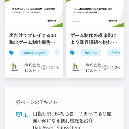
声だけでプレイする3D
ゲーム制作の趣味化に
脱出ゲーム制作事例～
より業界課題へ挑む ～
ChatGPTでセリフと行
ゲームメーカーズが生
unreal engine
ue5
enterprise
historia
chatgpt
ゲームメー
動を制御～
まれた理由～
株式会社
株式会社
42.1K
41.2K
ヒストリ
ヒストリ
ア
ア
各ページのテキスト
目指せ脱UE4初心者！？ 知ってると開
1.
発が楽になる便利機能を紹介 –
DataAsset, Subsystem,