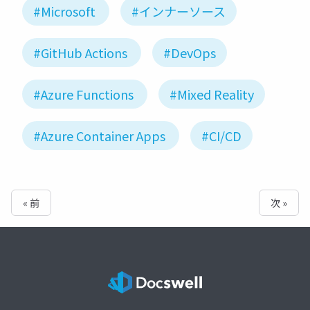
#Microsoft
#インナーソース
#GitHub Actions
#DevOps
#Azure Functions
#Mixed Reality
#Azure Container Apps
#CI/CD
« 前
次 »