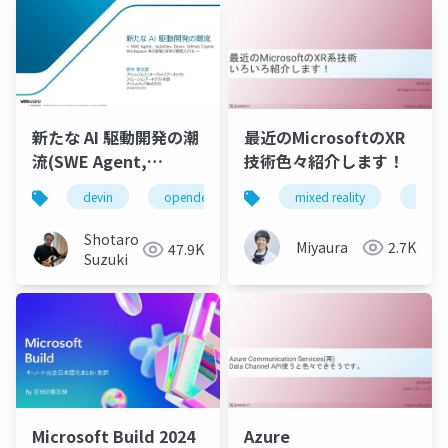
新たな AI 駆動開発の潮
最近のMicrosoftのXR
流(SWE Agent,
技術色々紹介します！
AutoDev,Devin,
devin
opendevin
azure
mixed reality
autodev
mrtk3
GitHub Copilot
Workspace等)
Shotaro
Miyaura
2.7K
47.9K
Suzuki
Azure
Microsoft Build 2024