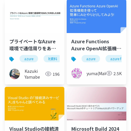
プライベートなAzure
Azure Functions
環境で通信周りをあれ
Azure OpenAI拡張機能
これ対応したお話
を使って簡単にAIとや
azure
lt資料
azure
azure functi
りとりしてみよう！
Kazuki
yuma(Maki)
2.5K
196
Yamabe
Visual Studioの接続済
Microsoft Build 2024