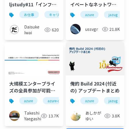
ljstudy#11「インフラ
イベートなネットワー
エンジニアのキャリア
クにアクセスしたい
お仕事
キャリア戦略
azure
jazug
戦略」ディレクターズ
カット版
Daisuke
ussvgr
21.8K
620
Iwai
大規模エンタープライ
俺的 Build 2024 (付近
ズの全員参加が可能な
の) アップデートまとめ
内部開発者ポータルの
azure
azure-container-apps
azure
microsoft-entra-id
jazug
野望
Takeshi
あしかが
13.7K
3.8K
Yaegashi
ゆい