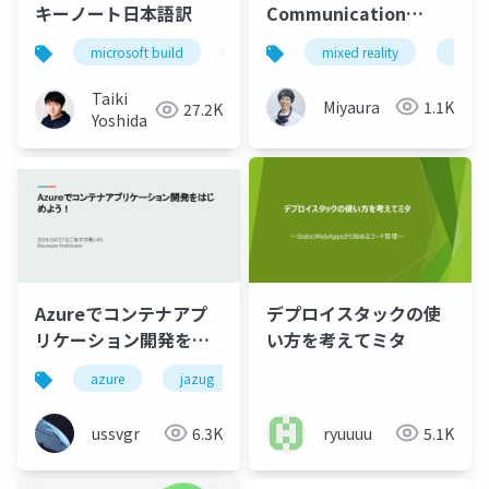
Communication
キーノート日本語訳
Services(再) Data
mixed reality
xrmtg
microsoft build
keynote
Channel API使うと
色々できそうです。
Taiki
Miyaura
1.1K
27.2K
Yoshida
Azureでコンテナアプ
デプロイスタックの使
リケーション開発をは
い方を考えてミタ
じめよう！
azure
jazug
ussvgr
6.3K
ryuuuu
5.1K