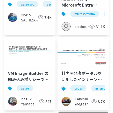
Azure Automation
Microsoft Entra
azure arc
azure
azure update manager
Update Management
Kerberosを使ってみる
から Azure Update
microsoftentra
azu
Norio
7.4K
Managerへの移
SASHIZAKI
行/New features of
chaboon
31.1K
Azure Update
Manager, migration
from Azure
Automation Update
Management to
Azure Update
Manager
VM Image Builder の
社内開発者ポータルを
組み込みポリシーで仮
活用したインナーソー
想ネットワークのFalse
スの推進と技術的課題
azure
cedec
innersource
設定が見つからず悩ん
の解決
だお話
Kazuki
Takeshi
847
8.7K
Yamabe
Yaegashi