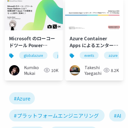
Microsoft のローコー
Azure Container
ドツール Power
Apps によるエンタープ
Platform とは？ 相乗
ライズWebアプリ・サ
globalazure
jazug
events
azure
効果でAzure での開発
ービスのDevOps
をもっと素早く簡単
Kumiko
Takeshi
10K
8.2K
に！ - Global Azure
Mukai
Yaegashi
Japan 2024
#Azure
#プラットフォームエンジニアリング
#AI