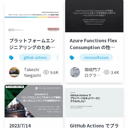
プラットフォームエン
Azure Functions Flex
ジニアリングのための
Consumption の性能
セルフサービス基盤の
をAzure Load Testing
github-actions
azure
microsoftazure
events
azure-conta
az
実装
を使って旧従量課金と
比較する～ちょっとだ
Takeshi
御成門プ
9.6K
3.4K
けコストの話も～
Yaegashi
ログラマ
ー
(Tomotaka
Suzuki)
2023/7/14
GitHub Actions でプラ