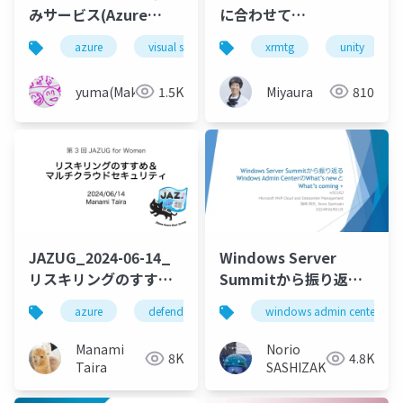
みサービス(Azure
に合わせて
Service Connector)で
(?)Microsoft Meshの
azure
visual studio
azure service connector
xrmtg
unity
Azureサービスに接続
チュートリアル
する
Mesh201がパワーアッ
yuma(Maki)
1.5K
Miyaura
810
プ
JAZUG_2024-06-14_
Windows Server
リスキリングのすすめ
Summitから振り返る
とマルチクラウドセキ
Windows Admin
azure
defendercspm
security
windows admin center
secops
ュリティ
CenterのWhat’s new
とWhat’s coming +
Manami
Norio
8K
4.8K
Taira
SASHIZAKI