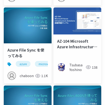
AZ-104 Microsoft
Azure Infrastructure
Azure File Sync を使
Solutions 取得学習会
ってみる
2024 第7回
azure
microsoftentra
Tsubasa
138
Yoshino
chaboon
1.1K