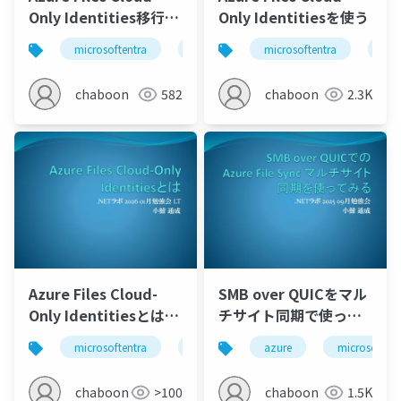
Only Identities移行を
Only Identitiesを使う
考える
microsoftentra
azure
microsoftentra
kerberos
active dir
azu
chaboon
582
chaboon
2.3K
Azure Files Cloud-
SMB over QUICをマル
Only Identitiesとは
チサイト同期で使って
(さわり編)
みる
microsoftentra
azure
azure
kerberos
microsoftent
chaboon
>100
chaboon
1.5K