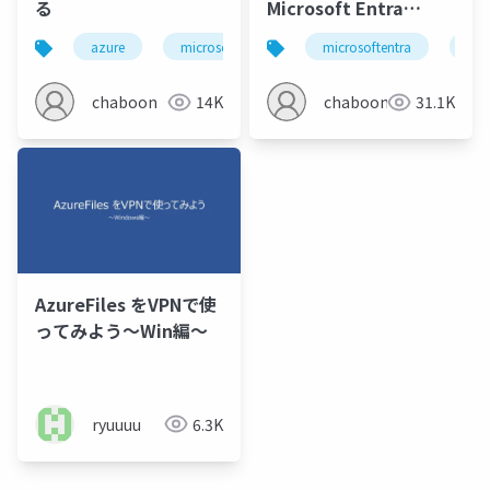
る
Microsoft Entra
Kerberosを使ってみる
azure
microsoftentra
microsoftentra
kerberos
active dir
azu
chaboon
14K
chaboon
31.1K
AzureFiles をVPNで使
ってみよう～Win編～
ryuuuu
6.3K