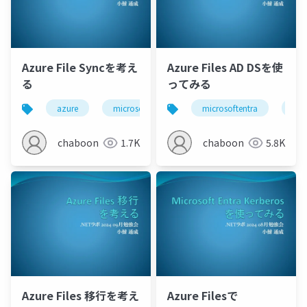
Azure File Syncを考え
Azure Files AD DSを使
る
ってみる
azure
microsoftentra
microsoftentra
active directory
azu
chaboon
1.7K
chaboon
5.8K
Azure Files 移行を考え
Azure Filesで