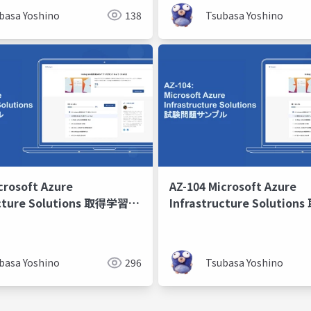
basa Yoshino
138
Tsubasa Yoshino
crosoft Azure
AZ-104 Microsoft Azure
ucture Solutions 取得学習会
Infrastructure Soluti
回
2024 第3回
basa Yoshino
296
Tsubasa Yoshino