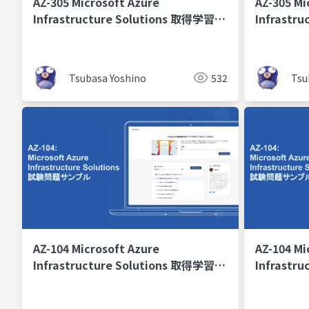
AZ-305 Microsoft Azure
AZ-305 Mi
Infrastructure Solutions 取得学習会
Infrastr
第4回
第3回
Tsubasa Yoshino
532
Tsu
AZ-104 Microsoft Azure
AZ-104 Mi
Infrastructure Solutions 取得学習会
Infrastr
2024 第8回
2024 第7