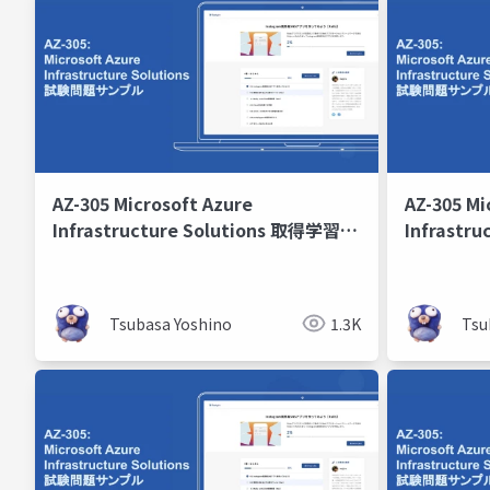
AZ-305 Microsoft Azure
AZ-305 Mi
Infrastructure Solutions 取得学習会
Infrastr
第12回
第11回
Tsubasa Yoshino
1.3K
Tsu