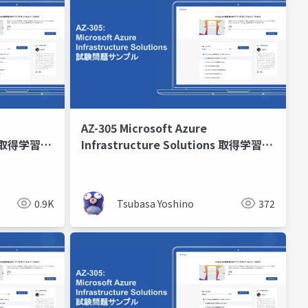
AZ-305 Microsoft Azure
ons 取得学習会
Infrastructure Solutions 取得学習会
第9回
0.9K
Tsubasa Yoshino
372