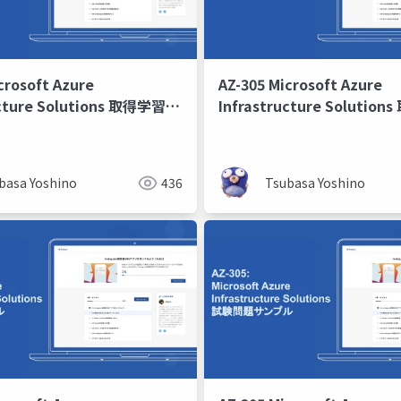
crosoft Azure
AZ-305 Microsoft Azure
ucture Solutions 取得学習会
Infrastructure Soluti
第6回
basa Yoshino
436
Tsubasa Yoshino