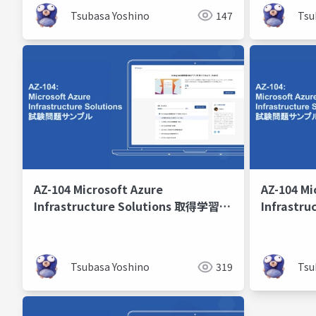
Tsubasa Yoshino
147
Tsu
AZ-104 Microsoft Azure
AZ-104 Mi
Infrastructure Solutions 取得学習会
Infrastr
2024 第8回
2024 第4
Tsubasa Yoshino
319
Tsu