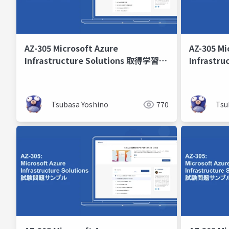
AZ-305 Microsoft Azure
AZ-305 Mi
Infrastructure Solutions 取得学習会
Infrastr
第8回
第7回
Tsubasa Yoshino
770
Tsu