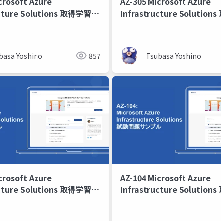
crosoft Azure
AZ-305 Microsoft Azure
ucture Solutions 取得学習会
Infrastructure Soluti
第2回
basa Yoshino
857
Tsubasa Yoshino
crosoft Azure
AZ-104 Microsoft Azure
ucture Solutions 取得学習会
Infrastructure Soluti
回
2024 第6回