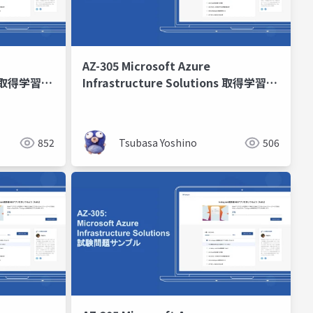
AZ-305 Microsoft Azure
ons 取得学習会
Infrastructure Solutions 取得学習会
第5回
852
Tsubasa Yoshino
506