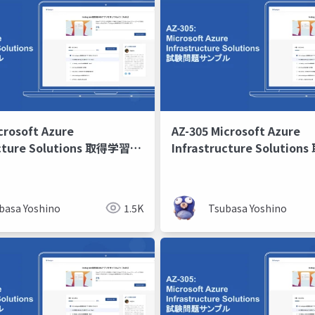
crosoft Azure
AZ-305 Microsoft Azure
ucture Solutions 取得学習会
Infrastructure Soluti
第10回
basa Yoshino
1.5K
Tsubasa Yoshino