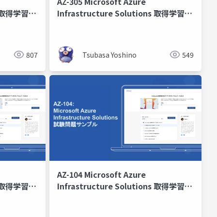
AZ-305 Microsoft Azure
ons 取得学習会
Infrastructure Solutions 取得学習会
第1回
807
Tsubasa Yoshino
549
AZ-104 Microsoft Azure
ons 取得学習会
Infrastructure Solutions 取得学習会
2024 第5回