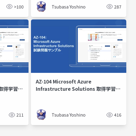
>100
Tsubasa Yoshino
287
AZ-104 Microsoft Azure
ons 取得学習会
Infrastructure Solutions 取得学習会
2024 第1回
211
Tsubasa Yoshino
416