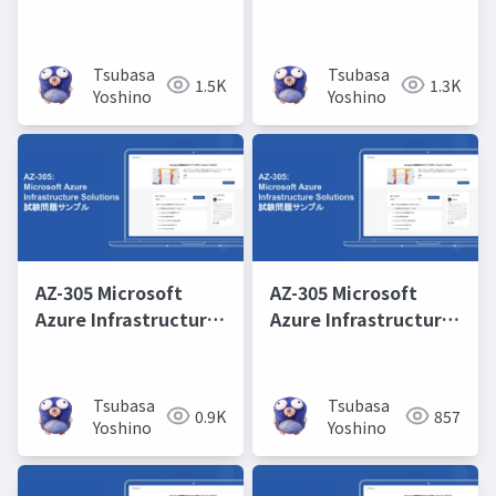
Solutions 取得学習会
Solutions 取得学習会
第11回
第12回
Tsubasa
Tsubasa
1.5K
1.3K
Yoshino
Yoshino
AZ-305 Microsoft
AZ-305 Microsoft
Azure Infrastructure
Azure Infrastructure
Solutions 取得学習会
Solutions 取得学習会
第10回
第3回
Tsubasa
Tsubasa
0.9K
857
Yoshino
Yoshino