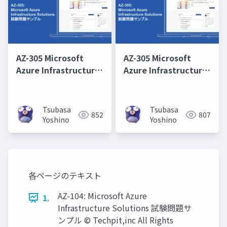
AZ-305 Microsoft
AZ-305 Microsoft
Azure Infrastructure
Azure Infrastructure
Solutions 取得学習会
Solutions 取得学習会
第6回
第2回
Tsubasa
Tsubasa
852
807
Yoshino
Yoshino
各ページのテキスト
AZ-104: Microsoft Azure
1.
Infrastructure Solutions 試験問題サ
ンプル © Techpit,inc All Rights