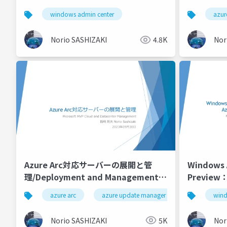
newとWhat’s coming +
v2_Azure 
windows admin center
azur
onboardin
servers u
Norio SASHIZAKI
4.8K
Nor
Azure Arc対応サーバーの展開と管
Windows 
理/Deployment and Management
Previe
of Azure Arc Enabled Servers
えます
azure arc
azure update manager
defender for
wind
Norio SASHIZAKI
5K
Nor