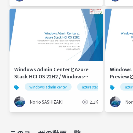
Windows Admin CenterとAzure
Windows 
Stack HCI OS 22H2 / Windows
Previewと
Admin Center and Azure Stack HCI
in Azure
windows admin center
azure stack hci
azur
OS 22H2
Norio SASHIZAKI
2.1K
Nor