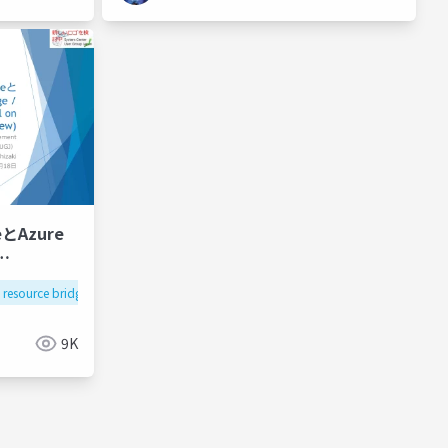
neとAzure
re portal
 resource bridge
ndows admin center
azure arc virtual machine
azure
azure arc enabled server
azure portal
iew)
9K