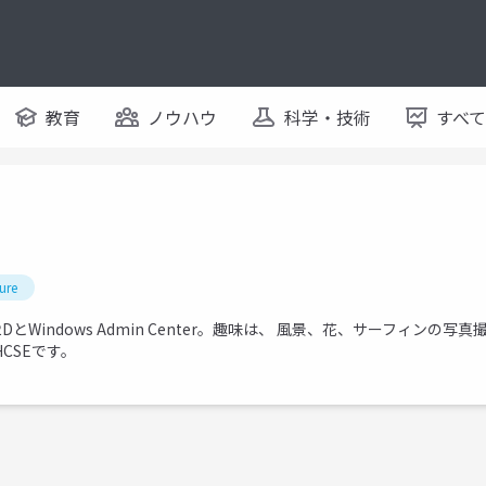
教育
ノウハウ
科学・技術
すべ
ure
にS2DとWindows Admin Center。趣味は、 風景、花、サーフィンの
, RHCSEです。