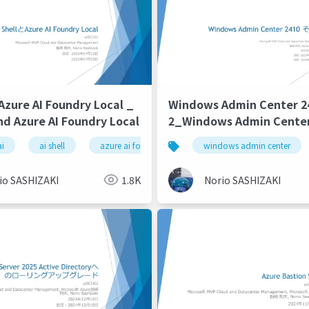
Azure AI Foundry Local _
Windows Admin Center 
and Azure AI Foundry Local
2_Windows Admin Center
Part 2
ai
ai shell
azure ai foundry local
windows admin center
io SASHIZAKI
1.8K
Norio SASHIZAKI