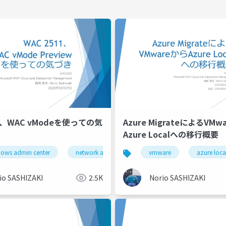
11、WAC vModeを使っての気
Azure MigrateによるVMw
Azure Localへの移行概要
ows admin center
network atc
vmware
azure loca
io SASHIZAKI
2.5K
Norio SASHIZAKI