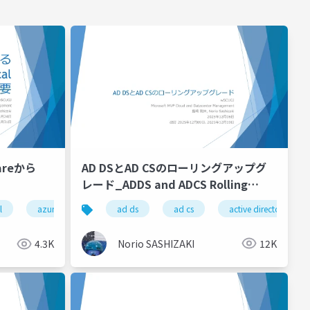
AD DSとAD CSのローリングアップグ
areから
レード_ADDS and ADCS Rolling
Upgrade
ad ds
ad cs
active directory
l
azure migrate
Norio SASHIZAKI
12K
4.3K