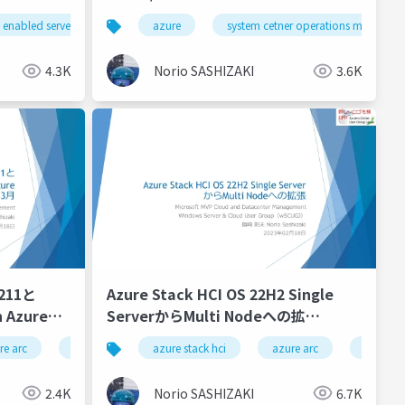
view) -
Managed Instance
ghts
 enabled server
wac
azure
windows admin center
system cetner operations manager
311
4.3K
Norio SASHIZAKI
3.6K
2211と
Azure Stack HCI OS 22H2 Single
n Azure：
ServerからMulti Nodeへの拡
 Center
張/Azure Stack HCI OS 22H2 Single
re arc
windows admin center
azure stack hci
azure
azure arc
azure iass
azure ar
Center in
Server to Multi Node Extension
2.4K
Norio SASHIZAKI
6.7K