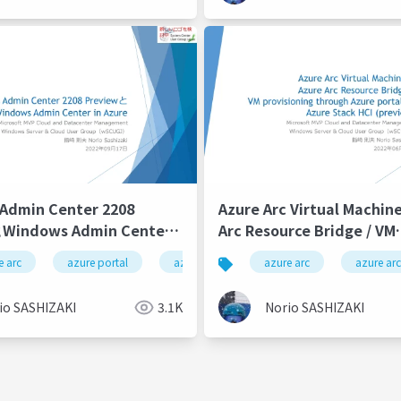
Admin Center 2208
Azure Arc Virtual Machi
Windows Admin Center
Arc Resource Bridge / VM
provisioning through Azu
e arc
azure portal
azure stack hci
azure arc
azure iass
azure arc
wi
on Azure Stack HCI (prev
io SASHIZAKI
3.1K
Norio SASHIZAKI