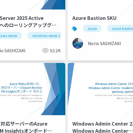
erver 2025 Active
Azure Bastion SKU
oryへのローリングアップグレ
azure
azure bastio
ng Upgrade to Windows
ows server
workgorup cluster
windows server 2025
hyper-v
cau
hyper-v replica
25 Active Directory
Norio SASHIZAKI
io SASHIZAKI
53.2K
rc 対応サーバーのAzure
Windows Admin Center 
VM Insightsオンボード
Windows Admin Center