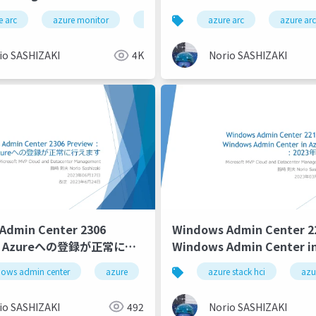
Monitor VM Insights
modernized gateway (pre
e arc
azure monitor
azure policy
azure arc
azure monitor vm insi
azure arc
g of Azure Arc-enabled
Windows Admin Center 2
sing Azure Policy Part 2
io SASHIZAKI
4K
Norio SASHIZAKI
Admin Center 2306
Windows Admin Center 
w：Azureへの登録が正常に行
Windows Admin Center i
2023年3月/Windows Admin
 cloud
ows admin center
group policy
azure
active directory
azure active directory
azure stack hci
azure monitor
azu
2211 and Windows Admin 
Azure: March 2023
io SASHIZAKI
492
Norio SASHIZAKI