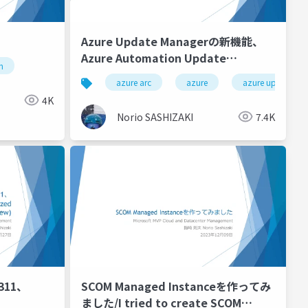
Azure Update Managerの新機能、
Azure Automation Update
n
Managementから Azure Update
azure arc
azure
azure update ma
Managerへの移行/New features of
4K
Azure Update Manager, migration
Norio SASHIZAKI
7.4K
from Azure Automation Update
Management to Azure Update
Manager
2311、
SCOM Managed Instanceを作ってみ
ました/I tried to create SCOM