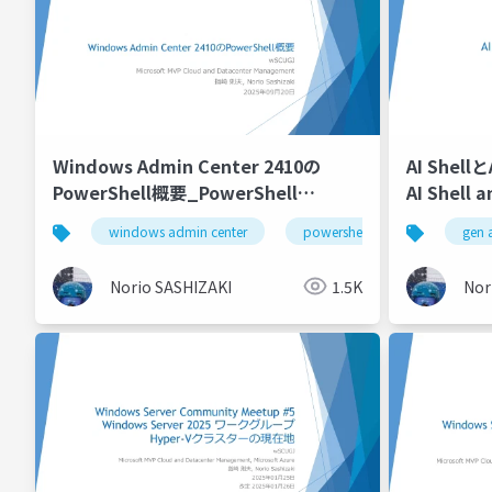
Windows Admin Center 2410の
AI Shellと
PowerShell概要_PowerShell
AI Shell 
Overview for Windows Admin
windows admin center
powershell
gen 
Center 2410
Norio SASHIZAKI
1.5K
Nor