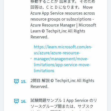
移動することが 出来ます。 そのため
回答は、C と D になります。 Move
Azure App Service resources across
resource groups or subscriptions -
Azure Resource Manager | Microsoft
Learn © Techpit,inc All Rights
Reserved.
https://learn.microsoft.com/en-
us/azure/azure-resource-
manager/management/move-
limitations/app-service-move-
limitations
2問目 解説 © Techpit,inc All Rights
15.
Reserved.
試験問題サンプル 1 App Service のリ
16.
ソースグループ間または、サブスク