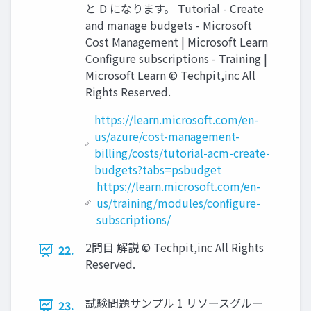
と D になります。 Tutorial - Create
and manage budgets - Microsoft
Cost Management | Microsoft Learn
Configure subscriptions - Training |
Microsoft Learn © Techpit,inc All
Rights Reserved.
https://learn.microsoft.com/en-
us/azure/cost-management-
billing/costs/tutorial-acm-create-
budgets?tabs=psbudget
https://learn.microsoft.com/en-
us/training/modules/configure-
subscriptions/
2問目 解説 © Techpit,inc All Rights
22.
Reserved.
試験問題サンプル 1 リソースグルー
23.