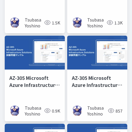
Solutions 取得学習会
Solutions 取得学習会
第11回
第12回
Tsubasa
Tsubasa
1.5K
1.3K
Yoshino
Yoshino
AZ-305 Microsoft
AZ-305 Microsoft
Azure Infrastructure
Azure Infrastructure
Solutions 取得学習会
Solutions 取得学習会
第10回
第3回
Tsubasa
Tsubasa
0.9K
857
Yoshino
Yoshino