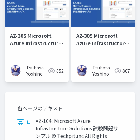
AZ-305 Microsoft
AZ-305 Microsoft
Azure Infrastructure
Azure Infrastructure
Solutions 取得学習会
Solutions 取得学習会
第6回
第2回
Tsubasa
Tsubasa
852
807
Yoshino
Yoshino
各ページのテキスト
AZ-104: Microsoft Azure
1.
Infrastructure Solutions 試験問題サ
ンプル © Techpit,inc All Rights