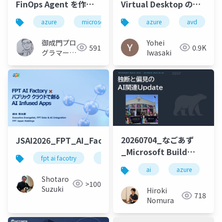
FinOps Agent を作っ
Virtual Desktop のセ
てみた～コスト最適化
キュアコラボレーショ
azure
microsoftazure
azure
microsoft
avd
azurec
を実現する運用AIエー
ン
ジェント～
御成門プロ
Yohei
591
0.9K
グラマー
Iwasaki
(Tomotaka
Suzuki)
20260704_なごあず
JSAI2026_FPT_AI_Factory_v3
_Microsoft Build
fpt ai facotry
gpu cloud
nvidia
google c
2026 AI関連の注目まと
ai
azure
め！
Shotaro
>100
Suzuki
Hiroki
718
Nomura