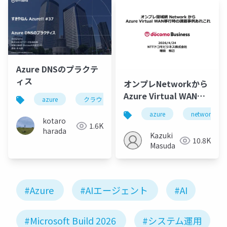
Azure DNSのプラクテ
ィス
オンプレNetworkから
Azure Virtual WAN移
azure
クラウド
dns
行時の課題事例あれこ
azure
network
れ
kotaro
1.6K
harada
Kazuki
10.8K
Masuda
#Azure
#AIエージェント
#AI
#Microsoft Build 2026
#システム運用