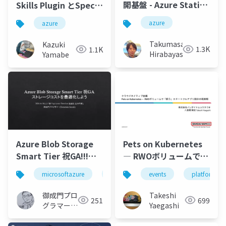
開基盤 - Azure Static
Skills Plugin とSpec
Web Apps ×
Kit を使いAzure の設
azure
azure
SwallowKit で整える
計から構築、テスト、
実用構成
運用整備をGitHub
Takumasa
Kazuki
1.3K
1.1K
Copilot にやってもら
Hirabayashi
Yamabe
う
Pets on Kubernetes
Azure Blob Storage
― RWOボリュームで
Smart Tier 祝GA!!!ス
「飼う」ステートフル
トレージコストを最適
events
platform-en
microsoftazure
azure
microsoft
azurec
アプリ設計の現実解
化しよう
Takeshi
御成門プロ
699
251
Yaegashi
グラマー
(Tomotaka
Suzuki)