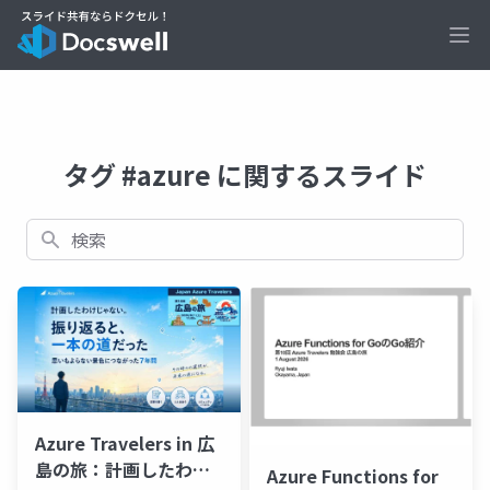
Ope
タグ #azure に関するスライド
検索
Azure Travelers in 広
島の旅：計画したわけ
Azure Functions for