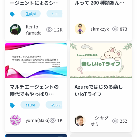
ルって 200 種類あんね
ージェントによるシス
ん
テム運用の現実解
生成ai
aiエージェント
システム
システム
Kento
skmkzyk
873
1.2K
Yamada
マルチエージェントの
Azureではじめる楽し
時代でもやっぱり
いIoTライフ
Durable Functions は
azure
マルチエージェント
最高だぜ！
ニシ サダ
yuma(Maki)
1K
252
オミ