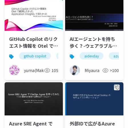
GitHub Copilot のリク
AIエージェントを持ち
エスト情報を Otel で観
歩く？-ウェアラブルデ
測したかった、
バイス動向と実体験で
github copilot
otel
azure
aidevday
azure
Application Insights
得たこと
で見たかった
yuma(Maki)
105
Miyaura
>100
Azure SRE Agent で
外部IDで広がるAzure