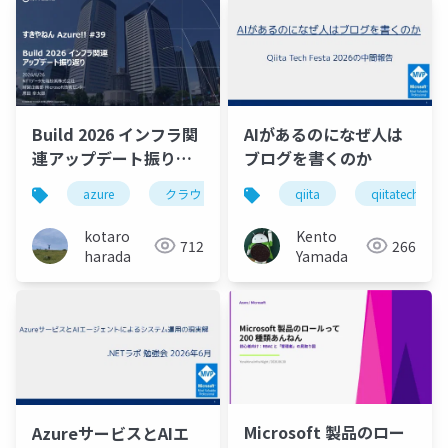
Build 2026 インフラ関
AIがあるのになぜ人は
連アップデート振り返
ブログを書くのか
り
azure
クラウド
itインフラ
qiita
qiitatechfesta
kotaro
Kento
712
266
harada
Yamada
Microsoft 製品のロー
AzureサービスとAIエ