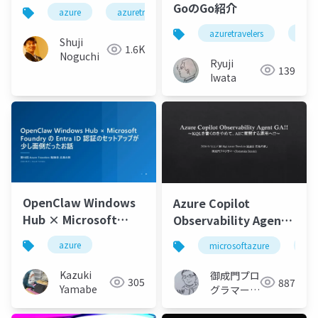
じゃない。振り返ると
GoのGo紹介
azure
azuretravelers
一本の道だった
azuretravelers
azur
Shuji
1.6K
Noguchi
Ryuji
139
Iwata
OpenClaw Windows
Azure Copilot
Hub × Microsoft
Observability Agent
Foundry の Entra ID
GA!!～KQLを書くのを
azure
microsoftazure
az
認証のセットアップが
やめて、AIに質問する
少し面倒だったお話
運用へ!～
Kazuki
御成門プロ
305
887
Yamabe
グラマー
(Tomotaka
Suzuki)