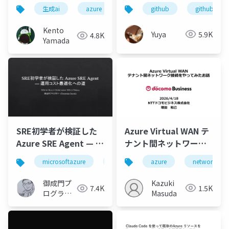
グエージェントシステ
github
github copi
生成ai
azure
aiエージェント
github
ムの開発
Kento
Yuya
5.9K
4.8K
Yamada
Azure Virtual WAN テ
SRE初学者が検証した
ナント間ネットワーク
Azure SRE Agent — 運
接続をやってみたお話
用コスト最適化への道
azure
network
microsoftazure
azure
azurecostmanagement
Kazuki
御成門プ
1.5K
7.4K
Masuda
ログラマ
ー
(Tomotaka
Suzuki)