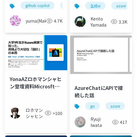
Copilot を Agent とし
から見るか？
github copilot
azure
生成ai
azure
て利用したアプリを開
発する
Kento
yuma(Maki)
4.7K
3.3K
Yamada
YonaAZロホマンシャヒ
ン登壇資料Microsft
AzureChatにAPIで接
Azure
続した話
go
azure
ロホマン
>100
シャヒン
Ryuji
417
Iwata