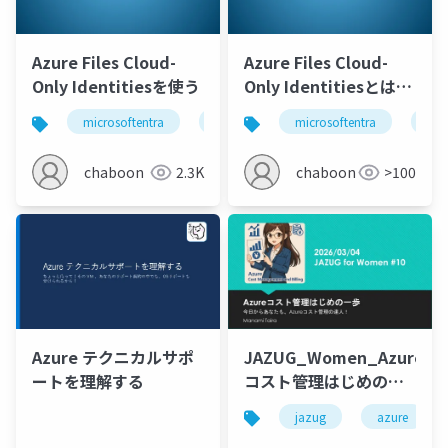
Azure Files Cloud-
Azure Files Cloud-
Only Identitiesを使う
Only Identitiesとは
(さわり編)
microsoftentra
azure
microsoftentra
kerberos
azu
chaboon
2.3K
chaboon
>100
JAZUG_Women_Azure
Azure テクニカルサポ
コスト管理はじめの一
ートを理解する
歩
jazug
azure