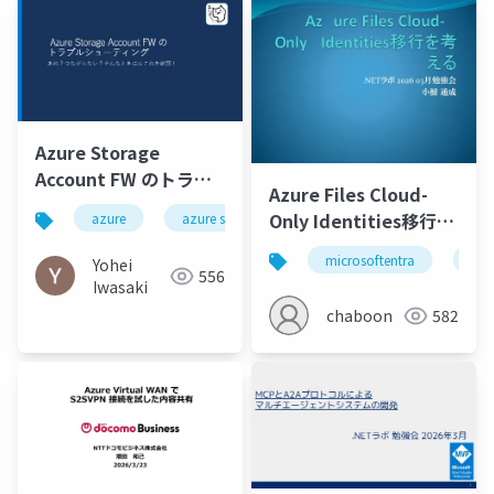
Azure Storage
Account FW のトラブ
Azure Files Cloud-
ルシューティング
Only Identities移行を
azure
azure storage
考える
microsoftentra
azu
Yohei
556
Iwasaki
chaboon
582