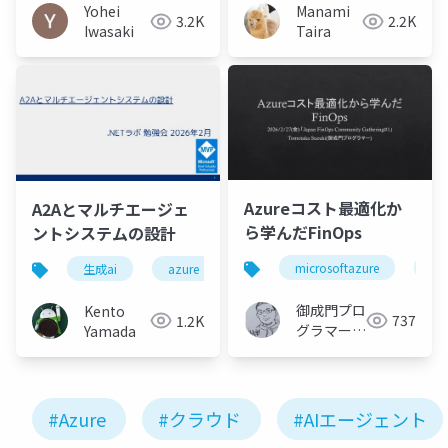
Manami
Yohei
2.2K
3.2K
Taira
Iwasaki
Azureコスト最適化か
A2Aとマルチエージェ
ら学んだFinOps
ントシステムの設計
microsoftazure
az
生成ai
azure
kubernetes
.net
御成門プロ
Kento
737
1.2K
グラマー
Yamada
(Tomotaka
Suzuki)
#Azure
#クラウド
#AIエージェント