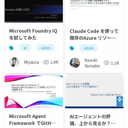
Microsoft Foundry IQ
Claude Code を使って
を試してみた
既存のAzure リソース
をTerraform コードに
ai
azure
globalazure
microsoftfoundry
azure
変換し各種準備まで行
うスラッシュコマンド
Kazuki
Miyaura
1.9K
1.1K
を作ってみたら色々と
Yamabe
苦労したお話
Microsoft Agent
AIエージェントの評
Framework でGitHub
価、上から見るか？下