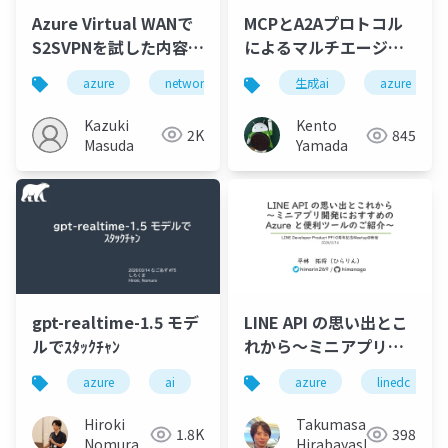
Azure Virtual WANで
MCPとA2Aプロトコル
S2SVPNを試した内容共
によるマルチエージェ
有
ントシステムの開発
azure
network
生成ai
azure
Kazuki
Kento
2K
845
Masuda
Yamada
gpt-realtime-1.5 モデ
LINE API の思い出とこ
ルでｽﾀｯｸﾁｬﾝ
れから～ミニアプリ開
発におすすめの Azure
azure
ai
azure
linedc
と便利ツールのご紹介
～
Hiroki
Takumasa
1.8K
398
Nomura
Hirabayashi