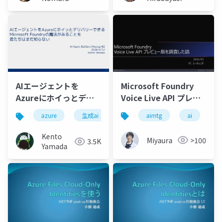
Microsoft Foundry
AIエージェントを
Voice Live API プレビ
Azureにホイっとデリ
ュー版を調査した話
バリーできる
aimtg
ai
m
azure
生成ai
.net
Microsoft Foundryの
魔法があることを君た
Kento
Miyaura
>100
3.5K
ちはまだ知らない
Yamada